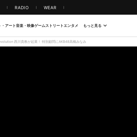
S
RADIO
WEAR
ト・アート
音楽・映像
ゲーム
ストリート
エンタメ
もっと見る
evolution 西川貴教が起業！ 特別顧問にAKB48高橋みなみ