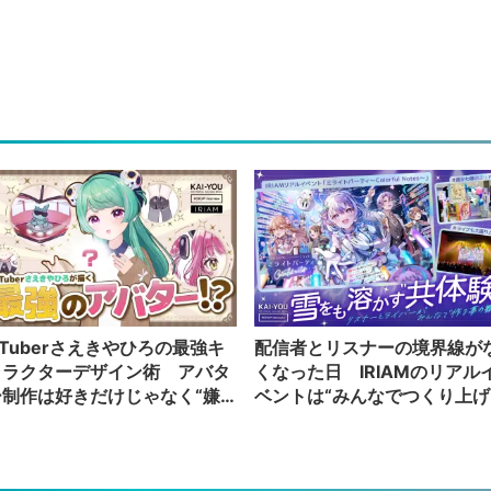
Tuberさえきやひろの最強キ
配信者とリスナーの境界線が
ャラクターデザイン術 アバタ
くなった日 IRIAMのリアル
ー制作は好きだけじゃなく“嫌
ベントは“みんなでつくり上げ
”もブチ込む!?
る”