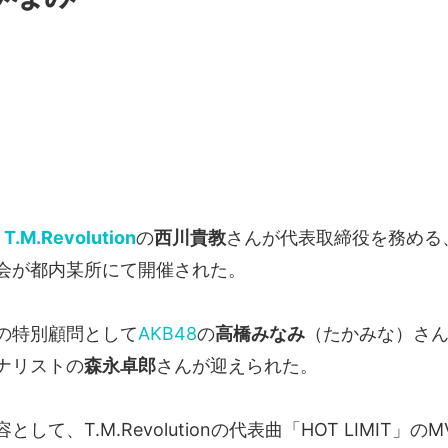
、
T.M.Revolution
の
西川貴教
さんが代表取締役を務める
会が都内某所にて開催された。
の特別顧問として
AKB48
の
高橋みなみ
（たかみな）さ
ナリストの
森永卓郎
さんが迎えられた。
して、T.M.Revolutionの代表曲「HOT LIMIT」