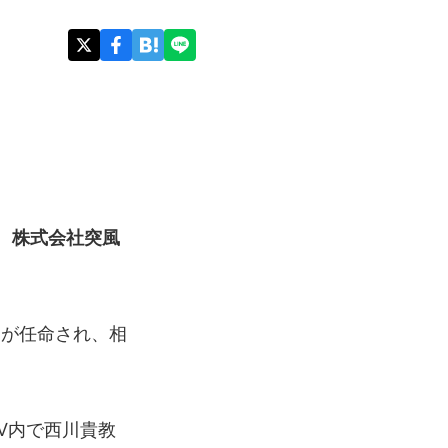
、
株式会社突風
んが任命され、相
のMV内で西川貴教