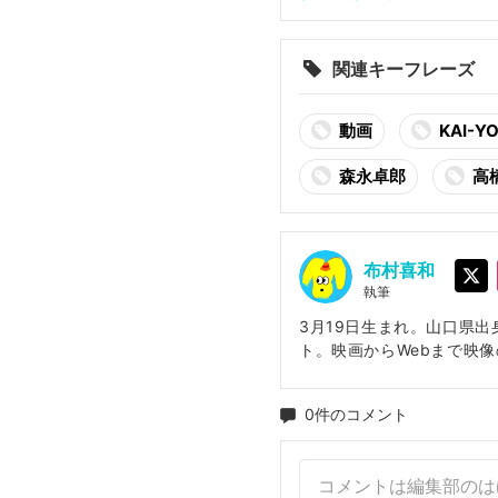
関連キーフレーズ
動画
KAI-YO
森永卓郎
高
布村喜和
執筆
3月19日生まれ。山口県出
ト。映画からWebまで映
0
件のコメント