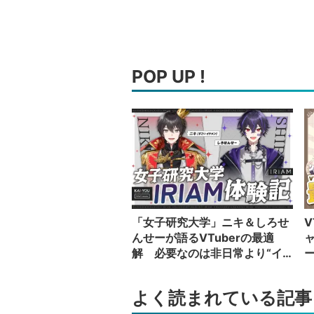
POP UP !
「女子研究大学」ニキ＆しろせ
V
んせーが語るVTuberの最適
解 必要なのは非日常より“イ
カレた奴”の日常
い
よく読まれている記事