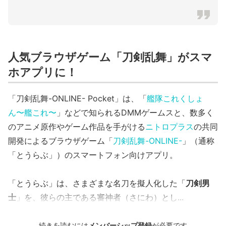
人気ブラウザゲーム「刀剣乱舞」がスマ
ホアプリに！
「刀剣乱舞-ONLINE- Pocket」は、「
艦隊これくしょ
ん〜艦これ〜
」などで知られるDMMゲームスと、数多く
のアニメ原作やゲーム作品を手がける
ニトロプラス
の共同
開発によるブラウザゲーム「
刀剣乱舞-ONLINE-
」（通称
「とうらぶ」）のスマートフォン向けアプリ。
「とうらぶ」は、さまざまな名刀を擬人化した「
刀剣男
士
」を、彼らの主である審神者（さにわ）とし...
続きを読むには
メンバーシップ登録
が必要です