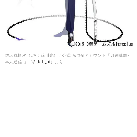
数珠丸恒次（CV：緑川光）／公式Twitterアカウント「刀剣乱舞-
本丸通信-」（
@tkrb_ht
）より