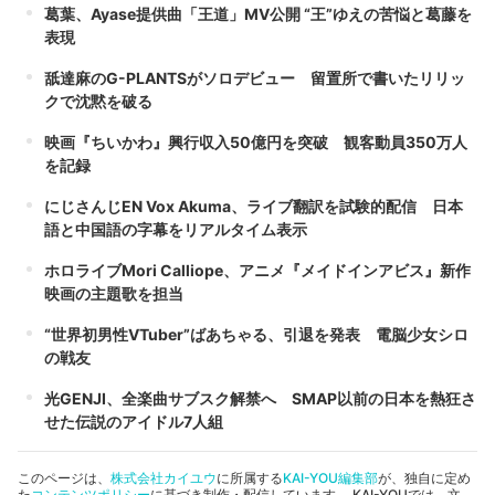
葛葉、Ayase提供曲「王道」MV公開 “王”ゆえの苦悩と葛藤を
表現
舐達麻のG-PLANTSがソロデビュー 留置所で書いたリリッ
クで沈黙を破る
映画『ちいかわ』興行収入50億円を突破 観客動員350万人
を記録
にじさんじEN Vox Akuma、ライブ翻訳を試験的配信 日本
語と中国語の字幕をリアルタイム表示
ホロライブMori Calliope、アニメ『メイドインアビス』新作
映画の主題歌を担当
“世界初男性VTuber”ばあちゃる、引退を発表 電脳少女シロ
の戦友
光GENJI、全楽曲サブスク解禁へ SMAP以前の日本を熱狂さ
せた伝説のアイドル7人組
このページは、
株式会社カイユウ
に所属する
KAI-YOU編集部
が、独自に定め
た
コンテンツポリシー
に基づき制作・配信しています。 KAI-YOUでは、文