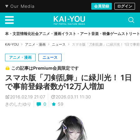
Our Media
会員登録
ログイン
本・文芸
情報化社会
アニメ・漫画
イラスト・アート
音楽・映像
ゲーム
ストリート
KAI-YOU
アニメ・漫画
ニュース
スマホ版「刀剣乱舞」に緑川光！ 1日で事前
アニメ・漫画
ニュース
この記事はPremium会員限定です
スマホ版「刀剣乱舞」に緑川光！ 1日
で事前登録者数が12万人増加
2016.02.19 21:07
2026.03.11 11:30
きのしたゆり
0
59