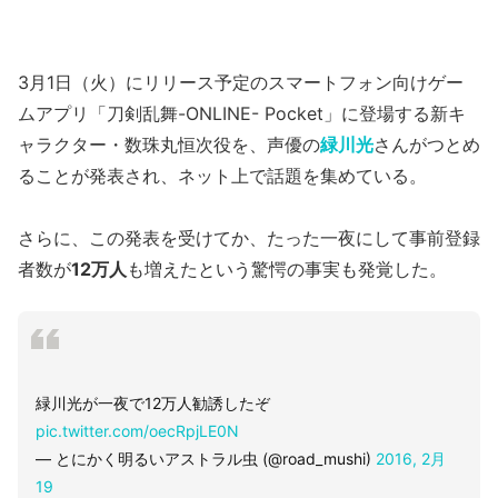
3月1日（火）にリリース予定のスマートフォン向けゲー
ムアプリ「刀剣乱舞-ONLINE- Pocket」に登場する新キ
ャラクター・数珠丸恒次役を、声優の
緑川光
さんがつとめ
ることが発表され、ネット上で話題を集めている。
さらに、この発表を受けてか、たった一夜にして事前登録
者数が
12万人
も増えたという驚愕の事実も発覚した。
緑川光が一夜で12万人勧誘したぞ
pic.twitter.com/oecRpjLE0N
— とにかく明るいアストラル虫 (@road_mushi)
2016, 2月
19