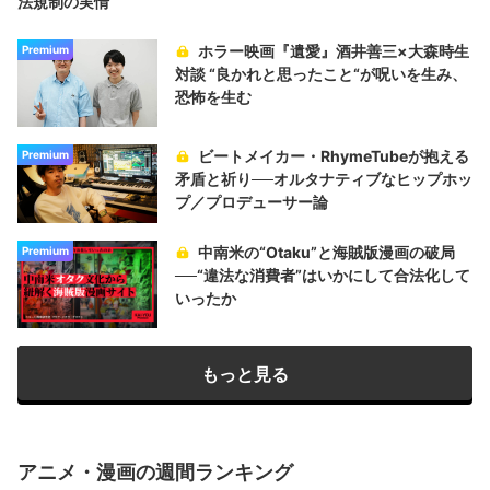
法規制の実情
ホラー映画『遺愛』酒井善三×大森時生
Premium
対談 “良かれと思ったこと“が呪いを生み、
恐怖を生む
ビートメイカー・RhymeTubeが抱える
Premium
矛盾と祈り──オルタナティブなヒップホッ
プ／プロデューサー論
中南米の“Otaku”と海賊版漫画の破局
Premium
──“違法な消費者”はいかにして合法化して
いったか
もっと見る
アニメ・漫画の週間ランキング