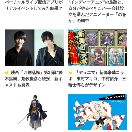
バーチャルライブ配信アプリが
“インディーアニメ“の足跡と、
リアルイベントしてみた結果!?
自分がやるべきこと──会社設
立を選んだアニメーター「のを
か」の胸中
映画『刀剣乱舞』第2弾に鈴
『デュエマ』新弾豪華コラ
木拡樹、荒牧慶彦ら続投 新キ
ボ 東村アキコ、中村佑介、三
ャストも発表
輪士郎らがデザイン