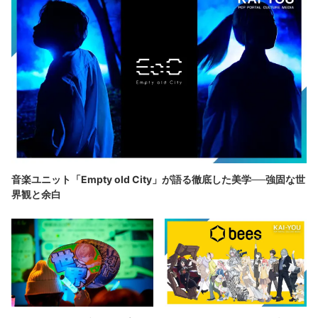
音楽ユニット「Empty old City」が語る徹底した美学──強固な世
界観と余白