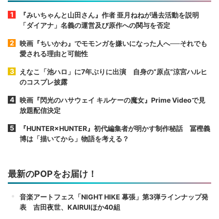
『みいちゃんと山田さん』作者 亜月ねねが過去活動を説明
「ダイアナ」名義の運営及び原作への関与を否定
映画『ちいかわ』でモモンガを嫌いになった人へ──それでも
愛される理由と可能性
えなこ「池ハロ」に7年ぶりに出演 自身の“原点”涼宮ハルヒ
のコスプレ披露
映画『閃光のハサウェイ キルケーの魔女』Prime Videoで見
放題配信決定
『HUNTER×HUNTER』初代編集者が明かす制作秘話 冨樫義
博は「描いてから」物語を考える？
最新のPOPをお届け！
音楽アートフェス「NIGHT HIKE 幕張」第3弾ラインナップ発
表 吉田夜世、KAIRUIほか40組