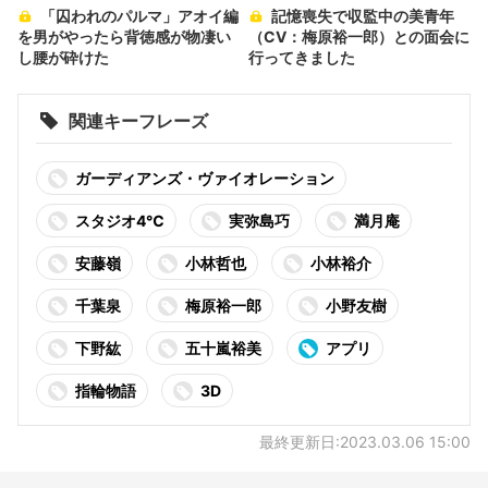
「囚われのパルマ」アオイ編
記憶喪失で収監中の美青年
を男がやったら背徳感が物凄い
（CV：梅原裕一郎）との面会に
し腰が砕けた
行ってきました
関連キーフレーズ
ガーディアンズ・ヴァイオレーション
スタジオ4℃
実弥島巧
満月庵
安藤嶺
小林哲也
小林裕介
千葉泉
梅原裕一郎
小野友樹
下野紘
五十嵐裕美
アプリ
指輪物語
3D
最終更新日:2023.03.06 15:00