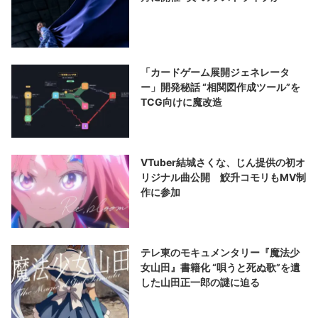
「カードゲーム展開ジェネレータ
ー」開発秘話 “相関図作成ツール”を
TCG向けに魔改造
VTuber結城さくな、じん提供の初オ
リジナル曲公開 鮫升コモリもMV制
作に参加
テレ東のモキュメンタリー『魔法少
女山田』書籍化 “唄うと死ぬ歌”を遺
した山田正一郎の謎に迫る