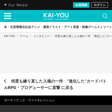
Our Media
会員登録
ログイン
本・文芸
情報化社会
アニメ・漫画
イラスト・アート
音楽・映像
ゲーム
ストリート
KAI-YOU
ゲーム
インタビュー
何度も練り直した入魂の一作 “進化した”カー
何度も練り直した入魂の一作 “進化した”カードバト
ルRPG・プロデューサーに直撃 に戻る
ガーディアンズ・ヴァイオレーション