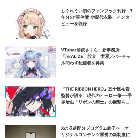
しぐれうい初のファンブック刊行 7
年分の“事件簿”や歴代衣装、インタ
ビューを収録
VTuber碧依さくら、新事務所
「re;ALIZE」設立 実写／バーチャ
ル問わず配信者を募集
『THE RIBBON HERO』五十嵐祐貴
監督が語る、現代のヒーロー像──手
塚治虫『リボンの騎士』の衝撃を再
演する
Xの収益配分プログラム終了へ オ
リジナルコンテンツ重視の新制度に