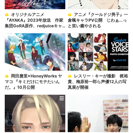
オリジナルアニメ
アニメ『クールドジ男子』一
『AYAKA』2023年放送 作家
倉颯キャラPV公開 じわぁ...っ
集団GoRA原作、redjuiceキャ
と笑い癒やされる
ラ原案
岡田麿里×HoneyWorks ヤ
レスリー・キーが撮影 梶裕
マコ 『キミだけにモテたいん
貴、梅原裕一郎ら声優12人の写
だ。』10月公開
真展が開催