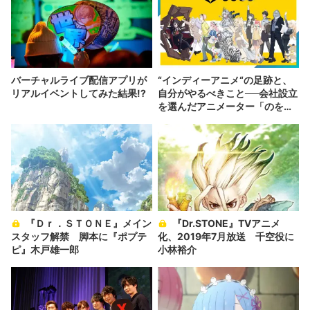
バーチャルライブ配信アプリが
“インディーアニメ“の足跡と、
リアルイベントしてみた結果!?
自分がやるべきこと──会社設立
を選んだアニメーター「のを
か」の胸中
『Ｄｒ．ＳＴＯＮＥ』メイン
『Dr.STONE』TVアニメ
スタッフ解禁 脚本に『ポプテ
化、2019年7月放送 千空役に
ピ』木戸雄一郎
小林裕介