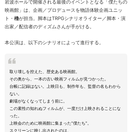
岩波ホールで開催される最後のイベントとなる「僕たちの
映画館」は、企画／プロデュースを物語体験企画ユニッ
ト・
櫓
が担当。脚本はTRPGシナリオライター／脚本・演
出家／配信者のディズムさんが手がける。
本公演は、以下のシナリオによって進行する。
取り壊しを控えた、歴史ある映画館。
その奥から、一本の古い映画フィルムが見つかった。
台帳に記録はない。上映日も、制作年も、監督の名もわから
ない。
劇場がなくなってしまう前に。
この素性の知れぬフィルムが、一度だけ上映されることにな
った。
上映会のために映画館に集まった"僕たち"。
スクリーンに映し出されたのは、