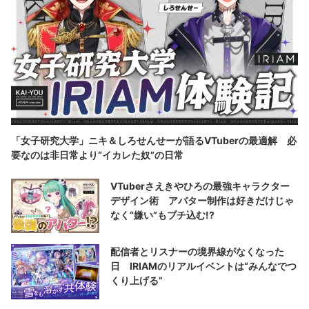
「女子研究大学」ニキ＆しろせんせーが語るVTuberの最適解 必
要なのは非日常より“イカレた奴”の日常
VTuberさえきやひろの最強キャラクター
デザイン術 アバター制作は好きだけじゃ
なく“嫌い”もブチ込む!?
配信者とリスナーの境界線がなくなった
日 IRIAMのリアルイベントは“みんなでつ
くり上げる”