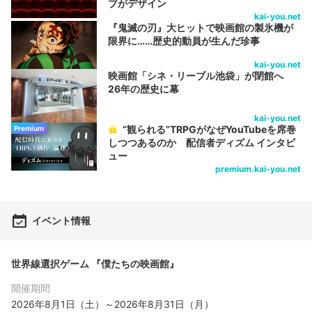
ブがデザイン
kai-you.net
『鬼滅の刃』大ヒットで映画館の製氷機が
限界に……歴史的動員が生んだ珍事
kai-you.net
映画館「シネ・リーブル池袋」が閉館へ
26年の歴史に幕
kai-you.net
“観られる”TRPGがなぜYouTubeを席巻
Premium
しつつあるのか 配信者ディズム インタビ
ュー
premium.kai-you.net
イベント情報
世界線選択ゲーム 『僕たちの映画館』
開催期間
2026年8月1日（土）～2026年8月31日（月）