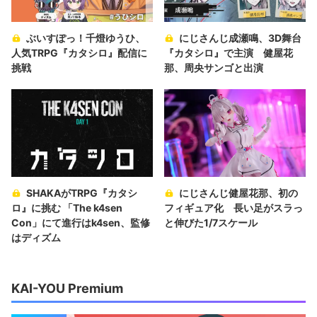
ぶいすぽっ！千燈ゆうひ、
にじさんじ成瀬鳴、3D舞台
人気TRPG『カタシロ』配信に
『カタシロ』で主演 健屋花
挑戦
那、周央サンゴと出演
SHAKAがTRPG『カタシ
にじさんじ健屋花那、初の
ロ』に挑む 「The k4sen
フィギュア化 長い足がスラっ
Con」にて進行はk4sen、監修
と伸びた1/7スケール
はディズム
KAI-YOU Premium