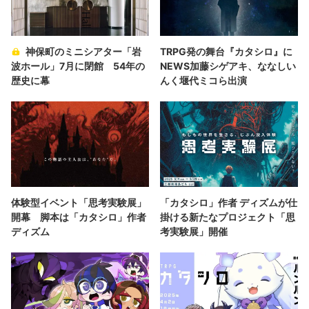
神保町のミニシアター「岩
TRPG発の舞台『カタシロ』に
波ホール」7月に閉館 54年の
NEWS加藤シゲアキ、ななしい
歴史に幕
んく堰代ミコら出演
体験型イベント「思考実験展」
「カタシロ」作者 ディズムが仕
開幕 脚本は「カタシロ」作者
掛ける新たなプロジェクト「思
ディズム
考実験展」開催