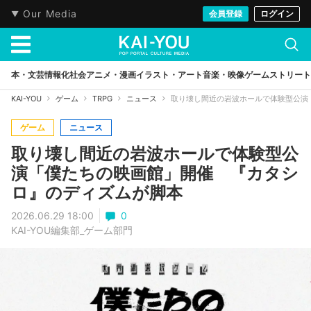
Our Media
会員登録
ログイン
本・文芸
情報化社会
アニメ・漫画
イラスト・アート
音楽・映像
ゲーム
ストリート
KAI-YOU
ゲーム
TRPG
ニュース
取り壊し間近の岩波ホールで体験型公演
ゲーム
ニュース
取り壊し間近の岩波ホールで体験型公
演「僕たちの映画館」開催 『カタシ
ロ』のディズムが脚本
2026.06.29 18:00
0
KAI-YOU編集部_ゲーム部門