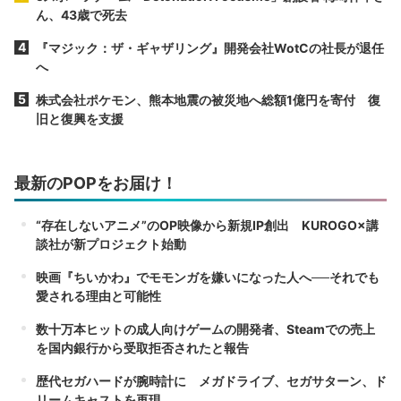
ん、43歳で死去
『マジック：ザ・ギャザリング』開発会社WotCの社長が退任
へ
株式会社ポケモン、熊本地震の被災地へ総額1億円を寄付 復
旧と復興を支援
最新のPOPをお届け！
“存在しないアニメ”のOP映像から新規IP創出 KUROGO×講
談社が新プロジェクト始動
映画『ちいかわ』でモモンガを嫌いになった人へ──それでも
愛される理由と可能性
数十万本ヒットの成人向けゲームの開発者、Steamでの売上
を国内銀行から受取拒否されたと報告
歴代セガハードが腕時計に メガドライブ、セガサターン、ド
リームキャストを再現