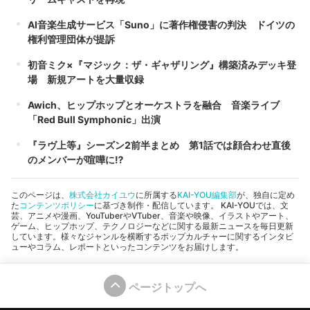
AI音楽生成サービス「Suno」に著作権侵害の判決 ドイツの
権利管理団体が提訴
初音ミク×『マジック：ザ・ギャザリング』構築済みデッキ登
場 新規アートを大量収録
Awich、ヒップホップとオーケストラを融合 音楽ライブ
「Red Bull Symphonic」出演
『ラヴ上等』シーズン2前半まとめ 第1話では顔合わせ直後
のメンバーが喧嘩に⁉︎
このページは、
株式会社カイユウ
に所属する
KAI-YOU編集部
が、独自に定め
た
コンテンツポリシー
に基づき制作・配信しています。 KAI-YOUでは、文
芸、アニメや漫画、YouTuberやVTuber、音楽や映像、イラストやアート、
ゲーム、ヒップホップ、テクノロジーなどに関する最新ニュースを毎日更新
しています。様々なジャンルを横断するポップカルチャーに関するインタビ
ューやコラム、レポートといったコンテンツをお届けします。
ページトップへ