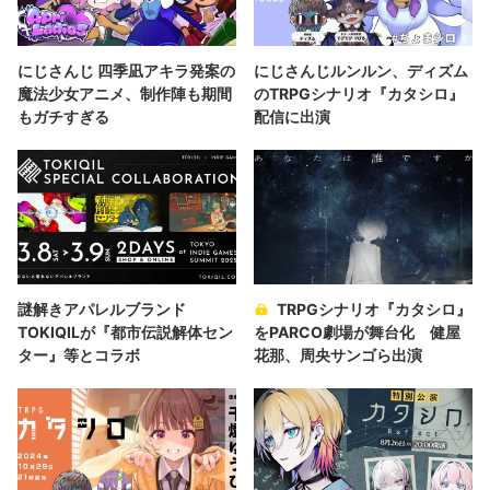
にじさんじ 四季凪アキラ発案の
にじさんじルンルン、ディズム
魔法少女アニメ、制作陣も期間
のTRPGシナリオ『カタシロ』
もガチすぎる
配信に出演
謎解きアパレルブランド
TRPGシナリオ『カタシロ』
TOKIQILが『都市伝説解体セン
をPARCO劇場が舞台化 健屋
ター』等とコラボ
花那、周央サンゴら出演