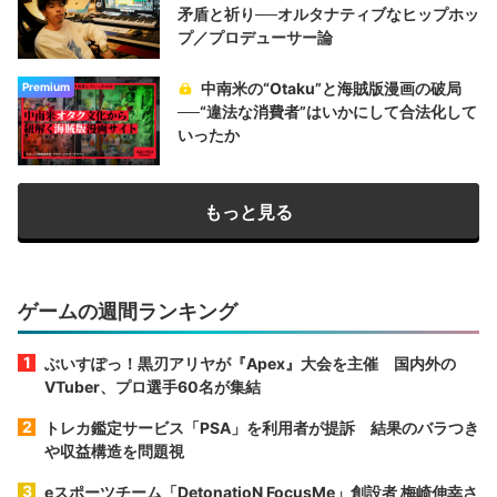
矛盾と祈り──オルタナティブなヒップホッ
プ／プロデューサー論
中南米の“Otaku”と海賊版漫画の破局
Premium
──“違法な消費者”はいかにして合法化して
いったか
もっと見る
ゲームの週間ランキング
ぶいすぽっ！黒刃アリヤが『Apex』大会を主催 国内外の
VTuber、プロ選手60名が集結
トレカ鑑定サービス「PSA」を利用者が提訴 結果のバラつき
や収益構造を問題視
eスポーツチーム「DetonatioN FocusMe」創設者 梅崎伸幸さ