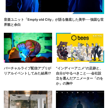
音楽ユニット「Empty old City」が語る徹底した美学──強固な世
界観と余白
バーチャルライブ配信アプリが
“インディーアニメ“の足跡と、
リアルイベントしてみた結果!?
自分がやるべきこと──会社設
立を選んだアニメーター「のを
か」の胸中