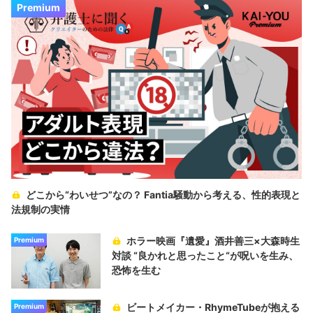
Premium
どこから“わいせつ”なの？ Fantia騒動から考える、性的表現と
法規制の実情
ホラー映画『遺愛』酒井善三×大森時生
Premium
対談 “良かれと思ったこと“が呪いを生み、
恐怖を生む
ビートメイカー・RhymeTubeが抱える
Premium