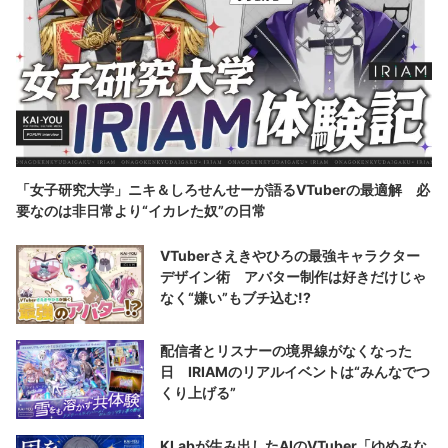
「女子研究大学」ニキ＆しろせんせーが語るVTuberの最適解 必
要なのは非日常より“イカレた奴”の日常
VTuberさえきやひろの最強キャラクター
デザイン術 アバター制作は好きだけじゃ
なく“嫌い”もブチ込む!?
配信者とリスナーの境界線がなくなった
日 IRIAMのリアルイベントは“みんなでつ
くり上げる”
KLabが生み出したAIのVTuber「ゆめみな