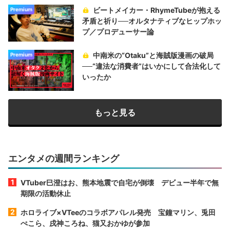
ビートメイカー・RhymeTubeが抱える
Premium
矛盾と祈り──オルタナティブなヒップホッ
プ／プロデューサー論
中南米の“Otaku”と海賊版漫画の破局
Premium
──“違法な消費者”はいかにして合法化して
いったか
もっと見る
エンタメの週間ランキング
VTuber巳澄はお、熊本地震で自宅が倒壊 デビュー半年で無
期限の活動休止
ホロライブ×VTeeのコラボアパレル発売 宝鐘マリン、兎田
ぺこら、戌神ころね、猫又おかゆが参加