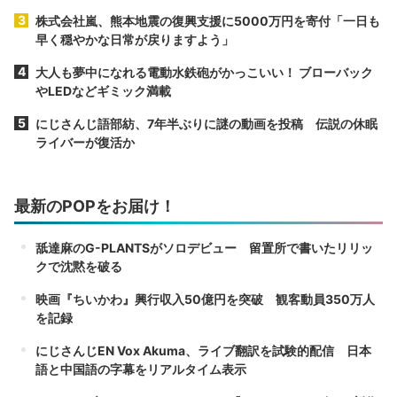
株式会社嵐、熊本地震の復興支援に5000万円を寄付「一日も
早く穏やかな日常が戻りますよう」
大人も夢中になれる電動水鉄砲がかっこいい！ ブローバック
やLEDなどギミック満載
にじさんじ語部紡、7年半ぶりに謎の動画を投稿 伝説の休眠
ライバーが復活か
最新のPOPをお届け！
舐達麻のG-PLANTSがソロデビュー 留置所で書いたリリッ
クで沈黙を破る
映画『ちいかわ』興行収入50億円を突破 観客動員350万人
を記録
にじさんじEN Vox Akuma、ライブ翻訳を試験的配信 日本
語と中国語の字幕をリアルタイム表示