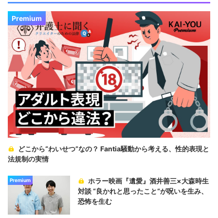
Premium
どこから“わいせつ”なの？ Fantia騒動から考える、性的表現と
法規制の実情
ホラー映画『遺愛』酒井善三×大森時生
Premium
対談 “良かれと思ったこと“が呪いを生み、
恐怖を生む