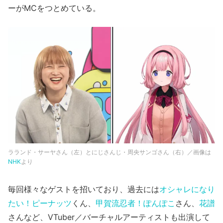
ーがMCをつとめている。
ラランド・サーヤさん（左）とにじさんじ・周央サンゴさん（右）／画像は
NHK
より
毎回様々なゲストを招いており、過去には
オシャレになり
たい！ピーナッツ
くん、
甲賀流忍者！ぽんぽこ
さん、
花譜
さんなど、VTuber／バーチャルアーティストも出演して