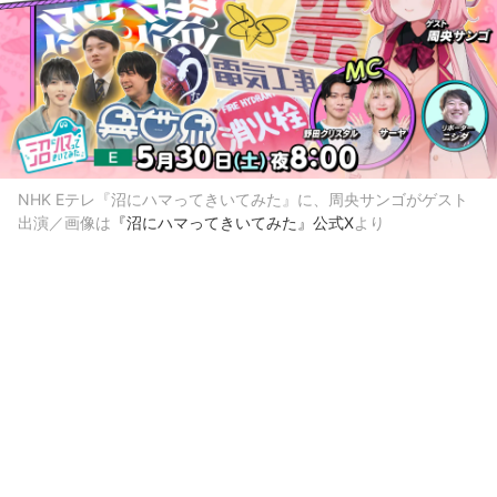
NHK Eテレ『沼にハマってきいてみた』に、周央サンゴがゲスト
出演／画像は
『沼にハマってきいてみた』公式X
より