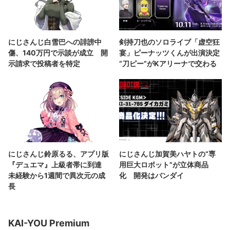
にじさんじ白雪巴への誹謗中
剣持刀也のソロライブ「虚空狂
傷、140万円で示談が成立 開
宴」ピーナッツくんが出演決定
示請求で投稿者を特定
“刀ピー”がKアリーナで交わる
にじさんじ鈴原るる、アプリ版
にじさんじ加賀美ハヤトの“専
『デュエマ』上級者帯に到達
用巨大ロボット”が立体商品
未経験から1週間で異次元の成
化 開発はバンダイ
長
KAI-YOU Premium