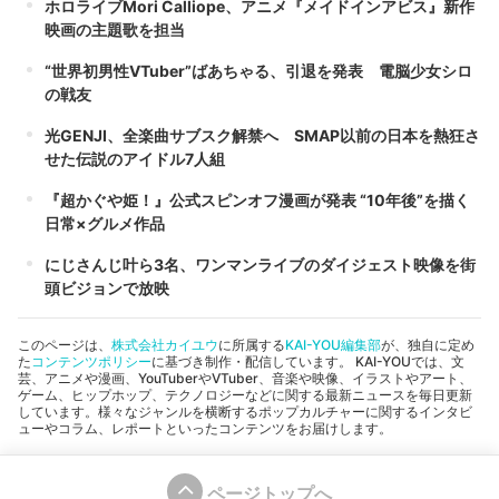
ホロライブMori Calliope、アニメ『メイドインアビス』新作
映画の主題歌を担当
“世界初男性VTuber”ばあちゃる、引退を発表 電脳少女シロ
の戦友
光GENJI、全楽曲サブスク解禁へ SMAP以前の日本を熱狂さ
せた伝説のアイドル7人組
『超かぐや姫！』公式スピンオフ漫画が発表 “10年後”を描く
日常×グルメ作品
にじさんじ叶ら3名、ワンマンライブのダイジェスト映像を街
頭ビジョンで放映
このページは、
株式会社カイユウ
に所属する
KAI-YOU編集部
が、独自に定め
た
コンテンツポリシー
に基づき制作・配信しています。 KAI-YOUでは、文
芸、アニメや漫画、YouTuberやVTuber、音楽や映像、イラストやアート、
ゲーム、ヒップホップ、テクノロジーなどに関する最新ニュースを毎日更新
しています。様々なジャンルを横断するポップカルチャーに関するインタビ
ューやコラム、レポートといったコンテンツをお届けします。
ページトップへ