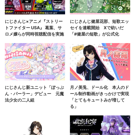
にじさんじ×アニメ『ストリー
にじさんじ健屋花那、短歌エッ
トファイター USA』 葛葉、サ
セイを連載開始 Xで紡いだ
ロメ嬢らが同時視聴配信を実施
「#健屋の短歌」が公式化
にじさんじ新ユニット「ぽっぷ
月ノ美兎、ドール化 本人のド
ん・パーラー」デビュー 元魔
ール制作動画がきっかけで実現
法少女の二人組
「とてもキュートみが増して
る」