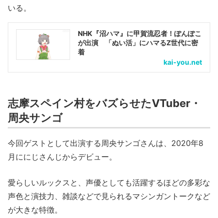
いる。
NHK『沼ハマ』に甲賀流忍者！ぽんぽこ
が出演 「ぬい活」にハマるZ世代に密
着
kai-you.net
志摩スペイン村をバズらせたVTuber・
周央サンゴ
今回ゲストとして出演する周央サンゴさんは、2020年8
月ににじさんじからデビュー。
愛らしいルックスと、声優としても活躍するほどの多彩な
声色と演技力、雑談などで見られるマシンガントークなど
が大きな特徴。