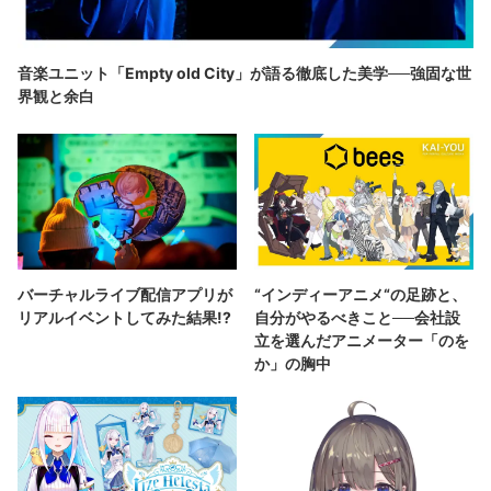
音楽ユニット「Empty old City」が語る徹底した美学──強固な世
界観と余白
バーチャルライブ配信アプリが
“インディーアニメ“の足跡と、
リアルイベントしてみた結果!?
自分がやるべきこと──会社設
立を選んだアニメーター「のを
か」の胸中