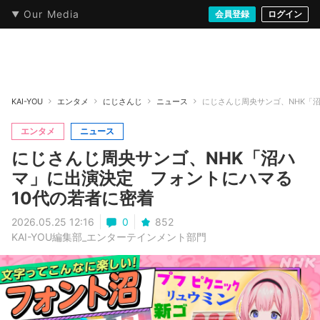
Our Media
本・文芸
情報化社会
アニメ・漫画
イラスト・アート
音楽・映像
会員登録
ゲーム
ログイン
ストリート
KAI-YOU
エンタメ
にじさんじ
ニュース
にじさんじ周央サンゴ、NHK「
エンタメ
ニュース
にじさんじ周央サンゴ、NHK「沼ハ
マ」に出演決定 フォントにハマる
10代の若者に密着
2026.05.25 12:16
0
852
KAI-YOU編集部_エンターテインメント部門