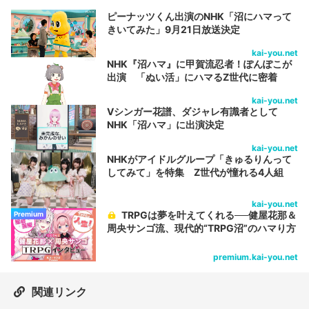
ピーナッツくん出演のNHK「沼にハマって
きいてみた」9月21日放送決定
kai-you.net
NHK『沼ハマ』に甲賀流忍者！ぽんぽこが
出演 「ぬい活」にハマるZ世代に密着
kai-you.net
Vシンガー花譜、ダジャレ有識者として
NHK「沼ハマ」に出演決定
kai-you.net
NHKがアイドルグループ「きゅるりんって
してみて」を特集 Z世代が憧れる4人組
kai-you.net
TRPGは夢を叶えてくれる──健屋花那＆
Premium
周央サンゴ流、現代的“TRPG沼”のハマり方
premium.kai-you.net
関連リンク