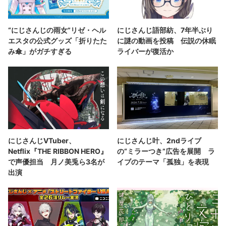
“にじさんじの雨女”リゼ・ヘル
にじさんじ語部紡、7年半ぶり
エスタの公式グッズ「折りたた
に謎の動画を投稿 伝説の休眠
み傘」がガチすぎる
ライバーが復活か
にじさんじVTuber、
にじさんじ叶、2ndライブ
Netflix『THE RIBBON HERO』
の“ミラーつき”広告を展開 ラ
で声優担当 月ノ美兎ら3名が
イブのテーマ「孤独」を表現
出演