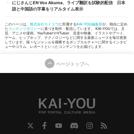
にじさんじEN Vox Akuma、ライブ翻訳を試験的配信 日本
語と中国語の字幕をリアルタイム表示
このページは、
株式会社カイユウ
に所属する
KAI-YOU編集部
が、独自に定め
た
コンテンツポリシー
に基づき制作・配信しています。 KAI-YOUでは、文
芸、アニメや漫画、YouTuberやVTuber、音楽や映像、イラストやアート、
ゲーム、ヒップホップ、テクノロジーなどに関する最新ニュースを毎日更新
しています。様々なジャンルを横断するポップカルチャーに関するインタビ
ューやコラム、レポートといったコンテンツをお届けします。
ページトップへ