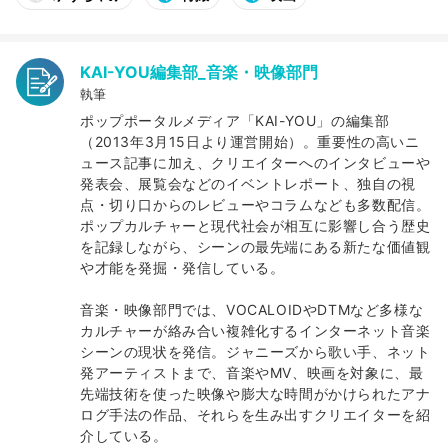
KAI-YOU編集部_音楽・映像部門
執筆
ポップポータルメディア「KAI-YOU」の編集部
（2013年3月15日より運営開始）。重要性の高いニ
ュース記事に加え、クリエイターへのインタビューや
発表会、展覧会などのイベントレポート、独自の視
点・切り口からのレビューやコラムなども多数配信。
ポップカルチャーと現代社会が相互に影響し合う歴史
を記録しながら、シーンの最先端にある新たな価値観
や才能を発掘・発信している。
音楽・映像部門では、VOCALOIDやDTMなど多様な
カルチャーが絡み合い複雑化するインターネット音楽
シーンの現状を発信。ジャニーズから歌い手、ネット
発アーティストまで、音楽やMV、映画を対象に、最
先端技術を使った映像や膨大な時間がかけられたアナ
ログ手法の作品、それらを生み出すクリエイターを紹
介している。