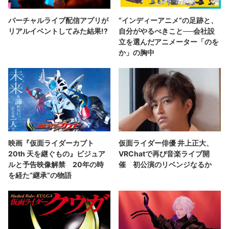
バーチャルライブ配信アプリが
“インディーアニメ“の足跡と、
リアルイベントしてみた結果!?
自分がやるべきこと──会社設
立を選んだアニメーター「のを
か」の胸中
映画『仮面ライダーカブト
仮面ライダー俳優 井上正大、
20th 天を継ぐもの』ビジュア
VRChatで再び音楽ライブ開
ルと予告映像解禁 20年の時
催 初公演のリベンジなるか
を経た“継承”の物語