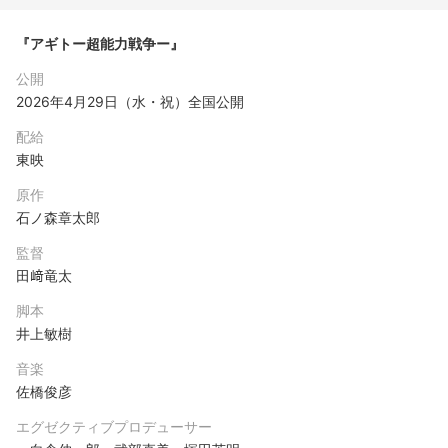
『アギトー超能力戦争ー』
公開
2026年4月29日（水・祝）全国公開
配給
東映
原作
⽯ノ森章太郎
監督
⽥﨑⻯太
脚本
井上敏樹
⾳楽
佐橋俊彦
エグゼクティブプロデューサー