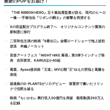
最新のPOPをお届け！
『THE RIBBON HERO』五十嵐祐貴監督が語る、現代のヒーロ
ー像──手塚治虫『リボンの騎士』の衝撃を再演する
Xの収益配分プログラム終了へ オリジナルコンテンツ重視の
新制度に移行
二宮和也主演の映画『8番出口』金曜ロードショーで地上波初
放送 本編ノーカット
音楽アートフェス「NIGHT HIKE 幕張」第3弾ラインナップ発
表 吉田夜世、KAIRUIほか40組
葛葉、Ayase提供曲「王道」MV公開 “王”ゆえの苦悩と葛藤を
表現
舐達麻のG-PLANTSがソロデビュー 留置所で書いたリリッ
クで沈黙を破る
映画『ちいかわ』興行収入50億円を突破 観客動員350万人
を記録