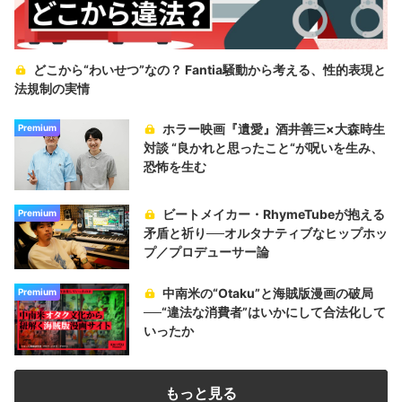
どこから“わいせつ”なの？ Fantia騒動から考える、性的表現と
法規制の実情
ホラー映画『遺愛』酒井善三×大森時生
Premium
対談 “良かれと思ったこと“が呪いを生み、
恐怖を生む
ビートメイカー・RhymeTubeが抱える
Premium
矛盾と祈り──オルタナティブなヒップホッ
プ／プロデューサー論
中南米の“Otaku”と海賊版漫画の破局
Premium
──“違法な消費者”はいかにして合法化して
いったか
もっと見る