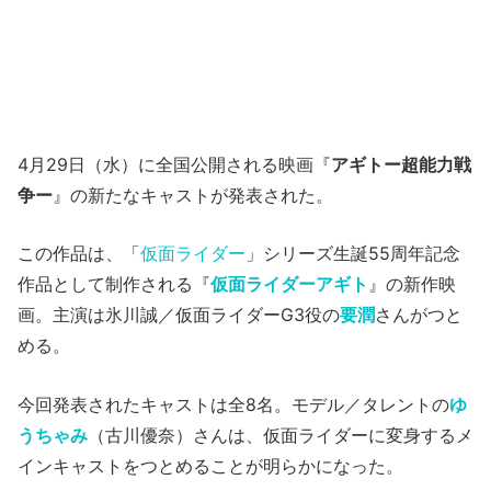
4月29日（水）に全国公開される映画『
アギトー超能力戦
争ー
』の新たなキャストが発表された。
この作品は、「
仮面ライダー
」シリーズ生誕55周年記念
作品として制作される『
仮⾯ライダーアギト
』の新作映
画。主演は氷川誠／仮⾯ライダーG3役の
要潤
さんがつと
める。
今回発表されたキャストは全8名。モデル／タレントの
ゆ
うちゃみ
（古川優奈）さんは、仮⾯ライダーに変身するメ
インキャストをつとめることが明らかになった。