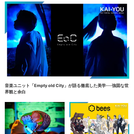
音楽ユニット「Empty old City」が語る徹底した美学──強固な世
界観と余白