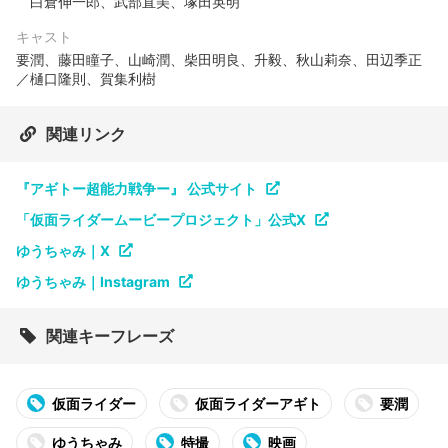
⽩倉伸⼀郎、武部直美、塚⽥英明
キャスト
要潤、藤⽥瞳⼦、⼭崎潤、柴⽥明良、升毅、秋⼭莉奈、⽥辺季正
／樋⼝隆則、賀集利樹
関連リンク
『アギトー超能⼒戦争ー』 公式サイト
「仮面ライダームービープロジェクト」公式X
ゆうちゃみ｜X
ゆうちゃみ｜Instagram
関連キーフレーズ
仮面ライダー
仮⾯ライダーアギト
要潤
ゆうちゃみ
特撮
映画