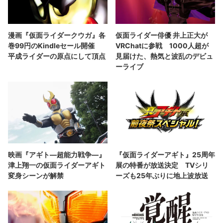
漫画『仮面ライダークウガ』各
仮面ライダー俳優 井上正大が
巻99円のKindleセール開催
VRChatに参戦 1000人超が
平成ライダーの原点にして頂点
見届けた、熱気と波乱のデビュ
ーライブ
映画『アギト—超能力戦争—』
『仮面ライダーアギト』25周年
津上翔一の仮面ライダーアギト
展の特番が放送決定 TVシリ
変身シーンが解禁
ーズも25年ぶりに地上波放送