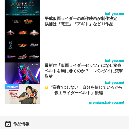
kai-you.net
平成仮面ライダーの新作映画が制作決定
候補は『電王』『アギト』など11作品
kai-you.net
最新作『仮面ライダーゼッツ』はなぜ変身
ベルトを胸に巻くのか？──バンダイに突撃
取材
kai-you.net
“変身”はしない 自分を信じているから
Premium
──「仮面ライダーベルト」後編
premium.kai-you.net
作品情報