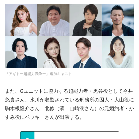
『アギトー超能力戦争ー』追加キャスト
また、Gユニットに協⼒する超能⼒者・黒⾕役として今井
悠貴さん、氷川が収監されている刑務所の囚⼈・⼤⼭役に
駒⽊根隆介さん、北條（演：⼭崎潤さん）の元婚約者・か
すみ役にベッキーさんが出演する。