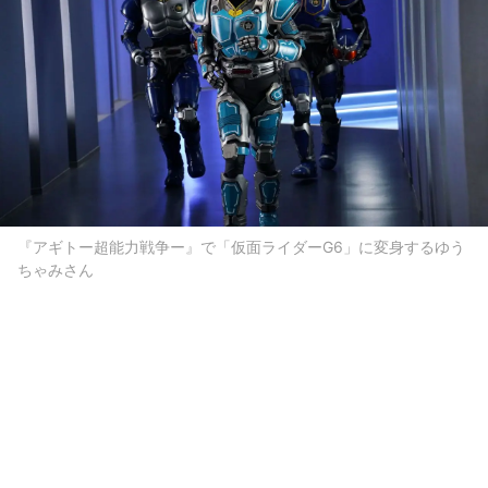
『アギトー超能力戦争ー』で「仮⾯ライダーG6」に変身するゆう
ちゃみさん