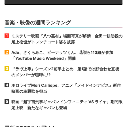
音楽・映像の週間ランキング
ミステリー映画『八つ墓村』場面写真が解禁 金田一耕助役の
尾上松也がトレンチコート姿を披露
Ado、さくらみこ、ピーナッツくん、花譜ら113組が参加
「YouTube Music Weekend」開催
『ラヴ上等』シーズン2前半まとめ 第1話では顔合わせ直後
のメンバーが喧嘩に⁉︎
ホロライブMori Calliope、アニメ『メイドインアビス』新作
映画の主題歌を担当
映画『超宇宙刑事ギャバン インフィニティ VS ライヤ』期間限
定上映 新たなギャバンも登場