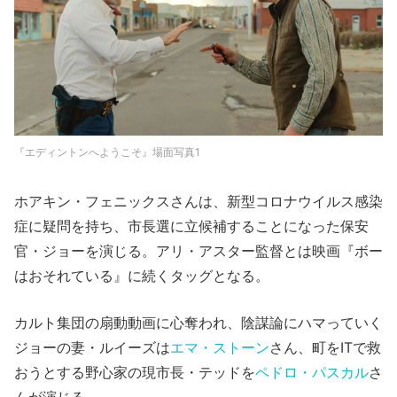
『エディントンへようこそ』場面写真1
ホアキン・フェニックスさんは、新型コロナウイルス感染
症に疑問を持ち、市長選に立候補することになった保安
官・ジョーを演じる。アリ・アスター監督とは映画『ボー
はおそれている』に続くタッグとなる。
カルト集団の扇動動画に心奪われ、陰謀論にハマっていく
ジョーの妻・ルイーズは
エマ・ストーン
さん、町をITで救
おうとする野心家の現市長・テッドを
ペドロ・パスカル
さ