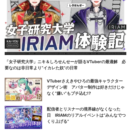
「女子研究大学」ニキ＆しろせんせーが語るVTuberの最適解 必
要なのは非日常より“イカレた奴”の日常
VTuberさえきやひろの最強キャラクター
デザイン術 アバター制作は好きだけじゃ
なく“嫌い”もブチ込む!?
配信者とリスナーの境界線がなくなった
日 IRIAMのリアルイベントは“みんなでつ
くり上げる”