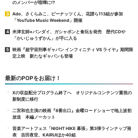
のメンバーが喧嘩に⁉︎
Ado、さくらみこ、ピーナッツくん、花譜ら113組が参加
「YouTube Music Weekend」開催
米津玄師×バンダイ、ガシャポンと食玩を発売 歴代CDや
「かいじゅうずかん」が手に入る
映画『超宇宙刑事ギャバン インフィニティ VS ライヤ』期間限
定上映 新たなギャバンも登場
最新のPOPをお届け！
Xの収益配分プログラム終了へ オリジナルコンテンツ重視の
新制度に移行
二宮和也主演の映画『8番出口』金曜ロードショーで地上波初
放送 本編ノーカット
音楽アートフェス「NIGHT HIKE 幕張」第3弾ラインナップ発
表 吉田夜世、KAIRUIほか40組