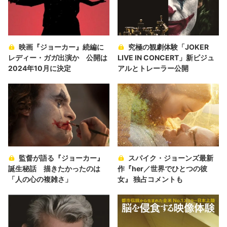
映画『ジョーカー』続編に
究極の観劇体験「JOKER
レディー・ガガ出演か 公開は
LIVE IN CONCERT」新ビジュ
2024年10月に決定
アルとトレーラー公開
監督が語る『ジョーカー』
スパイク・ジョーンズ最新
誕生秘話 描きたかったのは
作『her／世界でひとつの彼
「人の心の複雑さ」
女』 独占コメントも