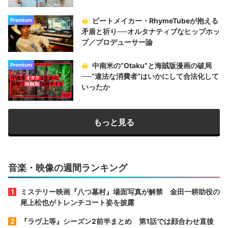
ビートメイカー・RhymeTubeが抱える
Premium
矛盾と祈り──オルタナティブなヒップホッ
プ／プロデューサー論
中南米の“Otaku”と海賊版漫画の破局
Premium
──“違法な消費者”はいかにして合法化して
いったか
もっと見る
音楽・映像の週間ランキング
ミステリー映画『八つ墓村』場面写真が解禁 金田一耕助役の
尾上松也がトレンチコート姿を披露
『ラヴ上等』シーズン2前半まとめ 第1話では顔合わせ直後