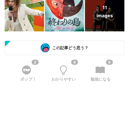
11
images
この記事どう思う？
2
0
0
ポップ！
わかりやすい
勉強になる