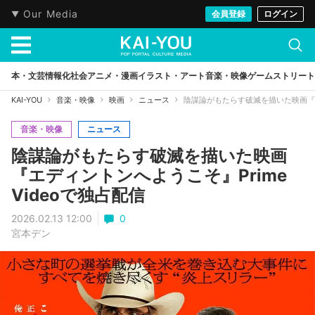
Our Media
会員登録
ログイン
本・文芸
情報化社会
アニメ・漫画
イラスト・アート
音楽・映像
ゲーム
ストリート
KAI-YOU
音楽・映像
映画
ニュース
陰謀論がもたらす破滅を描いた映画『エデ
音楽・映像
ニュース
陰謀論がもたらす破滅を描いた映画
『エディントンへようこそ』Prime
Videoで独占配信
2026.02.13 12:00
0
宮本デン