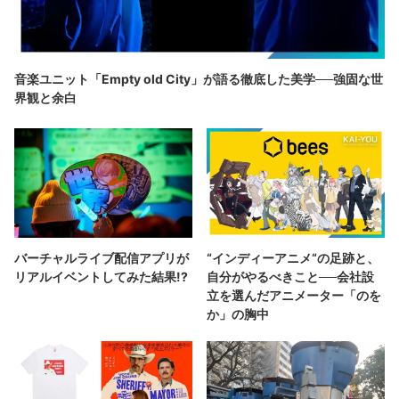
音楽ユニット「Empty old City」が語る徹底した美学──強固な世
界観と余白
バーチャルライブ配信アプリが
“インディーアニメ“の足跡と、
リアルイベントしてみた結果!?
自分がやるべきこと──会社設
立を選んだアニメーター「のを
か」の胸中