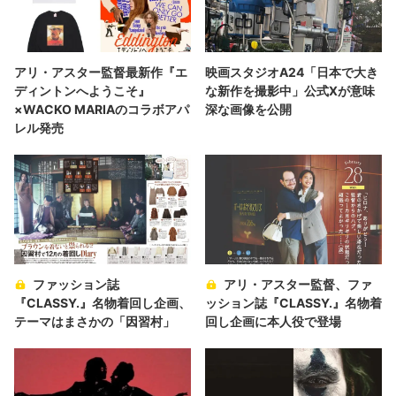
アリ・アスター監督最新作『エ
映画スタジオA24「日本で大き
ディントンへようこそ』
な新作を撮影中」公式Xが意味
×WACKO MARIAのコラボアパ
深な画像を公開
レル発売
ファッション誌
アリ・アスター監督、ファ
『CLASSY.』名物着回し企画、
ッション誌『CLASSY.』名物着
テーマはまさかの「因習村」
回し企画に本人役で登場