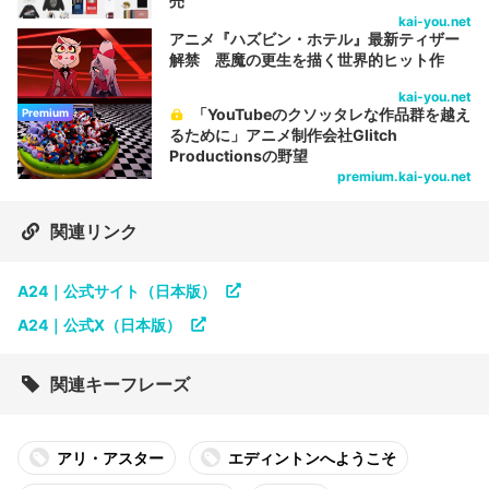
売
kai-you.net
アニメ『ハズビン・ホテル』最新ティザー
解禁 悪魔の更生を描く世界的ヒット作
kai-you.net
「YouTubeのクソッタレな作品群を越え
Premium
るために」アニメ制作会社Glitch
Productionsの野望
premium.kai-you.net
関連リンク
A24｜公式サイト（日本版）
A24｜公式X（日本版）
関連キーフレーズ
アリ・アスター
エディントンへようこそ