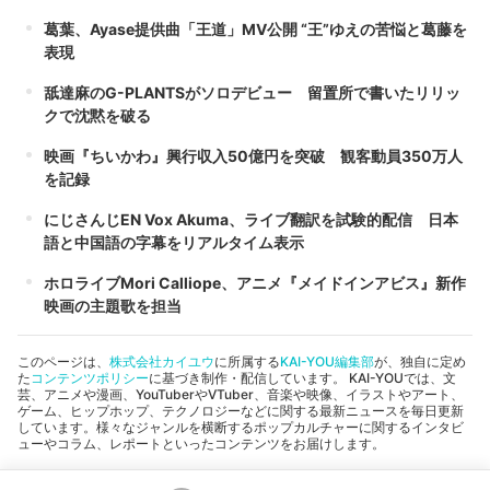
葛葉、Ayase提供曲「王道」MV公開 “王”ゆえの苦悩と葛藤を
表現
舐達麻のG-PLANTSがソロデビュー 留置所で書いたリリッ
クで沈黙を破る
映画『ちいかわ』興行収入50億円を突破 観客動員350万人
を記録
にじさんじEN Vox Akuma、ライブ翻訳を試験的配信 日本
語と中国語の字幕をリアルタイム表示
ホロライブMori Calliope、アニメ『メイドインアビス』新作
映画の主題歌を担当
このページは、
株式会社カイユウ
に所属する
KAI-YOU編集部
が、独自に定め
た
コンテンツポリシー
に基づき制作・配信しています。 KAI-YOUでは、文
芸、アニメや漫画、YouTuberやVTuber、音楽や映像、イラストやアート、
ゲーム、ヒップホップ、テクノロジーなどに関する最新ニュースを毎日更新
しています。様々なジャンルを横断するポップカルチャーに関するインタビ
ューやコラム、レポートといったコンテンツをお届けします。