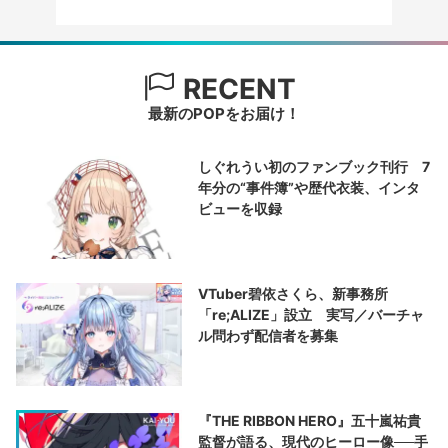
RECENT
最新のPOPをお届け！
しぐれうい初のファンブック刊行 7
年分の“事件簿”や歴代衣装、インタ
ビューを収録
VTuber碧依さくら、新事務所
「re;ALIZE」設立 実写／バーチャ
ル問わず配信者を募集
『THE RIBBON HERO』五十嵐祐貴
監督が語る、現代のヒーロー像──手