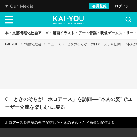
Our Media
会員登録
ログイン
本・文芸
情報化社会
アニメ・漫画
イラスト・アート
音楽・映像
ゲーム
ストリート
KAI-YOU
情報化社会
ニュース
ときのそらが「ホロアース」を訪問──“本人
ときのそらが「ホロアース」を訪問──“本人の姿“でユ
ーザー交流を楽しむ に戻る
ホロアースを自身の姿で探訪したときのそらさん／画像は配信より