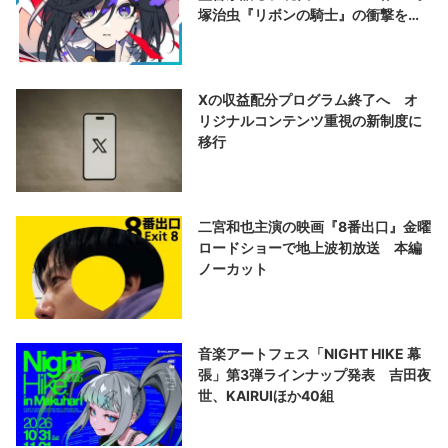
塚治虫『リボンの騎士』の衝撃を再
演する
Xの収益配分プログラム終了へ オ
リジナルコンテンツ重視の新制度に
移行
二宮和也主演の映画『8番出口』金曜
ロードショーで地上波初放送 本編
ノーカット
音楽アートフェス「NIGHT HIKE 幕
張」第3弾ラインナップ発表 吉田夜
世、KAIRUIほか40組