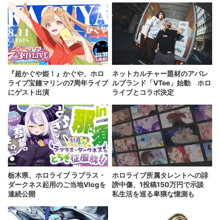
『超かぐや姫！』かぐや、ホロ
ネットカルチャー題材のアパレ
ライブ宝鐘マリンの7周年ライブ
ルブランド「VTee」始動 ホロ
にゲスト出演
ライブとコラボ決定
栃木県、ホロライブ ラプラス・
ホロライブ所属タレントへの誹
ダークネス起用のご当地Vlogを
謗中傷、1投稿150万円で示談
連続公開
私生活を巡る卑猥な憶測も