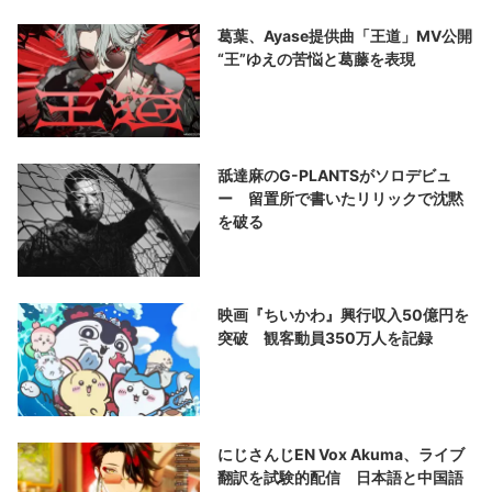
葛葉、Ayase提供曲「王道」MV公開
“王”ゆえの苦悩と葛藤を表現
舐達麻のG-PLANTSがソロデビュ
ー 留置所で書いたリリックで沈黙
を破る
映画『ちいかわ』興行収入50億円を
突破 観客動員350万人を記録
にじさんじEN Vox Akuma、ライブ
翻訳を試験的配信 日本語と中国語