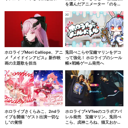
を選んだアニメーター「のを
か」の胸中
ホロライブMori Calliope、アニ
兎田ぺこらや宝鐘マリンをデコ
メ『メイドインアビス』新作映
って強化！ ホロライブのシール
画の主題歌を担当
帳×戦略ゲーム発売へ
ホロライブさくらみこ、2ndラ
ホロライブ×VTeeのコラボアパ
イブを開催 “ゲスト出演一切な
レル発売 宝鐘マリン、兎田ぺ
し”の覚悟
こら、戌神ころね、猫又おかゆ
が参加