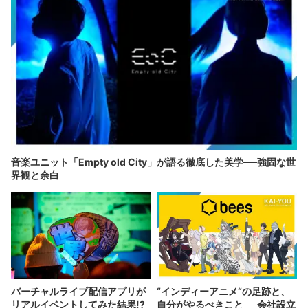
音楽ユニット「Empty old City」が語る徹底した美学──強固な世
界観と余白
バーチャルライブ配信アプリが
“インディーアニメ“の足跡と、
リアルイベントしてみた結果!?
自分がやるべきこと──会社設立