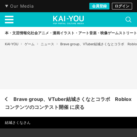
Our Media
会員登録
ログイン
本・文芸
情報化社会
アニメ・漫画
イラスト・アート
音楽・映像
ゲーム
ストリート
KAI-YOU
ゲーム
ニュース
Brave group、VTuber結城さくなとコラボ R
Brave group、VTuber結城さくなとコラボ Roblox
コンテンツのコンテスト開催 に戻る
結城さくなさん