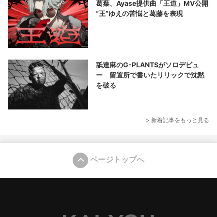
葛葉、Ayase提供曲「王道」MV公開
“王”ゆえの苦悩と葛藤を表現
舐達麻のG-PLANTSがソロデビュ
ー 留置所で書いたリリックで沈黙
を破る
> 新着記事をもっと見る
ページトップへ