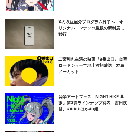
演する
Xの収益配分プログラム終了へ オ
リジナルコンテンツ重視の新制度に
移行
二宮和也主演の映画『8番出口』金曜
ロードショーで地上波初放送 本編
ノーカット
音楽アートフェス「NIGHT HIKE 幕
張」第3弾ラインナップ発表 吉田夜
世、KAIRUIほか40組