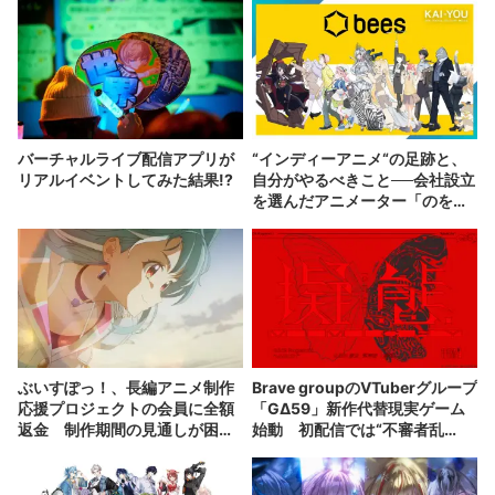
バーチャルライブ配信アプリが
“インディーアニメ“の足跡と、
リアルイベントしてみた結果!?
自分がやるべきこと──会社設立
を選んだアニメーター「のを
か」の胸中
ぶいすぽっ！、長編アニメ制作
Brave groupのVTuberグループ
応援プロジェクトの会員に全額
「GΔ59」新作代替現実ゲーム
返金 制作期間の見通しが困難
始動 初配信では“不審者乱
に
入”も