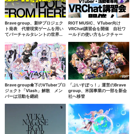
Brave group、新IPプロジェク
RIOT MUSIC、VTuber向け
ト発表 代替現実ゲームを用い
VRChat講習会を開催 自社ワ
てバーチャルタレントの世界観
ールドの使い方もレクチャー
を構築
Brave group傘下のVTuberプロ
「ぶいすぽっ！」運営のBrave
ジェクト「Vlash」解散 メン
group、米国事業の一部を新会
バーは活動を継続
社へ移管