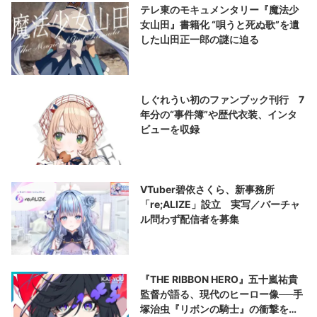
テレ東のモキュメンタリー『魔法少
女山田』書籍化 “唄うと死ぬ歌”を遺
した山田正一郎の謎に迫る
しぐれうい初のファンブック刊行 7
年分の“事件簿”や歴代衣装、インタ
ビューを収録
VTuber碧依さくら、新事務所
「re;ALIZE」設立 実写／バーチャ
ル問わず配信者を募集
『THE RIBBON HERO』五十嵐祐貴
監督が語る、現代のヒーロー像──手
塚治虫『リボンの騎士』の衝撃を再