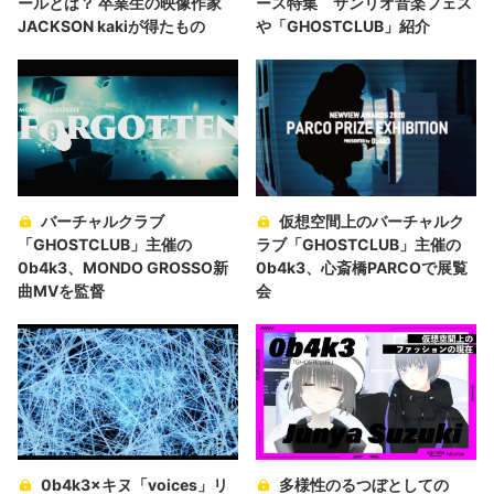
ールとは？ 卒業生の映像作家
ース特集 サンリオ音楽フェス
JACKSON kakiが得たもの
や「GHOSTCLUB」紹介
バーチャルクラブ
仮想空間上のバーチャルク
「GHOSTCLUB」主催の
ラブ「GHOSTCLUB」主催の
0b4k3、MONDO GROSSO新
0b4k3、心斎橋PARCOで展覧
曲MVを監督
会
0b4k3×キヌ「voices」リ
多様性のるつぼとしての