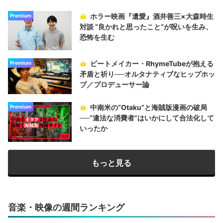
ホラー映画『遺愛』酒井善三×大森時生
Premium
対談 “良かれと思ったこと“が呪いを生み、
恐怖を生む
ビートメイカー・RhymeTubeが抱える
Premium
矛盾と祈り──オルタナティブなヒップホッ
プ／プロデューサー論
中南米の“Otaku”と海賊版漫画の破局
Premium
──“違法な消費者”はいかにして合法化して
いったか
もっと見る
音楽・映像の週間ランキング