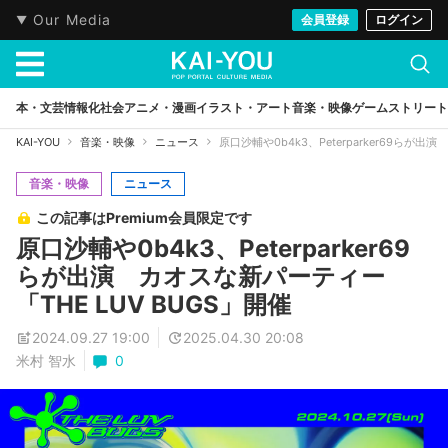
Our Media
会員登録
ログイン
本・文芸
情報化社会
アニメ・漫画
イラスト・アート
音楽・映像
ゲーム
ストリート
KAI-YOU
音楽・映像
ニュース
原口沙輔や0b4k3、Peterparker69らが出
音楽・映像
ニュース
この記事はPremium会員限定です
原口沙輔や0b4k3、Peterparker69
らが出演 カオスな新パーティー
「THE LUV BUGS」開催
2024.09.27 19:00
2025.04.30 20:08
米村 智水
0