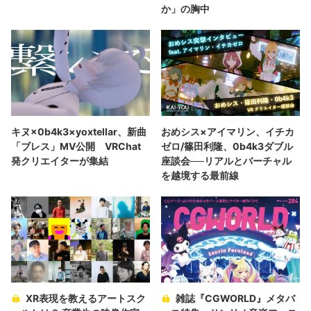
か」の胸中
キヌ×0b4k3×yoxtellar、新曲
おめシス×アイマリン、イチカ
「ブレス」MV公開 VRChat
ゼロ/篠田利隆、0b4k3ダブル
発クリエイターが集結
座談会──リアルとバーチャル
を越境する最前線
XR表現を教えるアートスク
雑誌『CGWORLD』メタバ