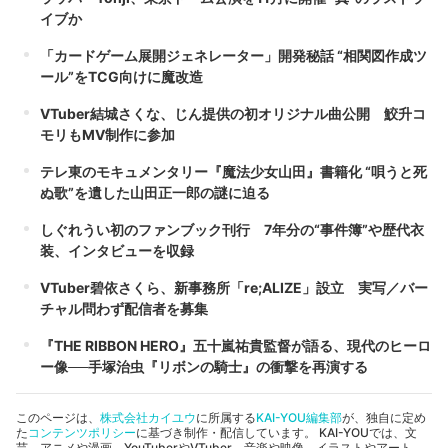
イブか
「カードゲーム展開ジェネレーター」開発秘話 “相関図作成ツ
ール”をTCG向けに魔改造
VTuber結城さくな、じん提供の初オリジナル曲公開 鮫升コ
モリもMV制作に参加
テレ東のモキュメンタリー『魔法少女山田』書籍化 “唄うと死
ぬ歌”を遺した山田正一郎の謎に迫る
しぐれうい初のファンブック刊行 7年分の“事件簿”や歴代衣
装、インタビューを収録
VTuber碧依さくら、新事務所「re;ALIZE」設立 実写／バー
チャル問わず配信者を募集
『THE RIBBON HERO』五十嵐祐貴監督が語る、現代のヒーロ
ー像──手塚治虫『リボンの騎士』の衝撃を再演する
このページは、
株式会社カイユウ
に所属する
KAI-YOU編集部
が、独自に定め
た
コンテンツポリシー
に基づき制作・配信しています。 KAI-YOUでは、文
芸、アニメや漫画、YouTuberやVTuber、音楽や映像、イラストやアート、