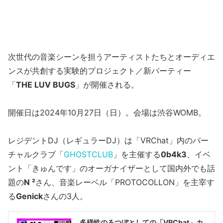
次世代の音楽シーンを担うアーティストたちとオーディエ
ンスが共創する実験的プロジェクト／新パーティー
「
THE LUV BUGS
」が開催される。
開催日は2024年10月27日（日）。会場は渋谷WOMB。
レジデントDJ（レギュラーDJ）は「VRChat」内のバー
チャルクラブ「
GHOSTCLUB
」を主催する
0b4k3
、イベ
ント「きゅんです」のオーガナイザーとして国内外でも話
題の
N ²
さん、音楽レーベル「PROTOCOLLON」を主宰す
る
Genick
さんの3人。
多様性のるつぼとしての「VRChat」カ