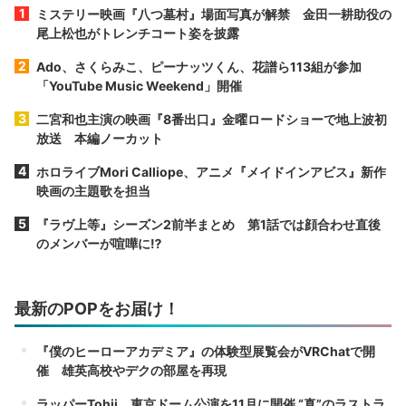
ミステリー映画『八つ墓村』場面写真が解禁 金田一耕助役の
尾上松也がトレンチコート姿を披露
Ado、さくらみこ、ピーナッツくん、花譜ら113組が参加
「YouTube Music Weekend」開催
二宮和也主演の映画『8番出口』金曜ロードショーで地上波初
放送 本編ノーカット
ホロライブMori Calliope、アニメ『メイドインアビス』新作
映画の主題歌を担当
『ラヴ上等』シーズン2前半まとめ 第1話では顔合わせ直後
のメンバーが喧嘩に⁉︎
最新のPOPをお届け！
『僕のヒーローアカデミア』の体験型展覧会がVRChatで開
催 雄英高校やデクの部屋を再現
ラッパーTohji、東京ドーム公演を11月に開催 “真”のラストラ