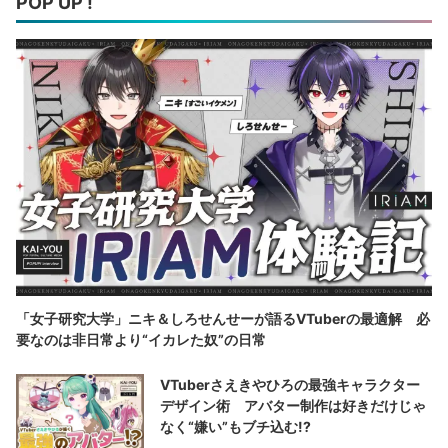
POP UP !
「女子研究大学」ニキ＆しろせんせーが語るVTuberの最適解 必
要なのは非日常より“イカレた奴”の日常
VTuberさえきやひろの最強キャラクター
デザイン術 アバター制作は好きだけじゃ
なく“嫌い”もブチ込む!?