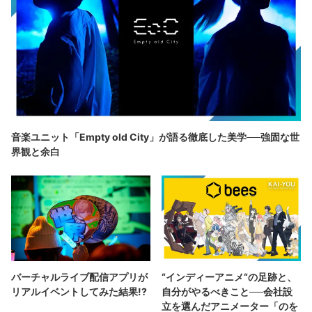
音楽ユニット「Empty old City」が語る徹底した美学──強固な世
界観と余白
バーチャルライブ配信アプリが
“インディーアニメ“の足跡と、
リアルイベントしてみた結果!?
自分がやるべきこと──会社設
立を選んだアニメーター「のを