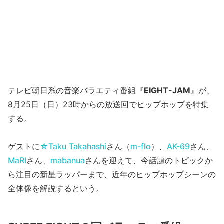
テレビ朝日系の音楽バラエティ番組『
EIGHT-JAM
』が、
8月25日（日）23時からの放送回でヒップホップを特集
する。
ゲストに
☆Taku Takahashi
さん（
m-flo
）、
AK-69
さん、
MaRI
さん、
mabanua
さんを迎えて、今話題のトピックか
ら注目の新星ラッパーまで、近年のヒップホップシーンの
全体像を解説するという。