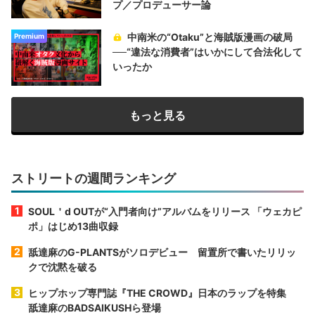
プ／プロデューサー論
中南米の“Otaku”と海賊版漫画の破局
Premium
──“違法な消費者”はいかにして合法化して
いったか
もっと見る
ストリートの週間ランキング
SOUL＇d OUTが“入門者向け”アルバムをリリース 「ウェカピ
ポ」はじめ13曲収録
舐達麻のG-PLANTSがソロデビュー 留置所で書いたリリッ
クで沈黙を破る
ヒップホップ専門誌『THE CROWD』日本のラップを特集
舐達麻のBADSAIKUSHら登場