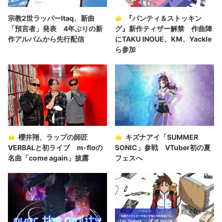
宗教2世ラッパーItaq、新曲
『パンティ＆ストッキン
「預言者」発表 4年ぶりの新
グ』新作ティザー解禁 作曲陣
作アルバムから先行配信
にTAKU INOUE、KM、Yackle
ら参加
櫻井翔、ラップの師匠
キズナアイ「SUMMER
VERBALと初ライブ m-floの
SONIC」参戦 VTuber初の夏
名曲「come again」披露
フェスへ