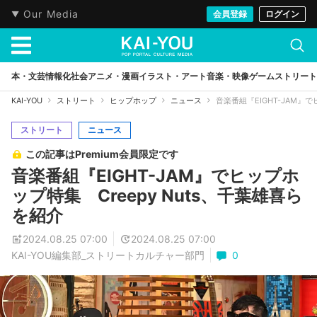
Our Media
会員登録
ログイン
本・文芸
情報化社会
アニメ・漫画
イラスト・アート
音楽・映像
ゲーム
ストリート
KAI-YOU
ストリート
ヒップホップ
ニュース
音楽番組『EIGHT-JAM』で
ストリート
ニュース
この記事はPremium会員限定です
音楽番組『EIGHT-JAM』でヒップホ
ップ特集 Creepy Nuts、千葉雄喜ら
を紹介
2024.08.25 07:00
2024.08.25 07:00
KAI-YOU編集部_ストリートカルチャー部門
0