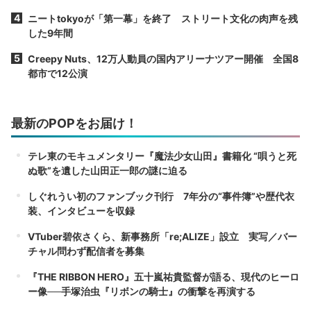
ニートtokyoが「第一幕」を終了 ストリート文化の肉声を残
した9年間
Creepy Nuts、12万人動員の国内アリーナツアー開催 全国8
都市で12公演
最新のPOPをお届け！
テレ東のモキュメンタリー『魔法少女山田』書籍化 “唄うと死
ぬ歌”を遺した山田正一郎の謎に迫る
しぐれうい初のファンブック刊行 7年分の“事件簿”や歴代衣
装、インタビューを収録
VTuber碧依さくら、新事務所「re;ALIZE」設立 実写／バー
チャル問わず配信者を募集
『THE RIBBON HERO』五十嵐祐貴監督が語る、現代のヒーロ
ー像──手塚治虫『リボンの騎士』の衝撃を再演する