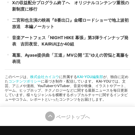
Xの収益配分プログラム終了へ オリジナルコンテンツ重視の
新制度に移行
二宮和也主演の映画『8番出口』金曜ロードショーで地上波初
放送 本編ノーカット
音楽アートフェス「NIGHT HIKE 幕張」第3弾ラインナップ発
表 吉田夜世、KAIRUIほか40組
葛葉、Ayase提供曲「王道」MV公開 “王”ゆえの苦悩と葛藤を
表現
このページは、
株式会社カイユウ
に所属する
KAI-YOU編集部
が、独自に定め
た
コンテンツポリシー
に基づき制作・配信しています。 KAI-YOUでは、文
芸、アニメや漫画、YouTuberやVTuber、音楽や映像、イラストやアート、
ゲーム、ヒップホップ、テクノロジーなどに関する最新ニュースを毎日更新
しています。様々なジャンルを横断するポップカルチャーに関するインタビ
ューやコラム、レポートといったコンテンツをお届けします。
ページトップへ