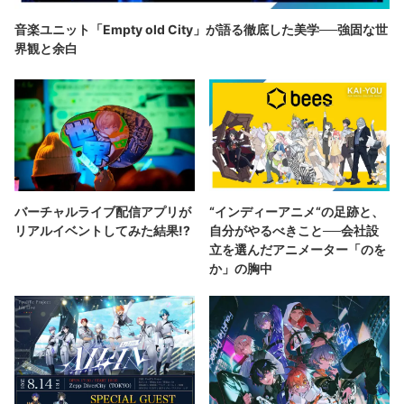
音楽ユニット「Empty old City」が語る徹底した美学──強固な世
界観と余白
バーチャルライブ配信アプリが
“インディーアニメ“の足跡と、
リアルイベントしてみた結果!?
自分がやるべきこと──会社設
立を選んだアニメーター「のを
か」の胸中