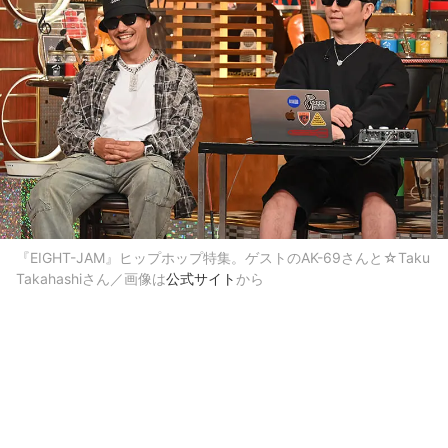
『EIGHT-JAM』ヒップホップ特集。ゲストのAK-69さんと☆Taku
Takahashiさん／画像は
公式サイト
から