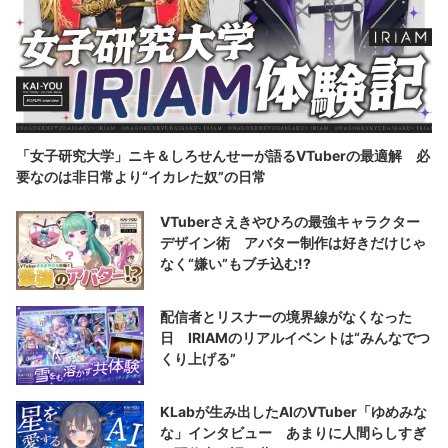
「女子研究大学」ニキ＆しろせんせーが語るVTuberの最適解 必
要なのは非日常より“イカレた奴”の日常
VTuberさえきやひろの最強キャラクター
デザイン術 アバター制作は好きだけじゃ
なく“嫌い”もブチ込む!?
配信者とリスナーの境界線がなくなった
日 IRIAMのリアルイベントは“みんなでつ
くり上げる”
KLabが生み出したAIのVTuber「ゆめみな
な」インタビュー あまりに人間らしすぎ