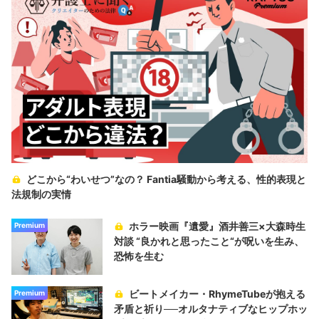
どこから“わいせつ”なの？ Fantia騒動から考える、性的表現と
法規制の実情
ホラー映画『遺愛』酒井善三×大森時生
Premium
対談 “良かれと思ったこと“が呪いを生み、
恐怖を生む
ビートメイカー・RhymeTubeが抱える
Premium
矛盾と祈り──オルタナティブなヒップホッ