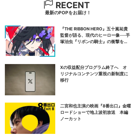
RECENT
最新のPOPをお届け！
『THE RIBBON HERO』五十嵐祐貴
監督が語る、現代のヒーロー像──手
塚治虫『リボンの騎士』の衝撃を再
演する
Xの収益配分プログラム終了へ オ
リジナルコンテンツ重視の新制度に
移行
二宮和也主演の映画『8番出口』金曜
ロードショーで地上波初放送 本編
ノーカット