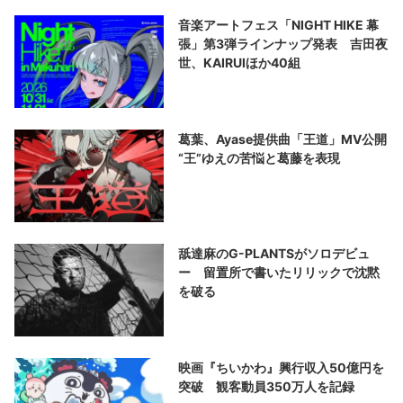
音楽アートフェス「NIGHT HIKE 幕
張」第3弾ラインナップ発表 吉田夜
世、KAIRUIほか40組
葛葉、Ayase提供曲「王道」MV公開
“王”ゆえの苦悩と葛藤を表現
舐達麻のG-PLANTSがソロデビュ
ー 留置所で書いたリリックで沈黙
を破る
映画『ちいかわ』興行収入50億円を
突破 観客動員350万人を記録