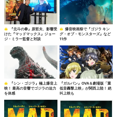
『北斗の拳』原哲夫、影響受
爆音映画祭で『ゴジラ キン
けた『マッドマックス』ジョー
グ・オブ・モンスターズ』など
ジ・ミラー監督と対談
11作
『シン・ゴジラ』極上爆音上
『ガルパン』OVA＆劇場版「重
映！ 最高の音響でゴジラの迫力
低音轟撃上映」が関西上陸！ 絶
を体感
叫上映も