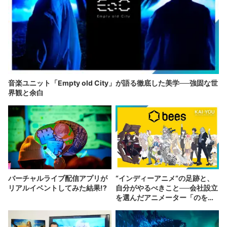
音楽ユニット「Empty old City」が語る徹底した美学──強固な世
界観と余白
バーチャルライブ配信アプリが
“インディーアニメ“の足跡と、
リアルイベントしてみた結果!?
自分がやるべきこと──会社設立
を選んだアニメーター「のを
か」の胸中