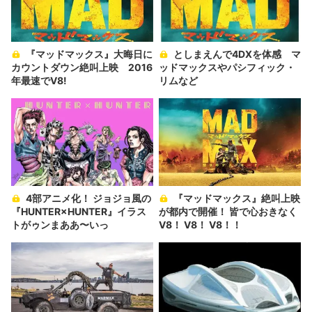
『マッドマックス』大晦日に
としまえんで4DXを体感 マ
カウントダウン絶叫上映 2016
ッドマックスやパシフィック・
年最速でV8!
リムなど
4部アニメ化！ ジョジョ風の
『マッドマックス』絶叫上映
『HUNTER×HUNTER』イラス
が都内で開催！ 皆で心おきなく
トがゥンまああ〜いっ
V8！ V8！ V8！！