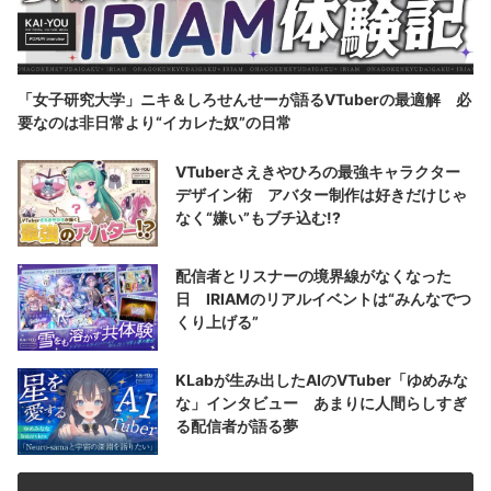
「女子研究大学」ニキ＆しろせんせーが語るVTuberの最適解 必
要なのは非日常より“イカレた奴”の日常
VTuberさえきやひろの最強キャラクター
デザイン術 アバター制作は好きだけじゃ
なく“嫌い”もブチ込む!?
配信者とリスナーの境界線がなくなった
日 IRIAMのリアルイベントは“みんなでつ
くり上げる”
KLabが生み出したAIのVTuber「ゆめみな
な」インタビュー あまりに人間らしすぎ
る配信者が語る夢