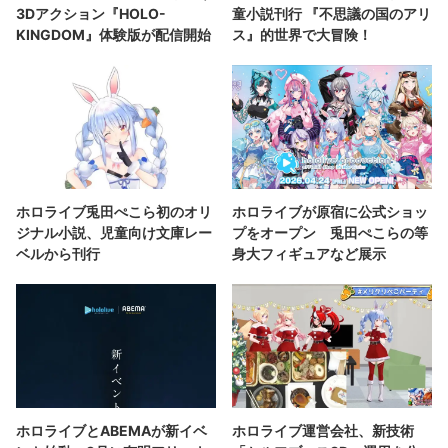
3Dアクション『HOLO-
童小説刊行 『不思議の国のアリ
KINGDOM』体験版が配信開始
ス』的世界で大冒険！
ホロライブ兎田ぺこら初のオリ
ホロライブが原宿に公式ショッ
ジナル小説、児童向け文庫レー
プをオープン 兎田ぺこらの等
ベルから刊行
身大フィギュアなど展示
ホロライブとABEMAが新イベ
ホロライブ運営会社、新技術