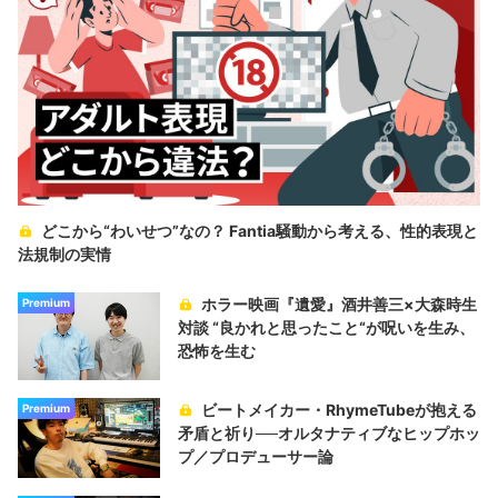
どこから“わいせつ”なの？ Fantia騒動から考える、性的表現と
法規制の実情
ホラー映画『遺愛』酒井善三×大森時生
Premium
対談 “良かれと思ったこと“が呪いを生み、
恐怖を生む
ビートメイカー・RhymeTubeが抱える
Premium
矛盾と祈り──オルタナティブなヒップホッ
プ／プロデューサー論