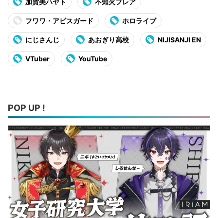
加賀美ハヤト
不知火フレア
フワワ・アビスガード
ホロライブ
にじさんじ
あおぎり高校
NIJISANJI EN
VTuber
YouTube
POP UP !