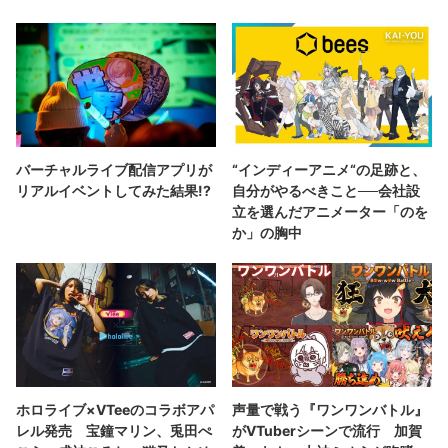
バーチャルライブ配信アプリが
“インディーアニメ“の足跡と、
リアルイベントしてみた結果!?
自分がやるべきこと──会社設
立を選んだアニメーター「のを
か」の胸中
ホロライブ×VTeeのコラボアパ
声量で戦う『ワンワンバトル』
レル発売 宝鐘マリン、兎田ぺ
がVTuberシーンで流行 加賀