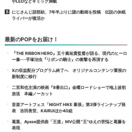
やLEDなどギミック満載
にじさんじ語部紡、7年半ぶりに謎の動画を投稿 伝説の休眠
ライバーが復活か
最新のPOPをお届け！
『THE RIBBON HERO』五十嵐祐貴監督が語る、現代のヒーロ
ー像──手塚治虫『リボンの騎士』の衝撃を再演する
Xの収益配分プログラム終了へ オリジナルコンテンツ重視の
新制度に移行
二宮和也主演の映画『8番出口』金曜ロードショーで地上波初
放送 本編ノーカット
音楽アートフェス「NIGHT HIKE 幕張」第3弾ラインナップ発
表 吉田夜世、KAIRUIほか40組
葛葉、Ayase提供曲「王道」MV公開 “王”ゆえの苦悩と葛藤を
表現