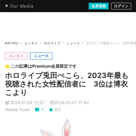
Our Media
本・文芸
情報化社会
アニメ・漫画
イラスト・アート
音楽・映像
会員登録
ゲーム
ログイン
ストリート
KAI-YOU
エンタメ
ホロライブ
ニュース
ホロライブ兎田ぺこら、2023
エンタメ
ニュース
この記事はPremium会員限定です
ホロライブ兎田ぺこら、2023年最も
視聴された女性配信者に 3位は博衣
こより
2024.01.04 12:27
2024.01.07 17:42
Honda Yuuki
1
63