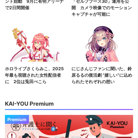
ント始動 9月に有明アリーナ
「セルフブース3D」運用を公
で2日間開催
開 カメラ映像でのモーション
キャプチャが可能に
ホロライブさくらみこ、2025
にじさんじファンに聞いた、鈴
年最も視聴された女性配信者
原るるの復活劇 “嬉しい”に込め
に 2位は兎田ぺこら
られたそれぞれの想い
KAI-YOU Premium
Premium