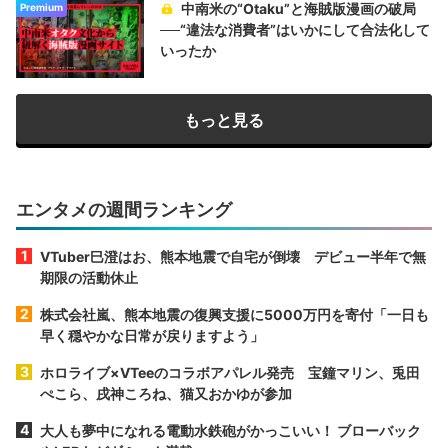
中南米の“Otaku”と海賊版漫画の破局
Premium
──“違法な消費者”はいかにして合法化して
いったか
もっと見る
エンタメの週間ランキング
VTuber巳澄はお、熊本地震で自宅が倒壊 デビュー半年で無
期限の活動休止
株式会社嵐、熊本地震の復興支援に5000万円を寄付「一日も
早く穏やかな日常が戻りますよう」
ホロライブ×VTeeのコラボアパレル発売 宝鐘マリン、兎田
ぺこら、戌神ころね、猫又おかゆが参加
大人も夢中になれる電動水鉄砲がかっこいい！ ブローバック