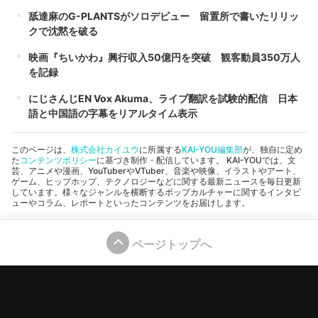
舐達麻のG-PLANTSがソロデビュー 留置所で書いたリリッ
クで沈黙を破る
映画『ちいかわ』興行収入50億円を突破 観客動員350万人
を記録
にじさんじEN Vox Akuma、ライブ翻訳を試験的配信 日本
語と中国語の字幕をリアルタイム表示
このページは、
株式会社カイユウ
に所属する
KAI-YOU編集部
が、独自に定め
た
コンテンツポリシー
に基づき制作・配信しています。 KAI-YOUでは、文
芸、アニメや漫画、YouTuberやVTuber、音楽や映像、イラストやアート、
ゲーム、ヒップホップ、テクノロジーなどに関する最新ニュースを毎日更新
しています。様々なジャンルを横断するポップカルチャーに関するインタビ
ューやコラム、レポートといったコンテンツをお届けします。
ページトップへ