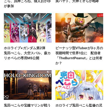
こら、戌神ころね、猫又おかゆ
美ハヤト、大神ミオらが咆哮
が参加
ホロライブ×ガンダム第2弾
ピーナッツ型VTuberが3ヶ月の
兎田ぺこら、大空スバル、森カ
視聴時間で世界1位に 配信者
リオペらの専用MS公開
「TheBurntPeanut」とは何者
か？
兎田ぺこらや宝鐘マリンが戦う
ホロライブ兎田ぺこら監修の児