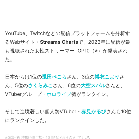
YouTube、Twitchなどの配信プラットフォームを分析す
るWebサイト・
Streams Charts
で、2023年に配信が最
も視聴された女性ストリーマーTOP10（※）が発表され
た。
日本からは1位の
兎田ぺこら
さん、3位の
博衣こより
さ
ん、5位の
さくらみこ
さん、6位の
大空スバル
さんと、
VTuberグループ・
ホロライブ
勢がランクイン。
そして進境著しい個人勢VTuber・
赤見かるび
さんも10位
にランクインした。
...
※累計視聴時間に基づき順位付けされている