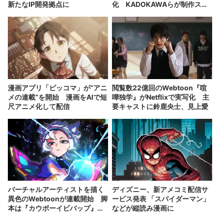
新たなIP開発拠点に
化 KADOKAWAらが制作スタ
ジオを設立
漫画アプリ「ピッコマ」が“アニ
閲覧数22億回のWebtoon『喧
メの連載“を開始 漫画をAIで短
嘩独学』がNetflixで実写化 主
尺アニメ化して配信
要キャストに鈴鹿央士、見上愛
バーチャルアーティストを描く
ディズニー、新アメコミ配信サ
異色のWebtoonが連載開始 脚
ービス発表 「スパイダーマン」
本は『カウボーイビバップ』の
などが縦読み漫画に
佐藤大