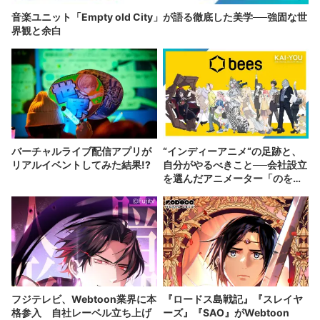
音楽ユニット「Empty old City」が語る徹底した美学──強固な世
界観と余白
バーチャルライブ配信アプリが
“インディーアニメ“の足跡と、
リアルイベントしてみた結果!?
自分がやるべきこと──会社設立
を選んだアニメーター「のを
か」の胸中
フジテレビ、Webtoon業界に本
『ロードス島戦記』『スレイヤ
格参入 自社レーベル立ち上げ
ーズ』『SAO』がWebtoon