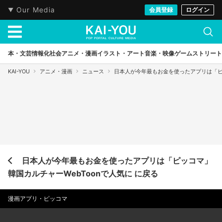
Our Media
会員登録
ログイン
本・文芸
情報化社会
アニメ・漫画
イラスト・アート
音楽・映像
ゲーム
ストリート
KAI-YOU
アニメ・漫画
ニュース
日本人が今年最もお金を使ったアプリは「ピッ
日本人が今年最もお金を使ったアプリは「ピッコマ」
韓国カルチャーWebToonで人気に に戻る
漫画アプリ・ピッコマ