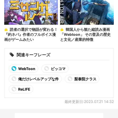
読者の選択で物語が変わる！
韓国人から観た縦読み漫画
『約ネバ』作者のフルボイス漫
「Webtoon」 その普及の歴史
画がゲームみたい
と文化／産業的特徴
関連キーフレーズ
WebToon
ピッコマ
俺だけレベルアップな件
梨泰院クラス
ReLIFE
最終更新日:2023.07.21 14:32