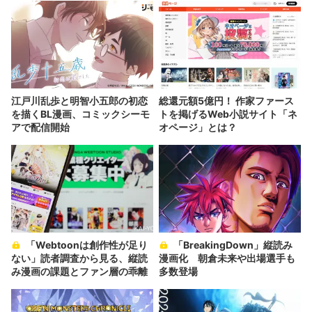
江戸川乱歩と明智小五郎の初恋
総還元額5億円！ 作家ファース
を描くBL漫画、コミックシーモ
トを掲げるWeb小説サイト「ネ
アで配信開始
オページ」とは？
「Webtoonは創作性が足り
「BreakingDown」縦読み
ない」読者調査から見る、縦読
漫画化 朝倉未来や出場選手も
み漫画の課題とファン層の乖離
多数登場