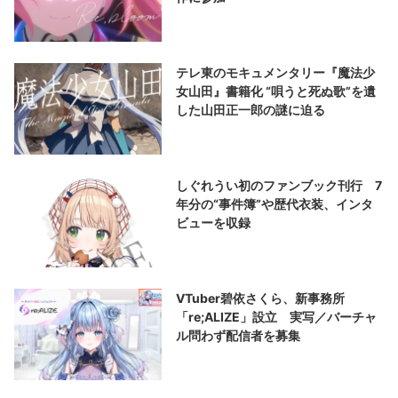
テレ東のモキュメンタリー『魔法少
女山田』書籍化 “唄うと死ぬ歌”を遺
した山田正一郎の謎に迫る
しぐれうい初のファンブック刊行 7
年分の“事件簿”や歴代衣装、インタ
ビューを収録
VTuber碧依さくら、新事務所
「re;ALIZE」設立 実写／バーチャ
ル問わず配信者を募集