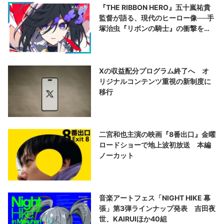
『THE RIBBON HERO』五十嵐祐貴
監督が語る、現代のヒーロー像──手
塚治虫『リボンの騎士』の衝撃を再
演する
Xの収益配分プログラム終了へ オ
リジナルコンテンツ重視の新制度に
移行
二宮和也主演の映画『8番出口』金曜
ロードショーで地上波初放送 本編
ノーカット
音楽アートフェス「NIGHT HIKE 幕
張」第3弾ラインナップ発表 吉田夜
世、KAIRUIほか40組