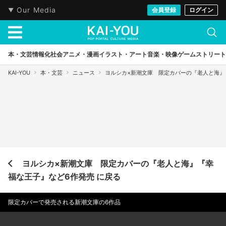
Our Media
会員登録
ログイン
本・文芸
情報化社会
アニメ・漫画
イラスト・アート
音楽・映像
ゲーム
ストリート
KAI-YOU
本・文芸
ニュース
ヨルシカ×新潮文庫 限定カバーの『老人と海』
ヨルシカ×新潮文庫 限定カバーの『老人と海』『幸
福な王子』など6作発売 に戻る
限定カバーで発売される新潮文庫の6作品