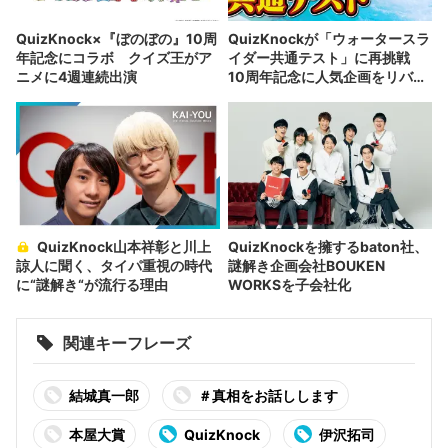
QuizKnock×『ぼのぼの』10周
QuizKnockが「ウォータースラ
年記念にコラボ クイズ王がア
イダー共通テスト」に再挑戦
ニメに4週連続出演
10周年記念に人気企画をリバイ
バル
QuizKnock山本祥彰と川上
QuizKnockを擁するbaton社、
諒人に聞く、タイパ重視の時代
謎解き企画会社BOUKEN
に“謎解き“が流行る理由
WORKSを子会社化
関連キーフレーズ
結城真一郎
＃真相をお話しします
本屋大賞
QuizKnock
伊沢拓司