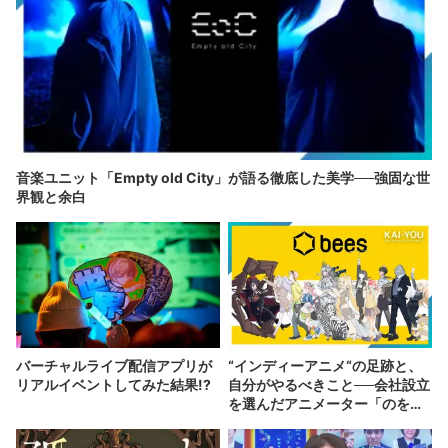
音楽ユニット「Empty old City」が語る徹底した美学──強固な世
界観と余白
バーチャルライブ配信アプリが
“インディーアニメ“の足跡と、
リアルイベントしてみた結果!?
自分がやるべきこと──会社設立
を選んだアニメーター「のを
か」の胸中