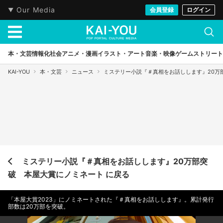
Our Media
会員登録
ログイン
本・文芸
情報化社会
アニメ・漫画
イラスト・アート
音楽・映像
ゲーム
ストリート
KAI-YOU
本・文芸
ニュース
ミステリー小説『＃真相をお話しします』20万
ミステリー小説『＃真相をお話しします』20万部突
破 本屋大賞にノミネート に戻る
「本屋大賞2023」にノミネートされた『＃真相をお話しします』。累計発行
部数は20万部を突破。