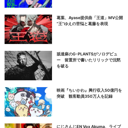
葛葉、Ayase提供曲「王道」MV公開
“王”ゆえの苦悩と葛藤を表現
舐達麻のG-PLANTSがソロデビュ
ー 留置所で書いたリリックで沈黙
を破る
映画『ちいかわ』興行収入50億円を
突破 観客動員350万人を記録
にじさんじEN Vox Akuma、ライブ