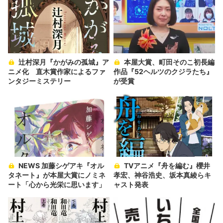
辻村深月『かがみの孤城』ア
本屋大賞、町田そのこ初長編
ニメ化 直木賞作家によるファ
作品『52ヘルツのクジラたち』
ンタジーミステリー
が受賞
NEWS 加藤シゲアキ『オル
TVアニメ『舟を編む』櫻井
タネート』が本屋大賞にノミネ
孝宏、神谷浩史、坂本真綾らキ
ート「心から光栄に思います」
ャスト発表