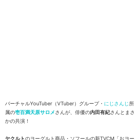
バーチャルYouTuber（VTuber）グループ・
にじさんじ
所
属の
壱百満天原サロメ
さんが、俳優の
内田有紀
さんとまさ
かの共演！
ヤクルト
のヨーグルト商品・ソフールの新TVCM「おヨー