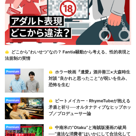
どこから“わいせつ”なの？ Fantia騒動から考える、性的表現と
法規制の実情
ホラー映画『遺愛』酒井善三×大森時生
Premium
対談 “良かれと思ったこと“が呪いを生み、
恐怖を生む
ビートメイカー・RhymeTubeが抱える
Premium
矛盾と祈り──オルタナティブなヒップホッ
プ／プロデューサー論
中南米の“Otaku”と海賊版漫画の破局
Premium
──“違法な消費者”はいかにして合法化して