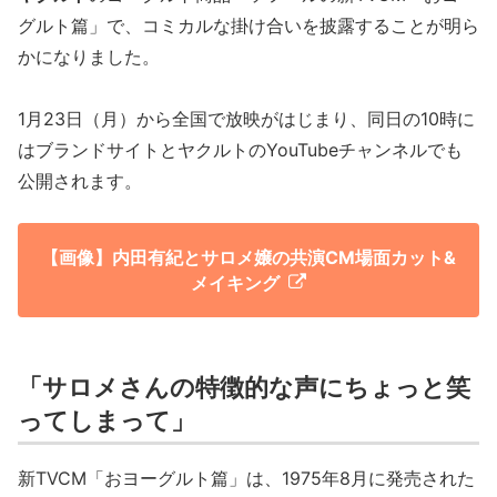
グルト篇」で、コミカルな掛け合いを披露することが明ら
かになりました。
1月23日（月）から全国で放映がはじまり、同日の10時に
はブランドサイトとヤクルトのYouTubeチャンネルでも
公開されます。
【画像】内田有紀とサロメ嬢の共演CM場面カット&
メイキング
「サロメさんの特徴的な声にちょっと笑
ってしまって」
新TVCM「おヨーグルト篇」は、1975年8月に発売された