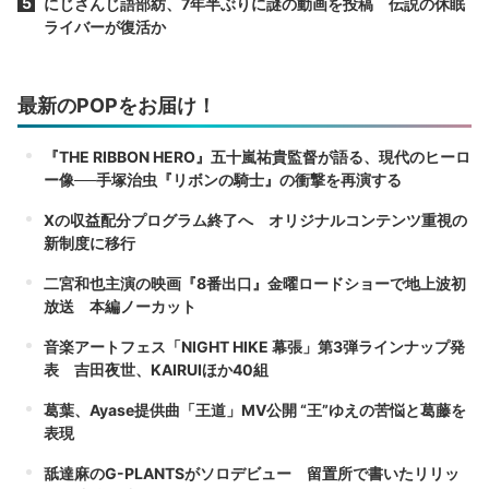
にじさんじ語部紡、7年半ぶりに謎の動画を投稿 伝説の休眠
ライバーが復活か
最新のPOPをお届け！
『THE RIBBON HERO』五十嵐祐貴監督が語る、現代のヒーロ
ー像──手塚治虫『リボンの騎士』の衝撃を再演する
Xの収益配分プログラム終了へ オリジナルコンテンツ重視の
新制度に移行
二宮和也主演の映画『8番出口』金曜ロードショーで地上波初
放送 本編ノーカット
音楽アートフェス「NIGHT HIKE 幕張」第3弾ラインナップ発
表 吉田夜世、KAIRUIほか40組
葛葉、Ayase提供曲「王道」MV公開 “王”ゆえの苦悩と葛藤を
表現
舐達麻のG-PLANTSがソロデビュー 留置所で書いたリリッ