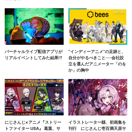
バーチャルライブ配信アプリが
“インディーアニメ“の足跡と、
リアルイベントしてみた結果!?
自分がやるべきこと──会社設
立を選んだアニメーター「のを
か」の胸中
にじさんじ×アニメ『ストリー
イラストレーター緜、初画集を
トファイター USA』 葛葉、サ
刊行 にじさんじ壱百満天原サ