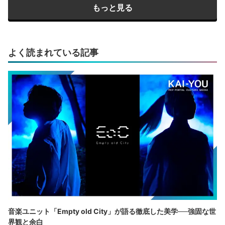
もっと見る
よく読まれている記事
音楽ユニット「Empty old City」が語る徹底した美学──強固な世
界観と余白