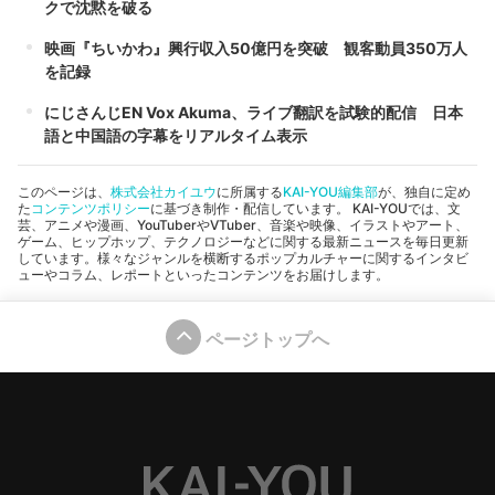
クで沈黙を破る
映画『ちいかわ』興行収入50億円を突破 観客動員350万人
を記録
にじさんじEN Vox Akuma、ライブ翻訳を試験的配信 日本
語と中国語の字幕をリアルタイム表示
このページは、
株式会社カイユウ
に所属する
KAI-YOU編集部
が、独自に定め
た
コンテンツポリシー
に基づき制作・配信しています。 KAI-YOUでは、文
芸、アニメや漫画、YouTuberやVTuber、音楽や映像、イラストやアート、
ゲーム、ヒップホップ、テクノロジーなどに関する最新ニュースを毎日更新
しています。様々なジャンルを横断するポップカルチャーに関するインタビ
ューやコラム、レポートといったコンテンツをお届けします。
ページトップへ