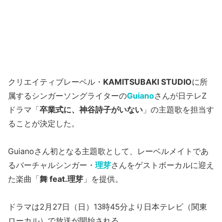
クリエイティブレーベル・
KAMITSUBAKI STUDIO
に所
属するシンガーソングライターの
Guiano
さんが日テレZ
ドラマ「
卒業式に、神谷詩子がいない
」の主題歌を担当す
ることが決定した。
Guianoさん初となる主題歌として、レーベルメイトであ
るバーチャルシンガー・
理芽
さんをゲストボーカルに迎え
た楽曲「
舞 feat.理芽
」を提供。
ドラマは2月27日（日）13時45分より日本テレビ（関東
ローカル）で放送が開始される。