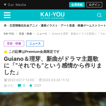
Our Media
会員登録
ログイン
本・文芸
情報化社会
アニメ・漫画
イラスト・アート
音楽・映像
ゲーム
ストリート
KAI-YOU
音楽・映像
ニュース
Guiano＆理芽、新曲がドラマ主題歌に「“そ
音楽・映像
ニュース
この記事はPremium会員限定です
Guiano＆理芽、新曲がドラマ主題歌
に「“それでも“という感情から作りま
した」
2022.02.17 12:00
2023.03.24 11:12
ありた
0
2321