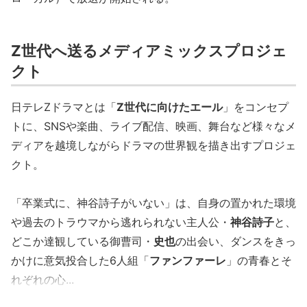
Z世代へ送るメディアミックスプロジェ
クト
日テレZドラマとは「
Z世代に向けたエール
」をコンセプ
トに、SNSや楽曲、ライブ配信、映画、舞台など様々なメ
ディアを越境しながらドラマの世界観を描き出すプロジェ
クト。
「卒業式に、神谷詩子がいない」は、自身の置かれた環境
や過去のトラウマから逃れられない主人公・
神谷詩子
と、
どこか達観している御曹司・
史也
の出会い、ダンスをきっ
かけに意気投合した6人組「
ファンファーレ
」の青春とそ
れぞれの心...