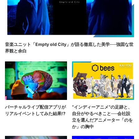
音楽ユニット「Empty old City」が語る徹底した美学──強固な世
界観と余白
バーチャルライブ配信アプリが
“インディーアニメ“の足跡と、
リアルイベントしてみた結果!?
自分がやるべきこと──会社設
立を選んだアニメーター「のを
か」の胸中