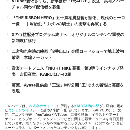
VTuber碧依さくら、新事務所「re;ALIZE」設立 実写／バー
チャル問わず配信者を募集
『THE RIBBON HERO』五十嵐祐貴監督が語る、現代のヒーロ
ー像──手塚治虫『リボンの騎士』の衝撃を再演する
Xの収益配分プログラム終了へ オリジナルコンテンツ重視の
新制度に移行
二宮和也主演の映画『8番出口』金曜ロードショーで地上波初
放送 本編ノーカット
音楽アートフェス「NIGHT HIKE 幕張」第3弾ラインナップ発
表 吉田夜世、KAIRUIほか40組
葛葉、Ayase提供曲「王道」MV公開 “王”ゆえの苦悩と葛藤を
表現
このページは、
株式会社カイユウ
に所属する
KAI-YOU編集部
が、独自に定め
た
コンテンツポリシー
に基づき制作・配信しています。 KAI-YOUでは、文
芸、アニメや漫画、YouTuberやVTuber、音楽や映像、イラストやアート、
ゲーム、ヒップホップ、テクノロジーなどに関する最新ニュースを毎日更新
しています。様々なジャンルを横断するポップカルチャーに関するインタビ
ューやコラム、レポートといったコンテンツをお届けします。