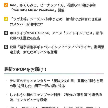
Ado、さくらみこ、ピーナッツくん、花譜ら113組が参加
「YouTube Music Weekend」開催
『ラヴ上等』シーズン2前半まとめ 第1話では顔合わせ直後
のメンバーが喧嘩に⁉︎
ホロライブMori Calliope、アニメ『メイドインアビス』新作
映画の主題歌を担当
映画『超宇宙刑事ギャバン インフィニティ VS ライヤ』期間限
定上映 新たなギャバンも登場
最新のPOPをお届け！
テレ東のモキュメンタリー『魔法少女山田』書籍化 “唄うと死
ぬ歌”を遺した山田正一郎の謎に迫る
しぐれうい初のファンブック刊行 7年分の“事件簿”や歴代衣
装、インタビューを収録