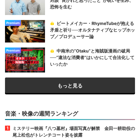
対談 “良かれと思ったこと“が呪いを生み、
恐怖を生む
ビートメイカー・RhymeTubeが抱える
Premium
矛盾と祈り──オルタナティブなヒップホッ
プ／プロデューサー論
中南米の“Otaku”と海賊版漫画の破局
Premium
──“違法な消費者”はいかにして合法化して
いったか
もっと見る
音楽・映像の週間ランキング
ミステリー映画『八つ墓村』場面写真が解禁 金田一耕助役の
尾上松也がトレンチコート姿を披露