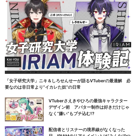
「女子研究大学」ニキ＆しろせんせーが語るVTuberの最適解 必
要なのは非日常より“イカレた奴”の日常
VTuberさえきやひろの最強キャラクター
デザイン術 アバター制作は好きだけじゃ
なく“嫌い”もブチ込む!?
配信者とリスナーの境界線がなくなった
日 IRIAMのリアルイベントは“みんなでつ