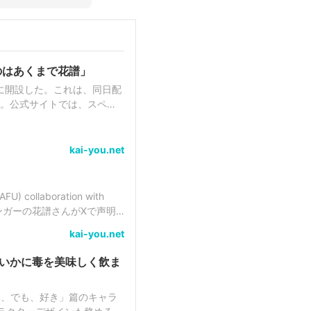
のはあくまで花譜」
に開設した。これは、同日配
の。公式サイトでは、スペシ
AKI STUDIOのプ...
kai-you.net
laboration with
ーチャルシンガーの花譜さんがXで声明
。最新版であ...
kai-you.net
嫌い、でも、好き」篇のキャラ