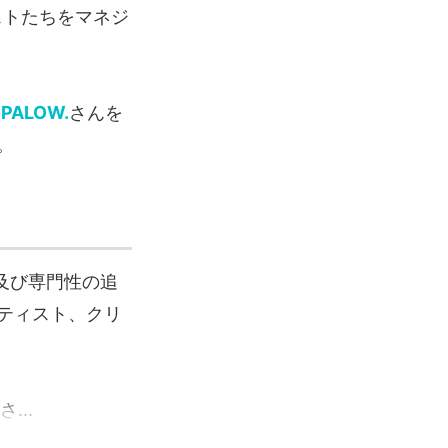
ィストたちをマネジ
の
PALOW.
さんを
。
及び専門性の追
ティスト、クリ
さ...