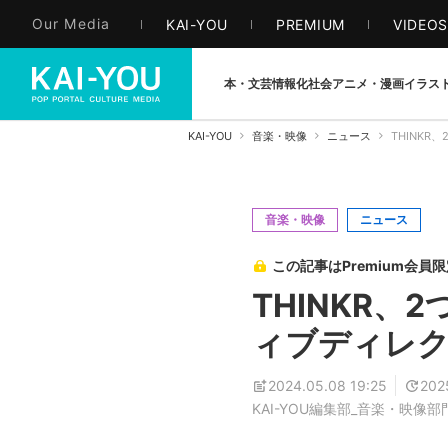
Our Media
KAI-YOU
PREMIUM
VIDEO
本・文芸
情報化社会
アニメ・漫画
イラス
KAI-YOU
音楽・映像
ニュース
THINK
音楽・映像
ニュース
この記事はPremium会員
THINKR、
ィブディレ
2024.05.08 19:25
202
KAI-YOU編集部_音楽・映像部