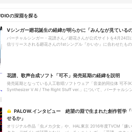
STUDIOの深淵を探る
Vシンガー廻花誕生の経緯が明らかに「みんなが見ている
バーチャルシンガー・花譜さん／廻花さんが公式サイトを4月24日
信リリースされる廻花さんの1stシングル『かいか』に合わせたも
ャルコンテンツの第1弾として、花譜さん／廻花さんが所属するKAMITSUB
花譜、歌声合成ソフト「可不」発売延期の経緯を説明
発売延期となっている人工歌唱ソフトウェア「音楽的同位体 可不(KAFU) col
Synthesizer V AI / The Right Stuff ver.」について、バ
を発表した。「可不」は、花譜さんの歌声をもとにした歌声合成ソフト
PALOW.インタビュー 絶望の淵で生まれた創作哲学「いかに毒を美味しく飲ま
せるか」
オリジナル作品「虫メカ少女」や、HAL東京 2016年度TVCM「