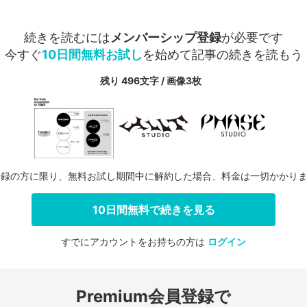
続きを読むには
メンバーシップ登録
が必要です
今すぐ
10日間無料お試し
を始めて記事の続きを読もう
残り 496文字 / 画像3枚
登録の方に限り、無料お試し期間中に解約した場合、料金は一切かかり
10日間無料で続きを見る
すでにアカウントをお持ちの方は
ログイン
会員登録する
Premium会員登録で
ログインする