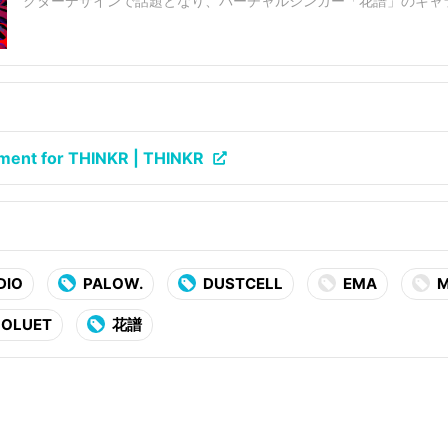
クターデザインで話題となり、バーチャルシンガー「花譜」のキャ
ど、自らの歩みでもって現代のイラストレーター像を拡張し続けるPALOW.。 20
リエイティブスタジオ「SSS by applibot」に参加…
ent for THINKR | THINKR
DIO
PALOW.
DUSTCELL
EMA
M
LOLUET
花譜