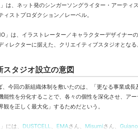
UDIO」は、ネット発のシンガーソングライター・アーテ
ティストプロダクション／レーベル。
TUDIO」は、イラストレーター／キャラクターデザイナー
ディレクターに据えた、クリエイティブスタジオとなる
、新スタジオ設立の意図
よれば、今回の新組織体制を敷いたのは、「更なる事業成長
機能性を分化することで、各々の個性を深化させ、アー
界観を正しく最大化」するためだという。
IO」には、
DUSTCELL
、
EMA
さん、
Misumi
さん、
Guiano