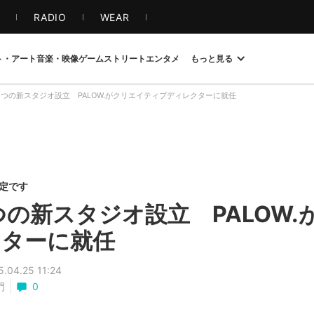
S
RADIO
WEAR
ト・アート
音楽・映像
ゲーム
ストリート
エンタメ
もっと見る
R、2つの新スタジオ設立 PALOW.がクリエイティブディレクターに就任
限定です
2つの新スタジオ設立 PALOW
クターに就任
5.04.25 11:24
門
0