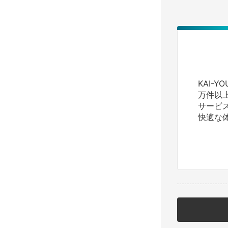
KAI-
万件以
サービ
快適な