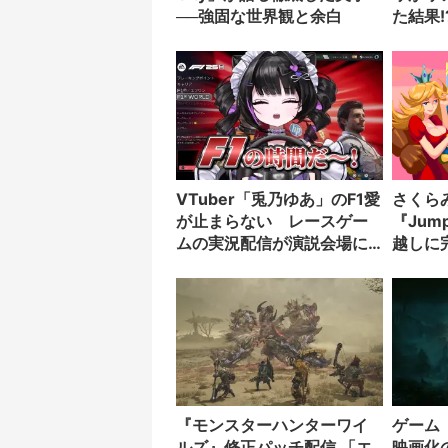
──強固な世界観と余白
た結果!
VTuber「兎乃ゆあ」のF1愛
さくら
が止まらない レースゲー
『Jum
ムの実況配信が演説会場に
越しに
変貌
『モンスターハンターワイ
ゲーム『
ルズ』修正パッチ配信 「エ
映画化