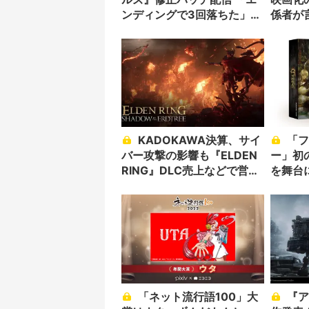
ンディングで3回落ちた」な
係者が
ど不具合報告が多数
KADOKAWA決算、サイ
「ファイナルファンタジ
バー攻撃の影響も『ELDEN
ー」初の
RING』DLC売上などで営業
を舞台
益85%増
「ネット流行語100」大
『アーマード・コア』新