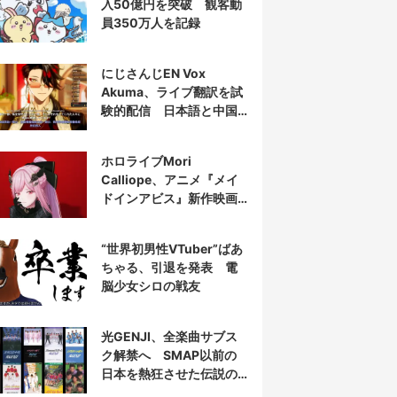
入50億円を突破 観客動
員350万人を記録
にじさんじEN Vox
Akuma、ライブ翻訳を試
験的配信 日本語と中国
語の字幕をリアルタイム
表示
ホロライブMori
Calliope、アニメ『メイ
ドインアビス』新作映画
の主題歌を担当
“世界初男性VTuber”ばあ
ちゃる、引退を発表 電
脳少女シロの戦友
光GENJI、全楽曲サブス
ク解禁へ SMAP以前の
日本を熱狂させた伝説の
アイドル7人組