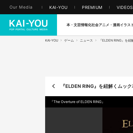
Our Media
KAI-YOU
PREMIUM
VIDEO
本・文芸
情報化社会
アニメ・漫画
イラス
KAI-YOU
ゲーム
ニュース
『ELDEN RING
『ELDEN RING』を紐解くム
『The Overture of ELDEN RING』