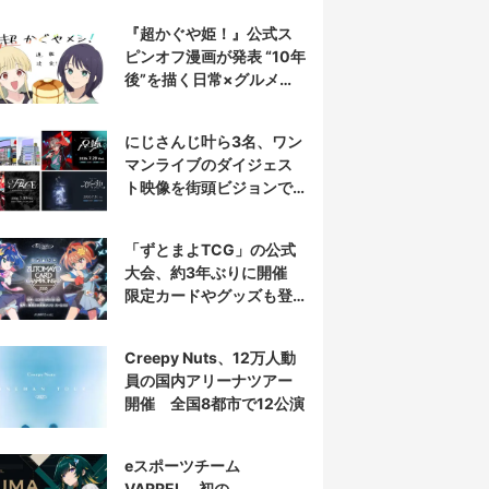
『超かぐや姫！』公式ス
ピンオフ漫画が発表 “10年
後”を描く日常×グルメ作
品
にじさんじ叶ら3名、ワン
マンライブのダイジェス
ト映像を街頭ビジョンで
放映
「ずとまよTCG」の公式
大会、約3年ぶりに開催
限定カードやグッズも登
場
Creepy Nuts、12万人動
員の国内アリーナツアー
開催 全国8都市で12公演
eスポーツチーム
VARREL、初の