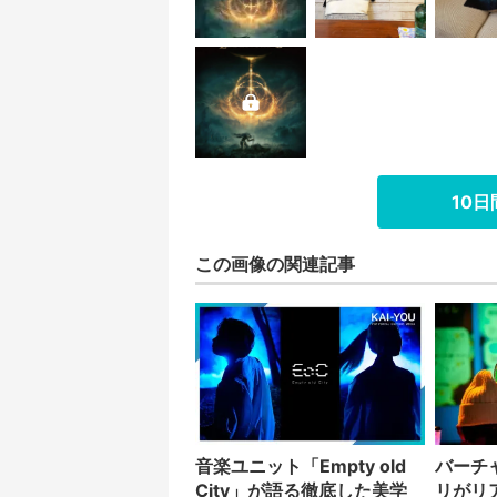
10
この画像の関連記事
音楽ユニット「Empty old
バーチ
City」が語る徹底した美学
リがリ