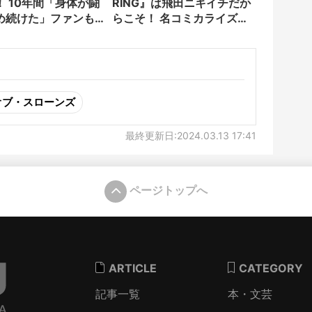
！ 10年間「身体が闘
RING』は飛田ニキイチだか
め続けた」ファンも
らこそ！ 名コミカライズ誕
生の予感
オブ・スローンズ
最終更新日:2024.03.13 17:41
ページトップへ
ARTICLE
CATEGORY
記事一覧
本・文芸