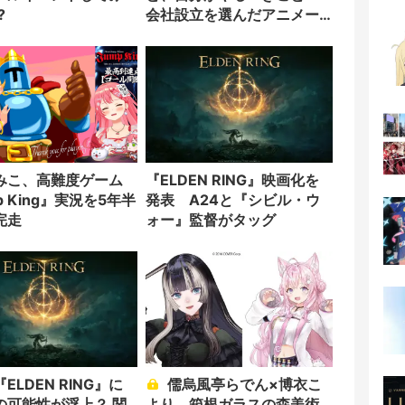
?
会社設立を選んだアニメー
ター「のをか」の胸中
みこ、高難度ゲーム
『ELDEN RING』映画化を
p King』実況を5年半
発表 A24と『シビル・ウ
完走
ォー』監督がタッグ
ELDEN RING』に
儒烏風亭らでん×博衣こ
の可能性が浮上？ 関
より、箱根ガラスの森美術