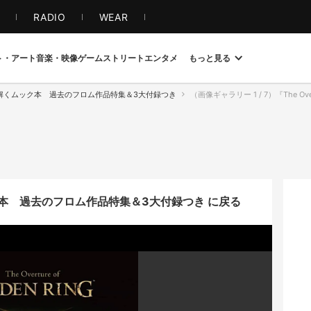
S
RADIO
WEAR
ト・アート
音楽・映像
ゲーム
ストリート
エンタメ
もっと見る
』を紐解くムック本 過去のフロム作品特集＆3大付録つき
（画像ギャラリー 1 / 7）『The Overt
ック本 過去のフロム作品特集＆3大付録つき に戻る