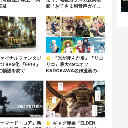
言及
館「お子さま用音声ガイ
ド」に抜擢
『光が死んだ夏』『リコ
TRPG化 『FF14』
リコ』最大49%オフ
に物語を紡ぐ
KADOKAWA名作漫画の
Kindleセール
ギャグ漫画『ELDEN