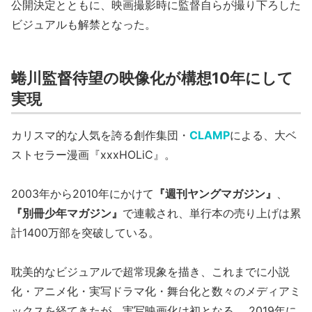
公開決定とともに、映画撮影時に監督自らが撮り下ろした
ビジュアルも解禁となった。
蜷川監督待望の映像化が構想10年にして
実現
カリスマ的な人気を誇る創作集団・
CLAMP
による、大ベ
ストセラー漫画『xxxHOLiC』。
2003年から2010年にかけて
『週刊ヤングマガジン』
、
『別冊少年マガジン』
で連載され、単行本の売り上げは累
計1400万部を突破している。
耽美的なビジュアルで超常現象を描き、これまでに小説
化・アニメ化・実写ドラマ化・舞台化と数々のメディアミ
ックスを経てきたが、実写映画化は初となる。 2019年に