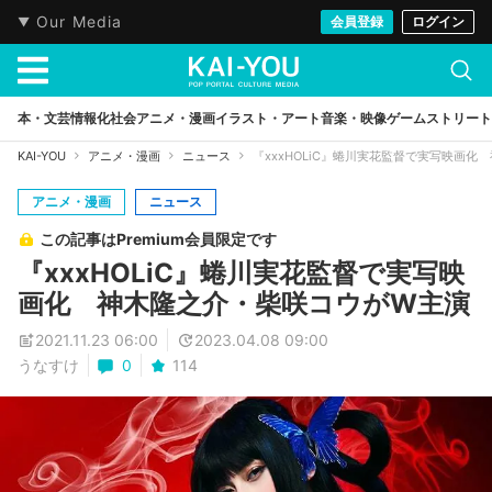
Our Media
会員登録
ログイン
本・文芸
情報化社会
アニメ・漫画
イラスト・アート
音楽・映像
ゲーム
ストリート
KAI-YOU
アニメ・漫画
ニュース
『xxxHOLiC』蜷川実花監督で実写映画
アニメ・漫画
ニュース
この記事はPremium会員限定です
『xxxHOLiC』蜷川実花監督で実写映
画化 神木隆之介・柴咲コウがW主演
2021.11.23 06:00
2023.04.08 09:00
うなすけ
0
114