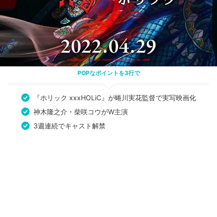
POPなポイントを3行で
『ホリック xxxHOLiC』が蜷川実花監督で実写映画化
神木隆之介・柴咲コウがW主演
3週連続でキャスト解禁