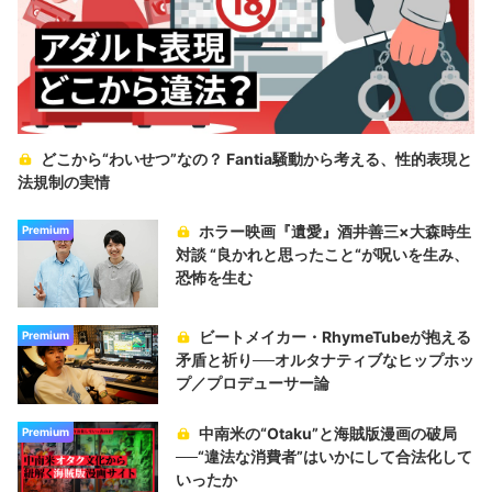
どこから“わいせつ”なの？ Fantia騒動から考える、性的表現と
法規制の実情
ホラー映画『遺愛』酒井善三×大森時生
Premium
対談 “良かれと思ったこと“が呪いを生み、
恐怖を生む
ビートメイカー・RhymeTubeが抱える
Premium
矛盾と祈り──オルタナティブなヒップホッ
プ／プロデューサー論
中南米の“Otaku”と海賊版漫画の破局
Premium
──“違法な消費者”はいかにして合法化して
いったか