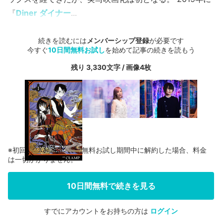
『
Diner ダイナー
...
続きを読むには
メンバーシップ登録
が必要です
今すぐ
10日間無料お試し
を始めて記事の続きを読もう
残り 3,330文字 / 画像4枚
※初回登録の方に限り、無料お試し期間中に解約した場合、料金
は一切かかりません。
10日間無料で続きを見る
すでにアカウントをお持ちの方は
ログイン
会員登録する