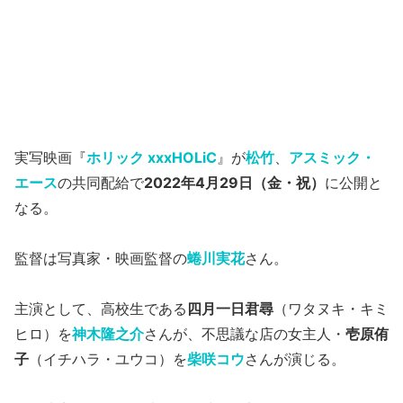
実写映画『
ホリック xxxHOLiC
』が
松竹
、
アスミック・
エース
の共同配給で
2022年4月29日（金・祝）
に公開と
なる。
監督は写真家・映画監督の
蜷川実花
さん。
主演として、高校生である
四月一日君尋
（ワタヌキ・キミ
ヒロ）を
神木隆之介
さんが、不思議な店の女主人・
壱原侑
子
（イチハラ・ユウコ）を
柴咲コウ
さんが演じる。