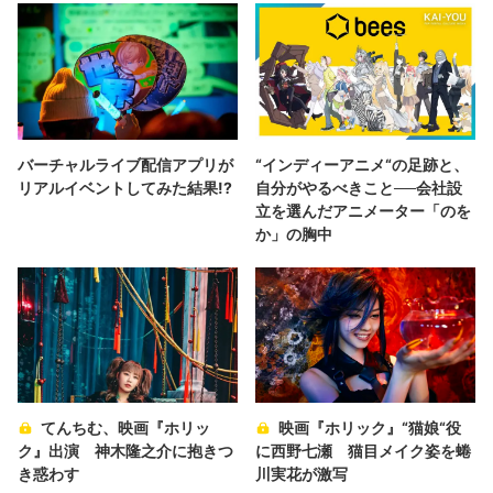
バーチャルライブ配信アプリが
“インディーアニメ“の足跡と、
リアルイベントしてみた結果!?
自分がやるべきこと──会社設
立を選んだアニメーター「のを
か」の胸中
てんちむ、映画『ホリッ
映画『ホリック』“猫娘“役
ク』出演 神木隆之介に抱きつ
に西野七瀬 猫目メイク姿を蜷
き惑わす
川実花が激写