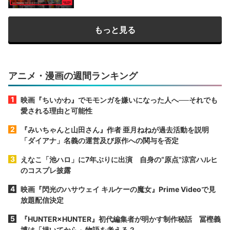
もっと見る
アニメ・漫画の週間ランキング
映画『ちいかわ』でモモンガを嫌いになった人へ──それでも
愛される理由と可能性
『みいちゃんと山田さん』作者 亜月ねねが過去活動を説明
「ダイアナ」名義の運営及び原作への関与を否定
えなこ「池ハロ」に7年ぶりに出演 自身の“原点”涼宮ハルヒ
のコスプレ披露
映画『閃光のハサウェイ キルケーの魔女』Prime Videoで見
放題配信決定
『HUNTER×HUNTER』初代編集者が明かす制作秘話 冨樫義
博は「描いてから」物語を考える？