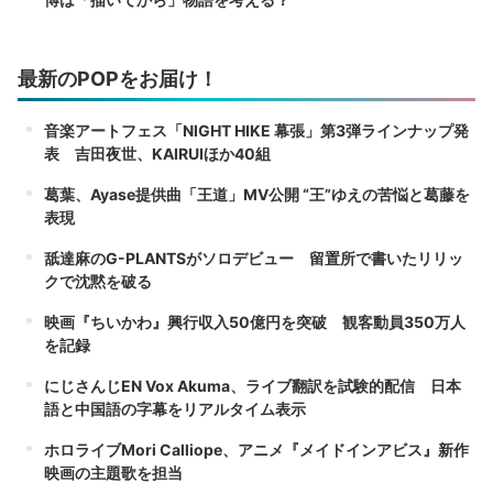
最新のPOPをお届け！
音楽アートフェス「NIGHT HIKE 幕張」第3弾ラインナップ発
表 吉田夜世、KAIRUIほか40組
葛葉、Ayase提供曲「王道」MV公開 “王”ゆえの苦悩と葛藤を
表現
舐達麻のG-PLANTSがソロデビュー 留置所で書いたリリッ
クで沈黙を破る
映画『ちいかわ』興行収入50億円を突破 観客動員350万人
を記録
にじさんじEN Vox Akuma、ライブ翻訳を試験的配信 日本
語と中国語の字幕をリアルタイム表示
ホロライブMori Calliope、アニメ『メイドインアビス』新作
映画の主題歌を担当