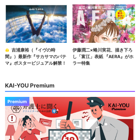
吉浦康裕（『イヴの時
伊藤潤二×蜷川実花、描き下ろ
間』）最新作『サカサマのパテ
し「富江」表紙 『AERA』がホ
マ』ポスタービジュアル解禁！
ラー特集
KAI-YOU Premium
Premium