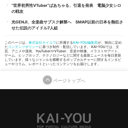
“世界初男性VTuber”ばあちゃる、引退を発表 電脳少女シロ
の戦友
光GENJI、全楽曲サブスク解禁へ SMAP以前の日本を熱狂さ
せた伝説のアイドル7人組
このページは、
株式会社カイユウ
に所属する
KAI-YOU編集部
が、独自に定め
た
コンテンツポリシー
に基づき制作・配信しています。 KAI-YOUでは、文
芸、アニメや漫画、YouTuberやVTuber、音楽や映像、イラストやアート、
ゲーム、ヒップホップ、テクノロジーなどに関する最新ニュースを毎日更新
しています。様々なジャンルを横断するポップカルチャーに関するインタビ
ューやコラム、レポートといったコンテンツをお届けします。
ページトップへ