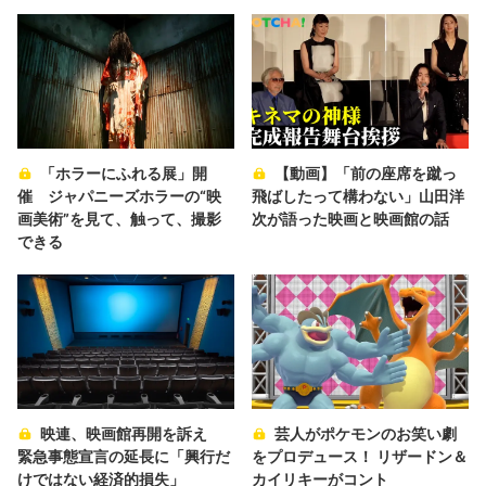
「ホラーにふれる展」開
【動画】「前の座席を蹴っ
催 ジャパニーズホラーの“映
飛ばしたって構わない」山田洋
画美術”を見て、触って、撮影
次が語った映画と映画館の話
できる
映連、映画館再開を訴え
芸人がポケモンのお笑い劇
緊急事態宣言の延長に「興行だ
をプロデュース！ リザードン＆
けではない経済的損失」
カイリキーがコント