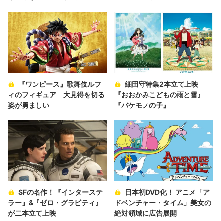
『ワンピース』歌舞伎ルフ
細田守特集2本立て上映
ィのフィギュア 大見得を切る
『おおかみこどもの雨と雪』
姿が勇ましい
『バケモノの子』
SFの名作！『インターステ
日本初DVD化！ アニメ「ア
ラー』&『ゼロ・グラビティ』
ドベンチャー・タイム」美女の
が二本立て上映
絶対領域に広告展開