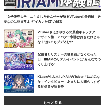
「女子研究大学」ニキ＆しろせんせーが語るVTuberの最適解 必
要なのは非日常より“イカレた奴”の日常
VTuberさえきやひろの最強キャラクター
デザイン術 アバター制作は好きだけじゃ
なく“嫌い”もブチ込む!?
配信者とリスナーの境界線がなくなった
日 IRIAMのリアルイベントは“みんなでつ
くり上げる”
KLabが生み出したAIのVTuber「ゆめみな
な」インタビュー あまりに人間らしすぎ
る配信者が語る夢
もっと見る