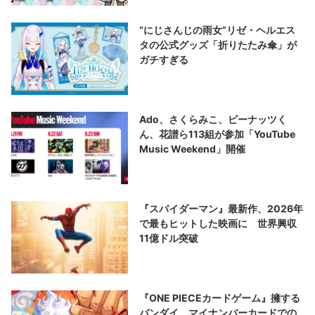
“にじさんじの雨女”リゼ・ヘルエス
タの公式グッズ「折りたたみ傘」が
ガチすぎる
Ado、さくらみこ、ピーナッツく
ん、花譜ら113組が参加「YouTube
Music Weekend」開催
『スパイダーマン』最新作、2026年
で最もヒットした映画に 世界興収
11億ドル突破
『ONE PIECEカードゲーム』擁する
バンダイ、マイナンバーカードでの