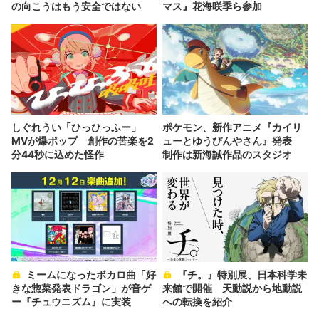
の向こうはもう安全ではない
マス』花海咲季ら参加
しぐれうい「ひっひっふー」
ポケモン、新作アニメ『カイリ
MVが爆ポップ 創作の苦楽を2
ューとゆうびんやさん』発表
分44秒に込めた怪作
制作は新海誠作品のスタジオ
ミームになったボカロ曲「好
『チ。』特別展、日本科学未
きな惣菜発表ドラゴン」が音ゲ
来館で開催 天動説から地動説
ー『チュウニズム』に実装
への転換を紹介