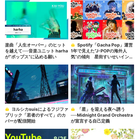
楽曲「人生オーバー」のヒット
Spotify「Gacha Pop」運営
を越えて──音楽ユニット harha
1年で見えた“J-POPの海外人
が“ポップス“に込める願い
気”の傾向 星街すいせいインタ
ビューも掲載
ヨルシカsuisによるフジファ
「星」を迎える夜へ誘う
ブリック「若者のすべて」のカ
──Midnight Grand Orchestra
バーが配信開始
が宣言する自己定義