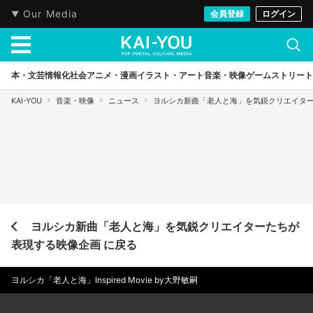
Our Media
会員登録
ログイン
本・文芸
情報化社会
アニメ・漫画
イラスト・アート
音楽・映像
ゲーム
ストリート
KAI-YOU
音楽・映像
ニュース
ヨルシカ新曲「老人と海」を気鋭クリエイタ
ヨルシカ新曲「老人と海」を気鋭クリエイターたちが
表現する映像企画 に戻る
ヨルシカ「老人と海」Inspired Movie by大野敏嗣