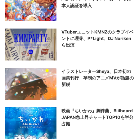
本人認証を導入
VTuberユニットKMNZのクラブイベ
ントに理芽、P*Light、DJ Noriken
ら出演
イラストレーターSheya、日本初の
画集刊行 卒制のアニメMVが話題の
新鋭
映画『ちいかわ』劇伴曲、Biilboard
JAPAN急上昇チャートTOP10を半分
占拠