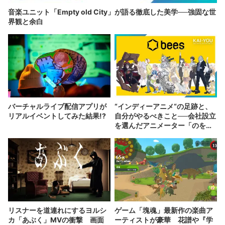
音楽ユニット「Empty old City」が語る徹底した美学──強固な世
界観と余白
バーチャルライブ配信アプリが
“インディーアニメ“の足跡と、
リアルイベントしてみた結果!?
自分がやるべきこと──会社設立
を選んだアニメーター「のを
か」の胸中
リスナーを道連れにするヨルシ
ゲーム「塊魂」最新作の楽曲ア
カ「あぶく」MVの衝撃 画面
ーティストが豪華 花譜や『学