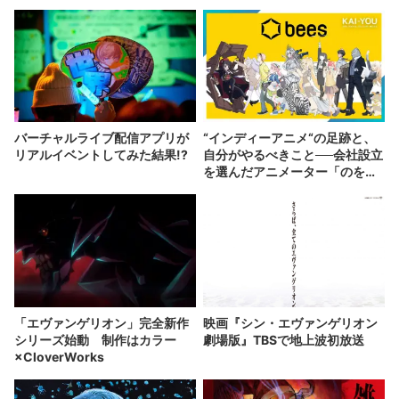
バーチャルライブ配信アプリが
“インディーアニメ“の足跡と、
リアルイベントしてみた結果!?
自分がやるべきこと──会社設立
を選んだアニメーター「のを
か」の胸中
「エヴァンゲリオン」完全新作
映画『シン・エヴァンゲリオン
シリーズ始動 制作はカラー
劇場版』TBSで地上波初放送
×CloverWorks