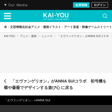
Our Media
会員登録
ログイン
本・文芸
情報化社会
アニメ・漫画
イラスト・アート
音楽・映像
ゲーム
ストリート
KAI-YOU
アニメ・漫画
ニュース
「エヴァンゲリオン」がANNA SUIコラ
「エヴァンゲリオン」がANNA SUIコラボ 初号機を
蝶や薔薇でデザインする遊び心 に戻る
「エヴァンゲリオン」×ANNA SUI