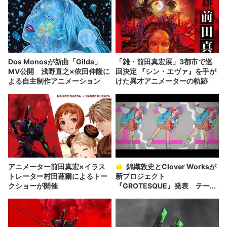
Dos Monosが新曲「Gilda」
「雑・前田真宏展」3都市で巡
MV公開 浅野直之×依田伸隆に
回決定 『シン・エヴァ』を手が
よる自主制作アニメーション
けた異才アニメーターの軌跡
アニメーター前田真宏×イラス
錦織敦史とClover Worksが
トレーター村田蓮爾によるトー
新プロジェクト
クショーが開催
『GROTESQUE』発表 テーマ
は異星人／ギャル／ヴァンパイ
ア!?