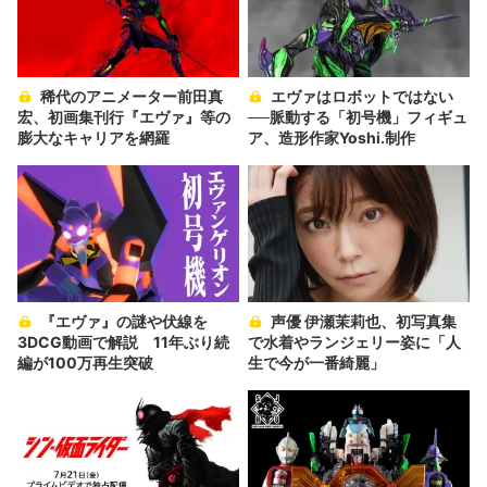
稀代のアニメーター前田真
エヴァはロボットではない
宏、初画集刊行『エヴァ』等の
──脈動する「初号機」フィギュ
膨大なキャリアを網羅
ア、造形作家Yoshi.制作
『エヴァ』の謎や伏線を
声優 伊瀬茉莉也、初写真集
3DCG動画で解説 11年ぶり続
で水着やランジェリー姿に「人
編が100万再生突破
生で今が一番綺麗」