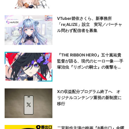
VTuber碧依さくら、新事務所
「re;ALIZE」設立 実写／バーチャ
ル問わず配信者を募集
『THE RIBBON HERO』五十嵐祐貴
監督が語る、現代のヒーロー像──手
塚治虫『リボンの騎士』の衝撃を再
演する
Xの収益配分プログラム終了へ オ
リジナルコンテンツ重視の新制度に
移行
二宮和也主演の映画『8番出口』金曜