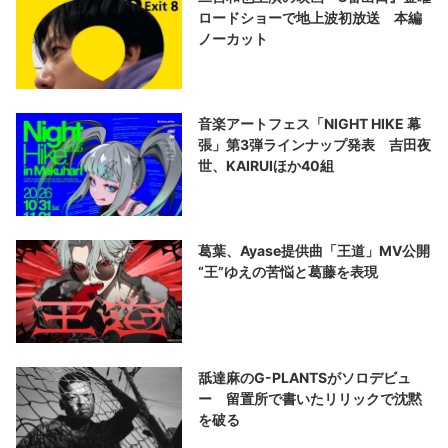
ロードショーで地上波初放送 本編
ノーカット
音楽アートフェス「NIGHT HIKE 幕
張」第3弾ラインナップ発表 吉田夜
世、KAIRUIほか40組
葛葉、Ayase提供曲「王道」MV公開
“王”ゆえの苦悩と葛藤を表現
舐達麻のG-PLANTSがソロデビュ
ー 留置所で書いたリリックで沈黙
を破る