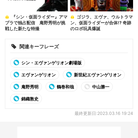
『シン・仮面ライダー』アマ
ゴジラ、エヴァ、ウルトラマ
プラで独占配信 庵野秀明が挑
ン、仮面ライダーが合体!? 奇跡
戦した新たな特撮
のロボ玩具爆誕
関連キーフレーズ
シン・エヴァンゲリオン劇場版
エヴァンゲリオン
新世紀エヴァンゲリオン
庵野秀明
鶴巻和哉
中山勝一
錦織敦史
最終更新日:2023.03.16 19:24