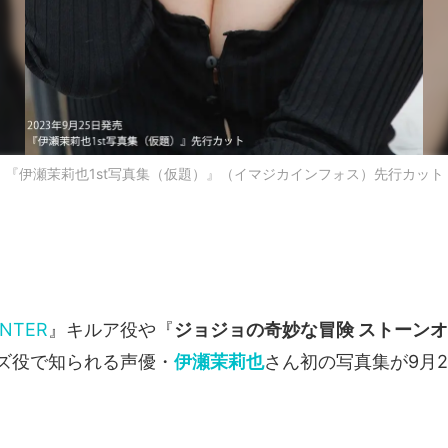
『伊瀬茉莉也1st写真集（仮題）』（イマジカインフォス）先行カット
NTER
』キルア役や『
ジョジョの奇妙な冒険 ストーン
ズ役で知られる声優・
伊瀬茉莉也
さん初の写真集が9月