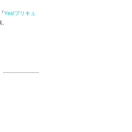
『
Yes!プリキュ
演。