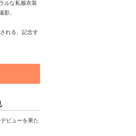
ラルな私服衣装
撮影。
録される、記念す
也
優デビューを果た