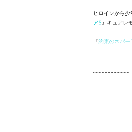
ヒロインから少
ア5
』キュアレ
『
約束のネバー