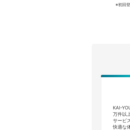
※初回
KAI-
万件以
サービ
快適な