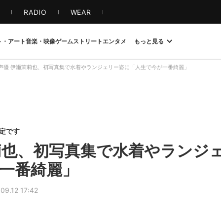
S
RADIO
WEAR
ト・アート
音楽・映像
ゲーム
ストリート
エンタメ
もっと見る
声優 伊瀬茉莉也、初写真集で水着やランジェリー姿に「人生で今が一番綺麗」
限定です
莉也、初写真集で水着やランジ
一番綺麗」
09.12 17:42