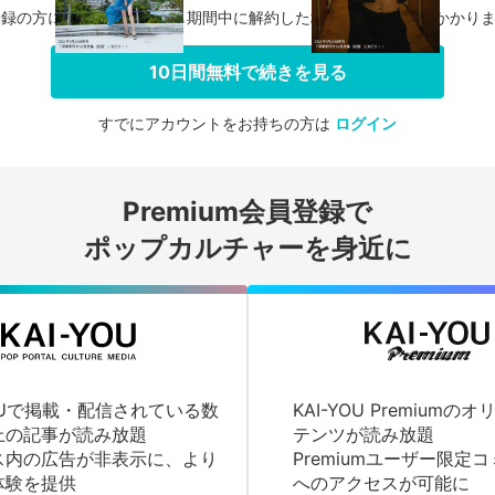
登録の方に限り、無料お試し期間中に解約した場合、料金は一切かかり
10日間無料で続きを見る
すでにアカウントをお持ちの方は
ログイン
会員登録する
Premium会員登録で
ログインする
ポップカルチャーを身近に
YOUで掲載・配信されている数
KAI-YOU Premium
上の記事が読み放題
テンツが読み放題
ス内の広告が非表示に、より
Premiumユーザー限定
体験を提供
へのアクセスが可能に