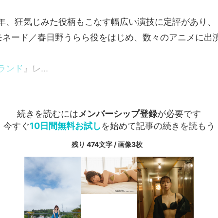
年、狂気じみた役柄もこなす幅広い演技に定評があり、
モネード／春日野うらら役をはじめ、数々のアニメに出
ランド
』レ...
続きを読むには
メンバーシップ登録
が必要です
今すぐ
10日間無料お試し
を始めて記事の続きを読もう
残り 474文字 / 画像3枚