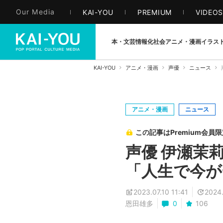
Our Media
KAI-YOU
PREMIUM
VIDEO
本・文芸
情報化社会
アニメ・漫画
イラス
KAI-YOU
アニメ・漫画
声優
ニュース
アニメ・漫画
ニュース
この記事はPremium会員
声優 伊瀬茉
「人生で今が
2023.07.10 11:41
2024.
恩田雄多
0
106