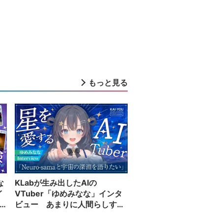
もっと見る
な
KLabが生み出したAIの
イ
VTuber「ゆめみなな」インタ
ビュー あまりに人間らしすぎ
る配信者が語る夢