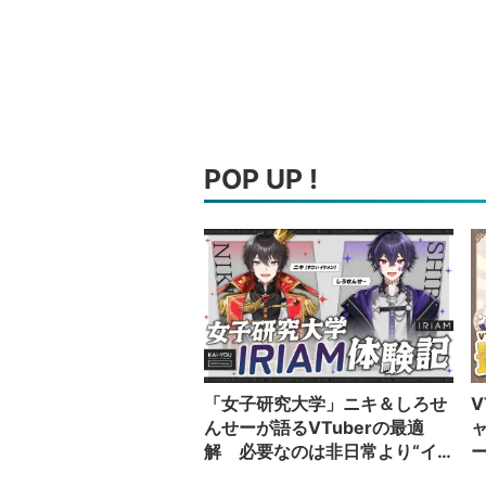
POP UP !
「女子研究大学」ニキ＆しろせ
V
んせーが語るVTuberの最適
解 必要なのは非日常より“イ
カレた奴”の日常
い