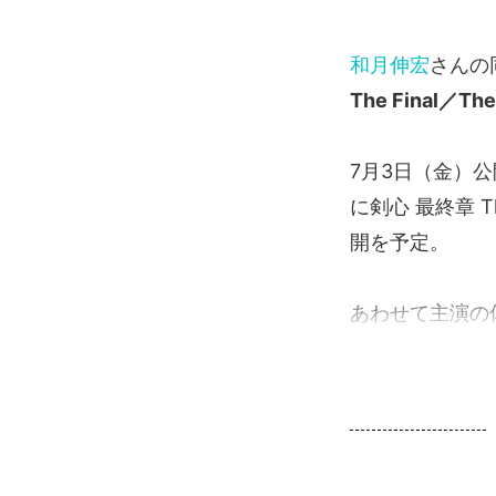
和月伸宏
さんの
The Final／The
7月3日（金）公
に剣心 最終章 T
開を予定。
あわせて主演の