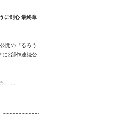
うに剣心 最終章
金）公開の『るろう
ークに2部作連続公
 ...