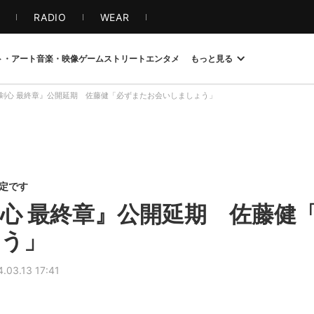
S
RADIO
WEAR
ト・アート
音楽・映像
ゲーム
ストリート
エンタメ
もっと見る
剣心 最終章』公開延期 佐藤健「必ずまたお会いしましょう」
限定です
心 最終章』公開延期 佐藤健
ょう」
.03.13 17:41