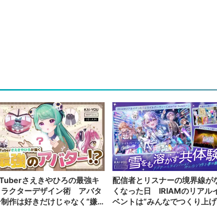
Tuberさえきやひろの最強キ
配信者とリスナーの境界線が
ャラクターデザイン術 アバタ
くなった日 IRIAMのリアル
ー制作は好きだけじゃなく“嫌
ベントは“みんなでつくり上げ
”もブチ込む!?
る”