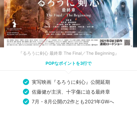
『るろうに剣心 最終章 The Final／The Beginning』
POPなポイントを3行で
実写映画『るろうに剣心』公開延期
佐藤健が主演、十字傷に迫る最終章
7月・8月公開の2作とも2021年GWへ