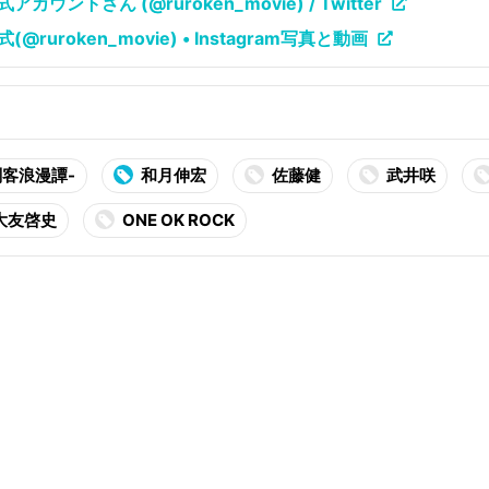
ントさん (@ruroken_movie) / Twitter
uroken_movie) • Instagram写真と動画
剣客浪漫譚-
和月伸宏
佐藤健
武井咲
大友啓史
ONE OK ROCK