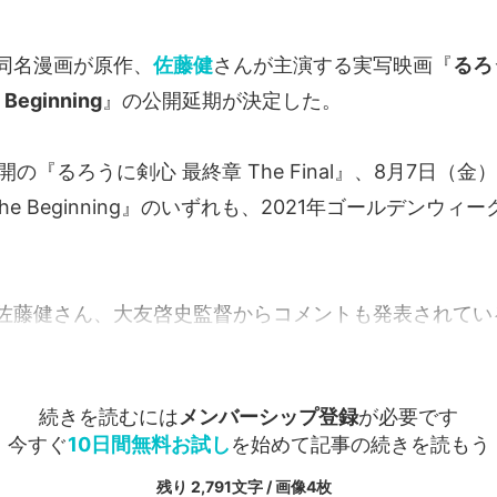
同名漫画が原作、
佐藤健
さんが主演する実写映画『
るろ
 Beginning
』の公開延期が決定した。
開の『るろうに剣心 最終章 The Final』、8月7日（
he Beginning』のいずれも、2021年ゴールデンウィ
佐藤健さん、大友啓史監督からコメントも発表されている。
続きを読むには
メンバーシップ登録
が必要です
今すぐ
10日間無料お試し
を始めて記事の続きを読もう
残り 2,791文字 / 画像4枚