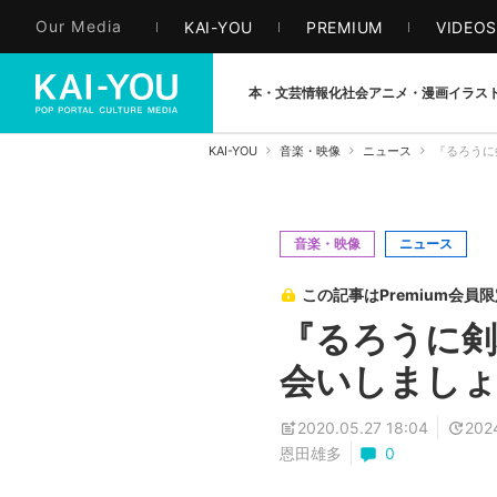
Our Media
KAI-YOU
PREMIUM
VIDEO
本・文芸
情報化社会
アニメ・漫画
イラス
KAI-YOU
音楽・映像
ニュース
『るろうに
音楽・映像
ニュース
この記事はPremium会員
『るろうに剣
会いしまし
2020.05.27 18:04
2024
恩田雄多
0