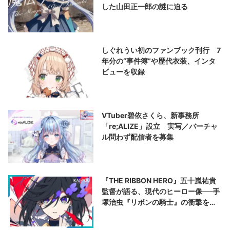
した山田正一郎の謎に迫る
しぐれうい初のファンブック刊行 7
年分の“事件簿”や歴代衣装、インタ
ビューを収録
VTuber碧依さくら、新事務所
「re;ALIZE」設立 実写／バーチャ
ル問わず配信者を募集
『THE RIBBON HERO』五十嵐祐貴
監督が語る、現代のヒーロー像──手
塚治虫『リボンの騎士』の衝撃を再
演する