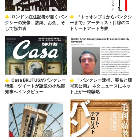
ロンドン在住記者が書くバン
『トゥオンブリからバンクシ
クシーの実像 故郷、お金、そ
ーまで』アーティスト目線のス
して協力者
トリートアート考察
Casa BRUTUSがバンクシー
「バンクシー逮捕、実名と顔
特集 ツイートが話題の小池都
写真公開」 ネタニュースにネッ
知事へインタビュー
ト上が一時騒然