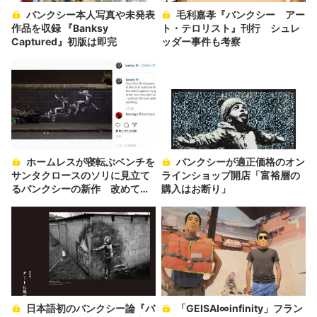
バンクシー本人写真や未発表
毛利嘉孝『バンクシー アー
作品を収録 『Banksy
ト・テロリスト』刊行 シュレ
Captured』初版は即完
ッダー事件も考察
ホームレスが寝転ぶベンチを
バンクシーが適正価格のオン
サンタクロースのソリに見立て
ラインショップ開店「富裕層の
るバンクシーの新作 改めてク
購入はお断り」
リスマス・スピリットとはなん
ぞやということを考えさせられ
る
日本語初のバンクシー論『バ
「GEISAI∞infinity」フラン