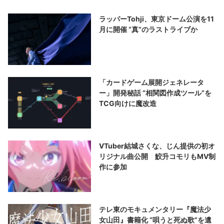
ラッパーTohji、東京ドーム公演を11
月に開催 “真”のラストライブか
「カードゲーム展開ジェネレータ
ー」開発秘話 “相関図作成ツール”を
TCG向けに魔改造
VTuber結城さくな、じん提供の初オ
リジナル曲公開 鮫升コモリもMV制
作に参加
テレ東のモキュメンタリー『魔法少
女山田』書籍化 “唄うと死ぬ歌”を遺