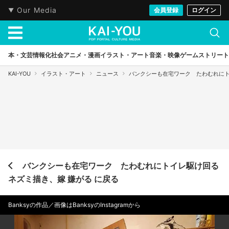
Our Media
会員登録
ログイン
本・文芸
情報化社会
アニメ・漫画
イラスト・アート
音楽・映像
ゲーム
ストリート
KAI-YOU
イラスト・アート
ニュース
バンクシーも在宅ワーク たわむれにト
バンクシーも在宅ワーク たわむれにトイレ駆け回る
ネズミ描き、嫁 嫌がる に戻る
Banksyの作品／画像はBanksyのInstagramから