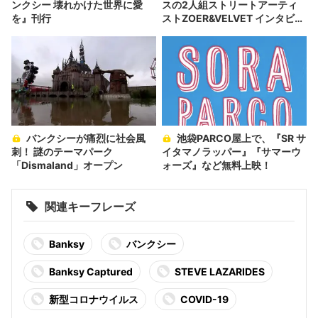
ンクシー 壊れかけた世界に愛
スの2人組ストリートアーティ
を』刊行
ストZOER&VELVET インタビュ
ー
バンクシーが痛烈に社会風
池袋PARCO屋上で、『SR サ
刺！ 謎のテーマパーク
イタマノラッパー』『サマーウ
「Dismaland」オープン
ォーズ』など無料上映！
関連キーフレーズ
Banksy
バンクシー
Banksy Captured
STEVE LAZARIDES
新型コロナウイルス
COVID-19