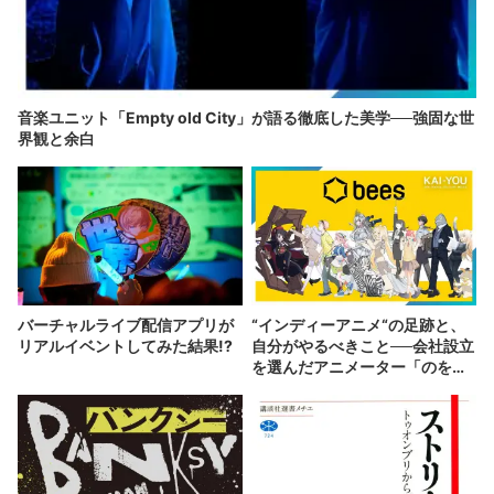
音楽ユニット「Empty old City」が語る徹底した美学──強固な世
界観と余白
バーチャルライブ配信アプリが
“インディーアニメ“の足跡と、
リアルイベントしてみた結果!?
自分がやるべきこと──会社設立
を選んだアニメーター「のを
か」の胸中