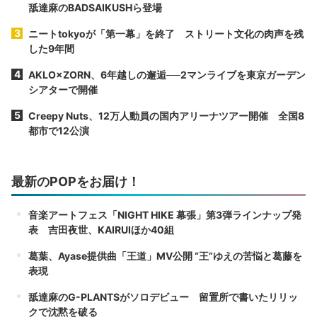
舐達麻のBADSAIKUSHら登場
ニートtokyoが「第一幕」を終了 ストリート文化の肉声を残
した9年間
AKLO×ZORN、6年越しの邂逅──2マンライブを東京ガーデン
シアターで開催
Creepy Nuts、12万人動員の国内アリーナツアー開催 全国8
都市で12公演
最新のPOPをお届け！
音楽アートフェス「NIGHT HIKE 幕張」第3弾ラインナップ発
表 吉田夜世、KAIRUIほか40組
葛葉、Ayase提供曲「王道」MV公開 “王”ゆえの苦悩と葛藤を
表現
舐達麻のG-PLANTSがソロデビュー 留置所で書いたリリッ
クで沈黙を破る