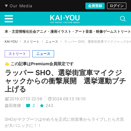
Our Media
会員登録
ログイン
本・文芸
情報化社会
アニメ・漫画
イラスト・アート
音楽・映像
ゲーム
ストリート
KAI-YOU
ストリート
ニュース
ラッパー SHO、選挙街宣車マイクジャック
ストリート
ニュース
この記事はPremium会員限定です
ラッパー SHO、選挙街宣車マイクジ
ャックからの衝撃展開 選挙運動ブチ
上げる
2019.07.10 22:56
2024.09.13 18:10
森田将輝
2
243
SHOがヤクブーツはやめろを正式に街宣車からライブしたら大宮
が大パニックに！！