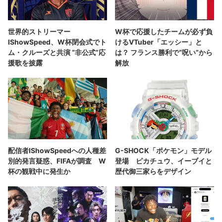
世界的ストリーマー
W杯で応援したチームが必ず負
IShowSpeed、W杯閉会式でト
けるVTuber「エッシー」と
ム・クルーズと共演 “非公式”応
は？ フランス勝利で“呪い”から
援歌を披露
解放
配信者IShowSpeedへの人種差
G-SHOCK「ポケモン」モデル
別的発言疑惑、FIFAが調査 W
登場 ピカチュウ、イーブイと
杯の観戦中に発生か
歴代御三家らをデザイン