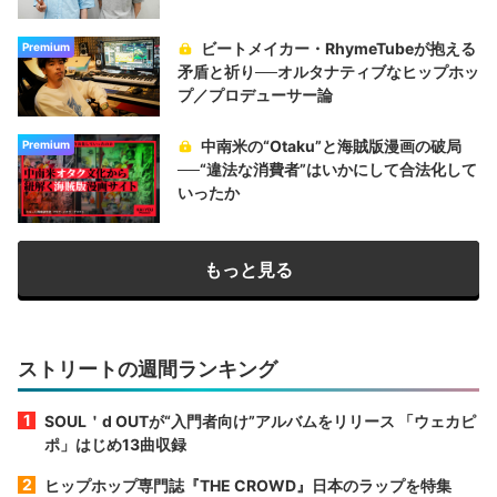
ビートメイカー・RhymeTubeが抱える
Premium
矛盾と祈り──オルタナティブなヒップホッ
プ／プロデューサー論
中南米の“Otaku”と海賊版漫画の破局
Premium
──“違法な消費者”はいかにして合法化して
いったか
もっと見る
ストリートの週間ランキング
SOUL＇d OUTが“入門者向け”アルバムをリリース 「ウェカピ
ポ」はじめ13曲収録
ヒップホップ専門誌『THE CROWD』日本のラップを特集