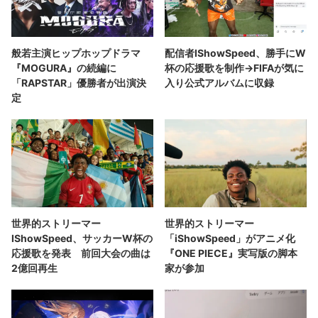
般若主演ヒップホップドラマ
配信者IShowSpeed、勝手にW
『MOGURA』の続編に
杯の応援歌を制作→FIFAが気に
「RAPSTAR」優勝者が出演決
入り公式アルバムに収録
定
世界的ストリーマー
世界的ストリーマー
IShowSpeed、サッカーW杯の
「iShowSpeed」がアニメ化
応援歌を発表 前回大会の曲は
『ONE PIECE』実写版の脚本
2億回再生
家が参加