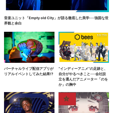
音楽ユニット「Empty old City」が語る徹底した美学──強固な世
界観と余白
バーチャルライブ配信アプリが
“インディーアニメ“の足跡と、
リアルイベントしてみた結果!?
自分がやるべきこと──会社設
立を選んだアニメーター「のを
か」の胸中