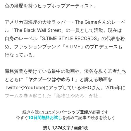
色の経歴を持つヒップホップアーティスト。
アメリカ西海岸の大物ラッパー・The Gameさんのレーベ
ル「The Black Wall Street」の一員として活動。現在は
自身のレーベル「S.TIME STYLE RECORDS」の代表を務
め、ファッションブランド「S.TIME」のプロデュースも
行なっている。
職務質問を受けている最中の動画や、渋谷を歩く若者たち
とともに「
ヤクブーツはやめろ！
」と訴える動画を
TwitterやYouTubeにアップしているSHOさん。2015年に
ブームを巻き起こした「薬物はやめろ」が社...
続きを読むには
メンバーシップ登録
が必要です
今すぐ
10日間無料お試し
を始めて記事の続きを読もう
残り 1,374文字 / 画像1枚