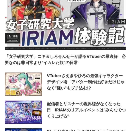
「女子研究大学」ニキ＆しろせんせーが語るVTuberの最適解 必
要なのは非日常より“イカレた奴”の日常
VTuberさえきやひろの最強キャラクター
デザイン術 アバター制作は好きだけじゃ
なく“嫌い”もブチ込む!?
配信者とリスナーの境界線がなくなった
日 IRIAMのリアルイベントは“みんなでつ
くり上げる”