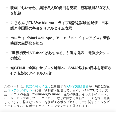
映画『ちいかわ』興行収入50億円を突破 観客動員350万人
を記録
にじさんじEN Vox Akuma、ライブ翻訳を試験的配信 日本
語と中国語の字幕をリアルタイム表示
ホロライブMori Calliope、アニメ『メイドインアビス』新作
映画の主題歌を担当
“世界初男性VTuber”ばあちゃる、引退を発表 電脳少女シロ
の戦友
光GENJI、全楽曲サブスク解禁へ SMAP以前の日本を熱狂さ
せた伝説のアイドル7人組
このページは、
株式会社カイユウ
に所属する
KAI-YOU編集部
が、独自に定め
た
コンテンツポリシー
に基づき制作・配信しています。 KAI-YOUでは、文
芸、アニメや漫画、YouTuberやVTuber、音楽や映像、イラストやアート、
ゲーム、ヒップホップ、テクノロジーなどに関する最新ニュースを毎日更新
しています。様々なジャンルを横断するポップカルチャーに関するインタビ
ューやコラム、レポートといったコンテンツをお届けします。