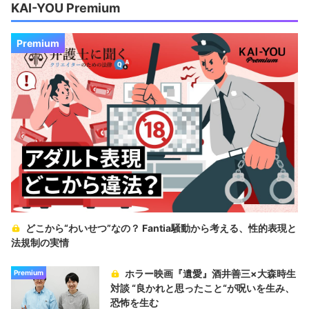
KAI-YOU Premium
Premium
どこから“わいせつ”なの？ Fantia騒動から考える、性的表現と
法規制の実情
ホラー映画『遺愛』酒井善三×大森時生
Premium
対談 “良かれと思ったこと“が呪いを生み、
恐怖を生む