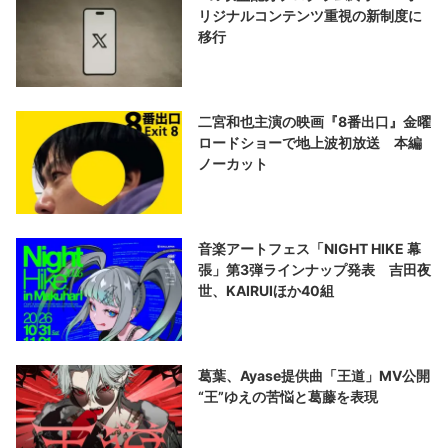
リジナルコンテンツ重視の新制度に
移行
二宮和也主演の映画『8番出口』金曜
ロードショーで地上波初放送 本編
ノーカット
音楽アートフェス「NIGHT HIKE 幕
張」第3弾ラインナップ発表 吉田夜
世、KAIRUIほか40組
葛葉、Ayase提供曲「王道」MV公開
“王”ゆえの苦悩と葛藤を表現