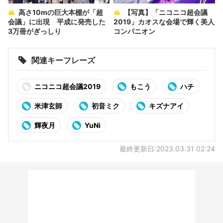
高さ10mの巨大本棚が「超
【写真】「ニコニコ超会議
会議」に出現 平成に発売した
2019」カオスな会場で輝く美人
3万冊がぎっしり
コンパニオン
関連キーフレーズ
ニコニコ超会議2019
もこう
ハチ
米津玄師
初音ミク
キズナアイ
輝夜月
YuNi
最終更新日:2023.03.31 02:24