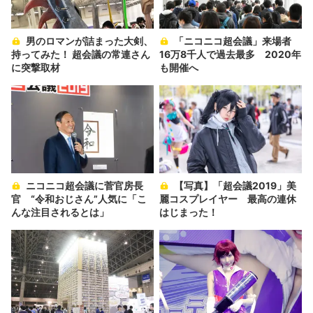
男のロマンが詰まった大剣、
「ニコニコ超会議」来場者
持ってみた！ 超会議の常連さん
16万8千人で過去最多 2020年
に突撃取材
も開催へ
ニコニコ超会議に菅官房長
【写真】「超会議2019」美
官 “令和おじさん”人気に「こ
麗コスプレイヤー 最高の連休
んな注目されるとは」
はじまった！