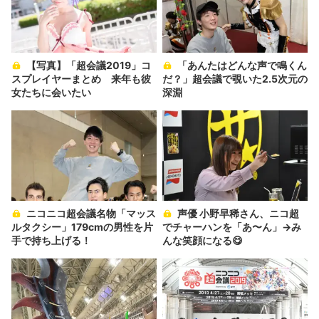
【写真】「超会議2019」コ
「あんたはどんな声で鳴くん
スプレイヤーまとめ 来年も彼
だ？」超会議で覗いた2.5次元の
女たちに会いたい
深淵
ニコニコ超会議名物「マッス
声優 小野早稀さん、ニコ超
ルタクシー」179cmの男性を片
でチャーハンを「あ〜ん」→み
手で持ち上げる！
んな笑顔になる😋