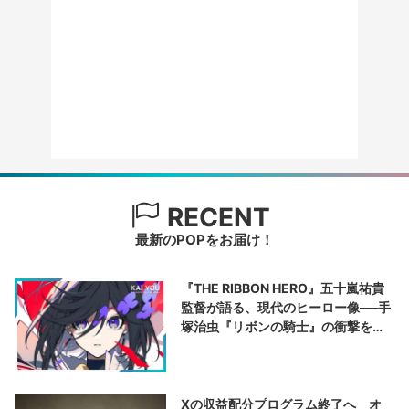
RECENT
最新のPOPをお届け！
『THE RIBBON HERO』五十嵐祐貴
監督が語る、現代のヒーロー像──手
塚治虫『リボンの騎士』の衝撃を再
演する
Xの収益配分プログラム終了へ オ