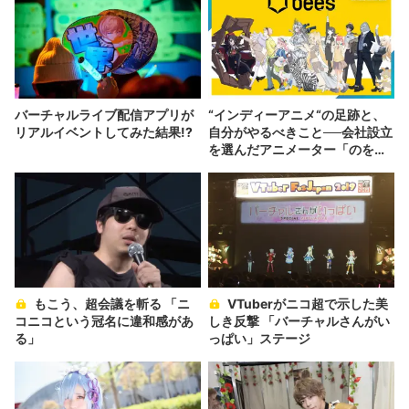
バーチャルライブ配信アプリが
“インディーアニメ“の足跡と、
リアルイベントしてみた結果!?
自分がやるべきこと──会社設立
を選んだアニメーター「のを
か」の胸中
もこう、超会議を斬る 「ニ
VTuberがニコ超で示した美
コニコという冠名に違和感があ
しき反撃 「バーチャルさんがい
る」
っぱい」ステージ