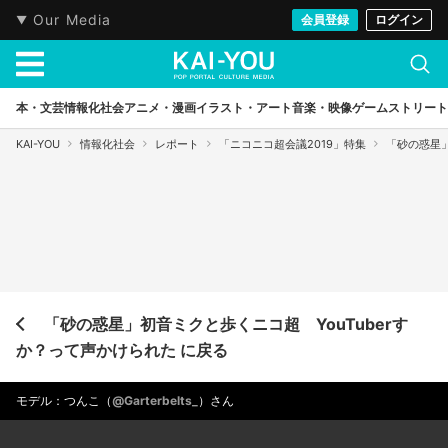
Our Media
会員登録
ログイン
本・文芸
情報化社会
アニメ・漫画
イラスト・アート
音楽・映像
ゲーム
ストリート
KAI-YOU
情報化社会
レポート
「ニコニコ超会議2019」特集
「砂の惑星」
「砂の惑星」初音ミクと歩くニコ超 YouTuberす
か？って声かけられた に戻る
モデル：つんこ（
@Garterbelts_
）さん