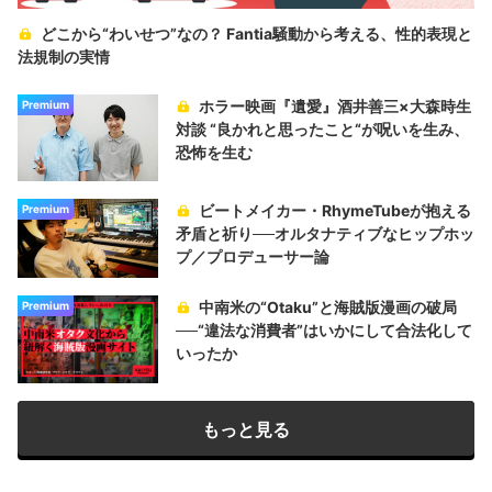
どこから“わいせつ”なの？ Fantia騒動から考える、性的表現と
法規制の実情
ホラー映画『遺愛』酒井善三×大森時生
Premium
対談 “良かれと思ったこと“が呪いを生み、
恐怖を生む
ビートメイカー・RhymeTubeが抱える
Premium
矛盾と祈り──オルタナティブなヒップホッ
プ／プロデューサー論
中南米の“Otaku”と海賊版漫画の破局
Premium
──“違法な消費者”はいかにして合法化して
いったか
もっと見る