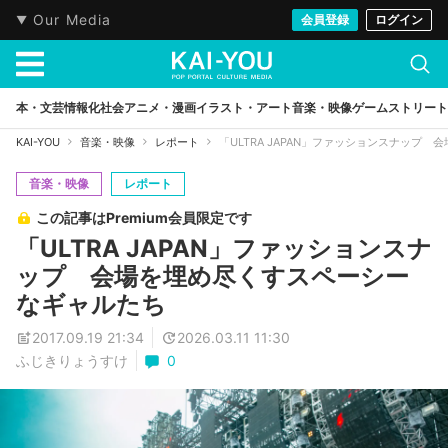
Our Media
会員登録
ログイン
本・文芸
情報化社会
アニメ・漫画
イラスト・アート
音楽・映像
ゲーム
ストリート
KAI-YOU
音楽・映像
レポート
「ULTRA JAPAN」ファッションスナップ
音楽・映像
レポート
この記事はPremium会員限定です
「ULTRA JAPAN」ファッションスナ
ップ 会場を埋め尽くすスペーシー
なギャルたち
2017.09.19 21:34
2026.03.11 11:30
ふじきりょうすけ
0