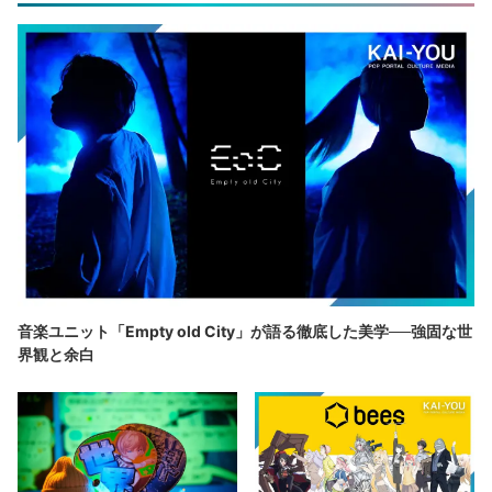
音楽ユニット「Empty old City」が語る徹底した美学──強固な世
界観と余白