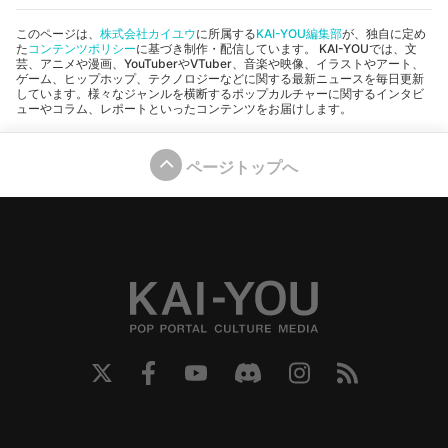
このページは、
株式会社カイユウ
に所属する
KAI-YOU編集部
が、独自に定め
た
コンテンツポリシー
に基づき制作・配信しています。 KAI-YOUでは、文
芸、アニメや漫画、YouTuberやVTuber、音楽や映像、イラストやアート、
ゲーム、ヒップホップ、テクノロジーなどに関する最新ニュースを毎日更新
しています。様々なジャンルを横断するポップカルチャーに関するインタビ
ューやコラム、レポートといったコンテンツをお届けします。
ページトップへ