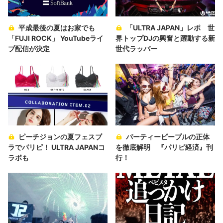
平成最後の夏はお家でも
「ULTRA JAPAN」レポ 世
「FUJI ROCK」 YouTubeライ
界トップDJの興奮と躍動する新
ブ配信が決定
世代ラッパー
ピーチジョンの夏フェスブ
パーティーピープルの正体
ラでパリピ！ ULTRA JAPANコ
を徹底解明 『パリピ経済』刊
ラボも
行！