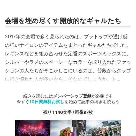
会場を埋め尽くす開放的なギャルたち
2017年の会場で多く見られたのは、ブラトップや透け感
の強いナイロンのアイテムをまとったギャルたちでした。
レギンスなどを組み合わせた定番のスポーツミックスに、
シルバーやラメのスペーシーなカラーを取り入れたファッ
ションの人たちがそこかしこにいるのは、普段からクラブ
に行き慣れた人が多いからこそなのでしょうか。ト...
続きを読むには
メンバーシップ登録
が必要です
今すぐ
10日間無料お試し
を始めて記事の続きを読もう
残り 1,140文字 / 画像97枚