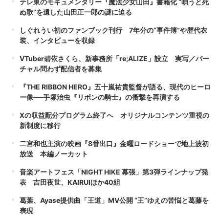
テレ東のモキュメンタリー『魔法少女山田』書籍化 “唄うと死
ぬ歌”を遺した山田正一郎の謎に迫る
しぐれうい初のファンブック刊行 7年分の“事件簿”や歴代衣
装、インタビューを収録
VTuber碧依さくら、新事務所「re;ALIZE」設立 実写／バー
チャル問わず配信者を募集
『THE RIBBON HERO』五十嵐祐貴監督が語る、現代のヒーロ
ー像──手塚治虫『リボンの騎士』の衝撃を再演する
Xの収益配分プログラム終了へ オリジナルコンテンツ重視の
新制度に移行
二宮和也主演の映画『8番出口』金曜ロードショーで地上波初
放送 本編ノーカット
音楽アートフェス「NIGHT HIKE 幕張」第3弾ラインナップ発
表 吉田夜世、KAIRUIほか40組
葛葉、Ayase提供曲「王道」MV公開 “王”ゆえの苦悩と葛藤を
表現