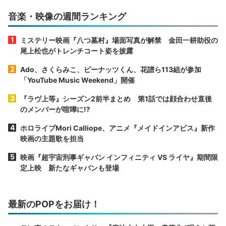
音楽・映像の週間ランキング
ミステリー映画『八つ墓村』場面写真が解禁 金田一耕助役の
尾上松也がトレンチコート姿を披露
Ado、さくらみこ、ピーナッツくん、花譜ら113組が参加
「YouTube Music Weekend」開催
『ラヴ上等』シーズン2前半まとめ 第1話では顔合わせ直後
のメンバーが喧嘩に⁉︎
ホロライブMori Calliope、アニメ『メイドインアビス』新作
映画の主題歌を担当
映画『超宇宙刑事ギャバン インフィニティ VS ライヤ』期間限
定上映 新たなギャバンも登場
最新のPOPをお届け！