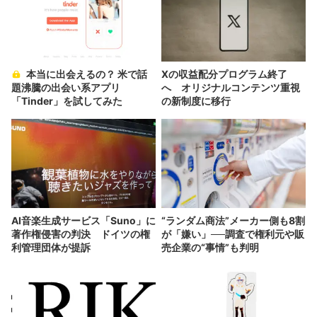
本当に出会えるの？ 米で話
Xの収益配分プログラム終了
題沸騰の出会い系アプリ
へ オリジナルコンテンツ重視
「Tinder」を試してみた
の新制度に移行
AI音楽生成サービス「Suno」に
“ランダム商法”メーカー側も8割
著作権侵害の判決 ドイツの権
が「嫌い」──調査で権利元や販
利管理団体が提訴
売企業の“事情”も判明