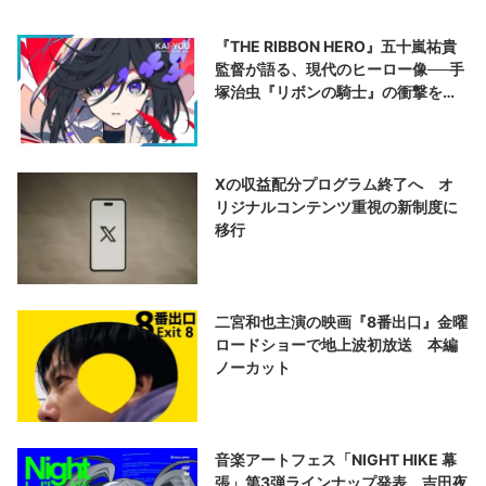
『THE RIBBON HERO』五十嵐祐貴
監督が語る、現代のヒーロー像──手
塚治虫『リボンの騎士』の衝撃を再
演する
Xの収益配分プログラム終了へ オ
リジナルコンテンツ重視の新制度に
移行
二宮和也主演の映画『8番出口』金曜
ロードショーで地上波初放送 本編
ノーカット
音楽アートフェス「NIGHT HIKE 幕
張」第3弾ラインナップ発表 吉田夜