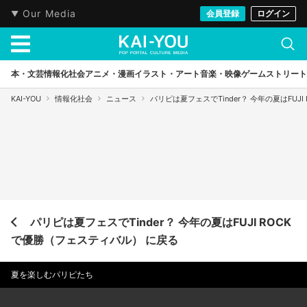
Our Media
会員登録
ログイン
本・文芸
情報化社会
アニメ・漫画
イラスト・アート
音楽・映像
ゲーム
ストリート
KAI-YOU
情報化社会
ニュース
パリピは夏フェスでTinder？ 今年の夏はFUJ
パリピは夏フェスでTinder？ 今年の夏はFUJI ROCK
で優勝（フェスティバル） に戻る
夏を楽しむパリピたち