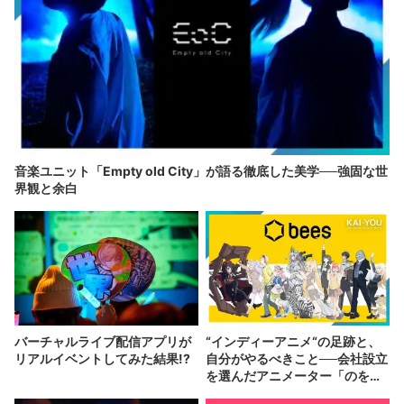
音楽ユニット「Empty old City」が語る徹底した美学──強固な世
界観と余白
バーチャルライブ配信アプリが
“インディーアニメ“の足跡と、
リアルイベントしてみた結果!?
自分がやるべきこと──会社設立
を選んだアニメーター「のを
か」の胸中