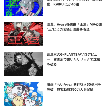
世、KAIRUIほか40組
葛葉、Ayase提供曲「王道」MV公開
“王”ゆえの苦悩と葛藤を表現
舐達麻のG-PLANTSがソロデビュ
ー 留置所で書いたリリックで沈黙
を破る
映画『ちいかわ』興行収入50億円を
突破 観客動員350万人を記録