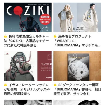
か」の胸中
長崎 壱岐島限定カルチャー
絵を着るプロジェクト
誌『COZIKI』 古事記をモチー
「WEART」に
フに新たな神話を創る
『BIBLIOMANIA』マッチロも参
加
イラストレーター マッチロ
SFダークファンタジー漫画
が初個展 オリジナルグッズや
『BIBLIOMANIA』書籍化 初日
原画の展示販売も
即完で重版、サイン会も