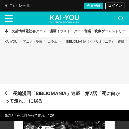
Our Media
会員登録
ログイン
本・文芸
情報化社会
アニメ・漫画
イラスト・アート
音楽・映像
ゲーム
ストリート
KAI-YOU
アニメ・漫画
コラム
「BIBLIOMANIA（ビブリオマニア）」連載
長編漫画「BIBLIOMANIA」連載 第7話「死に向か
って走れ」 に戻る
第7話「死に向かって走れ」12P