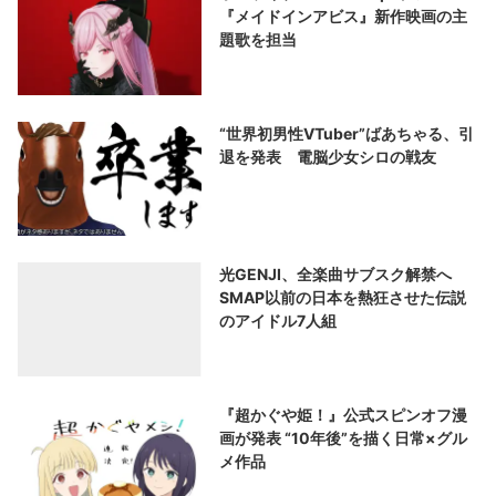
『メイドインアビス』新作映画の主
題歌を担当
“世界初男性VTuber”ばあちゃる、引
退を発表 電脳少女シロの戦友
光GENJI、全楽曲サブスク解禁へ
SMAP以前の日本を熱狂させた伝説
のアイドル7人組
『超かぐや姫！』公式スピンオフ漫
画が発表 “10年後”を描く日常×グル
メ作品