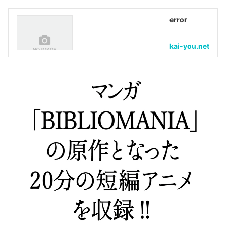
error
kai-you.net