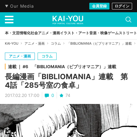
Our Media
会員登録
ログイン
本・文芸
情報化社会
アニメ・漫画
イラスト・アート
音楽・映像
ゲーム
ストリート
KAI-YOU
アニメ・漫画
コラム
「BIBLIOMANIA（ビブリオマニア）」連載
アニメ・漫画
コラム
連載 ｜ #6 「BIBLIOMANIA（ビブリオマニア）」連載
長編漫画「BIBLIOMANIA」連載 第
4話「285号室の食卓」
2017.02.20 17:00
0
74