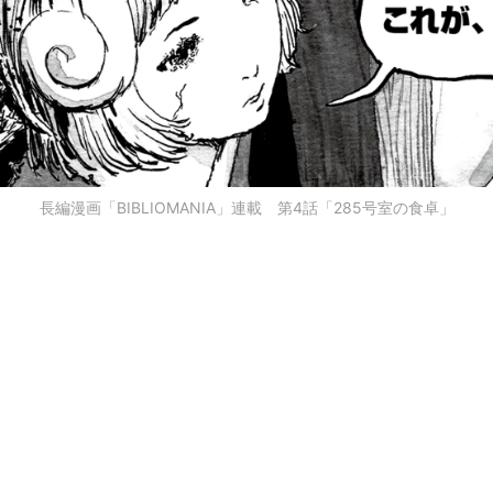
長編漫画「BIBLIOMANIA」連載 第4話「285号室の食卓」