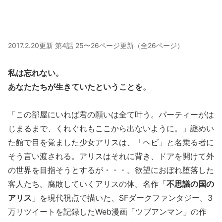
2017.2.20更新 第4話 25〜26ページ更新（全26ページ）
私は忘れない。
あなたたちが生きていたということを。
「この部屋にいれば君の願いは全て叶う。パーティーがは
じまるまで、くれぐれもここから出ないように。」謎めい
た館で目を覚ました少女アリスは、「ヘビ」と名乗る者に
そう言い渡される。アリスはそれに背き、ドアを開けて外
の世界を目指そうとするが・・・。欲望におぼれ堕落した
客人たち。腐敗していくアリスの体。名作「
不思議の国の
アリス
」を現代視点で描いた、SFダークファンタジー。3
万リツイートを記録したWeb漫画「ツブアンマン」の作