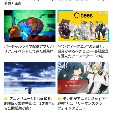
界観と余白
バーチャルライブ配信アプリが
“インディーアニメ“の足跡と、
リアルイベントしてみた結果!?
自分がやるべきこと──会社設立
を選んだアニメーター「のを
か」の胸中
アニメ『ユーリ!!! on ICE』
テレ朝がアニメに活かす“中
劇場版が製作中止に 2019年か
継権”とは 『リーマンズクラ
ら公開延期が続く
ブ』インタビュー