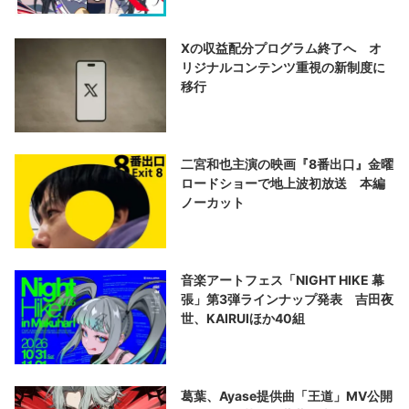
Xの収益配分プログラム終了へ オ
リジナルコンテンツ重視の新制度に
移行
二宮和也主演の映画『8番出口』金曜
ロードショーで地上波初放送 本編
ノーカット
音楽アートフェス「NIGHT HIKE 幕
張」第3弾ラインナップ発表 吉田夜
世、KAIRUIほか40組
葛葉、Ayase提供曲「王道」MV公開