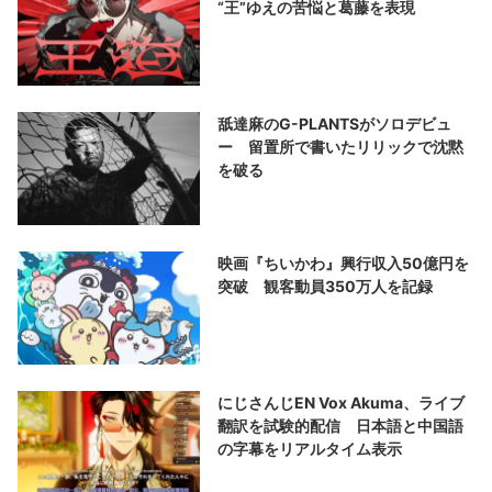
“王”ゆえの苦悩と葛藤を表現
舐達麻のG-PLANTSがソロデビュ
ー 留置所で書いたリリックで沈黙
を破る
映画『ちいかわ』興行収入50億円を
突破 観客動員350万人を記録
にじさんじEN Vox Akuma、ライブ
翻訳を試験的配信 日本語と中国語
の字幕をリアルタイム表示