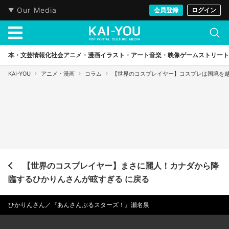
Our Media
会員登録
ログイン
本・文芸
情報化社会
アニメ・漫画
イラスト・アート
音楽・映像
ゲーム
ストリート
KAI-YOU
アニメ・漫画
コラム
【世界のコスプレイヤー】コスプレは国境を
【世界のコスプレイヤー】まさに麗人！カナダから降
臨するひかりんさんが眩すぎる に戻る
ひかりんさん／『あんさんぶるスターズ！』瀬名泉