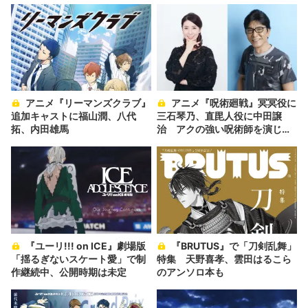
アニメ『リーマンズクラブ』
アニメ『呪術廻戦』冥冥役に
追加キャストに福山潤、八代
三石琴乃、直毘人役に中田譲
拓、内田雄馬
治 アクの強い呪術師を演じる
ベテラン声優
『ユーリ!!! on ICE』劇場版
『BRUTUS』で「刀剣乱舞」
「揺るぎないスケート愛」で制
特集 天野喜孝、雲田はるこら
作継続中、公開時期は未定
のアンソロ本も