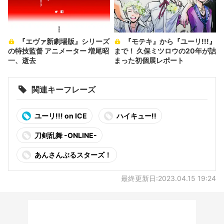
『エヴァ新劇場版』シリーズ
『モテキ』から『ユーリ!!!』
の特技監督 アニメーター 増尾昭
まで！ 久保ミツロウの20年が詰
一、逝去
まった初個展レポート
関連キーフレーズ
ユーリ!!! on ICE
ハイキュー!!
刀剣乱舞 -ONLINE-
あんさんぶるスターズ！
最終更新日:2023.04.15 19:24