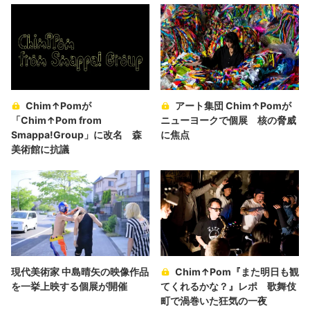
Chim↑Pomが
アート集団 Chim↑Pomが
「Chim↑Pom from
ニューヨークで個展 核の脅威
Smappa!Group」に改名 森
に焦点
美術館に抗議
現代美術家 中島晴矢の映像作品
Chim↑Pom『また明日も観
を一挙上映する個展が開催
てくれるかな？』レポ 歌舞伎
町で渦巻いた狂気の一夜