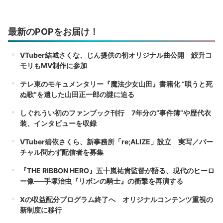
最新のPOPをお届け！
VTuber結城さくな、じん提供の初オリジナル曲公開 鮫升コ
モリもMV制作に参加
テレ東のモキュメンタリー『魔法少女山田』書籍化 “唄うと死
ぬ歌”を遺した山田正一郎の謎に迫る
しぐれうい初のファンブック刊行 7年分の“事件簿”や歴代衣
装、インタビューを収録
VTuber碧依さくら、新事務所「re;ALIZE」設立 実写／バー
チャル問わず配信者を募集
『THE RIBBON HERO』五十嵐祐貴監督が語る、現代のヒーロ
ー像──手塚治虫『リボンの騎士』の衝撃を再演する
Xの収益配分プログラム終了へ オリジナルコンテンツ重視の
新制度に移行