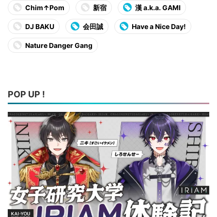
Chim↑Pom
新宿
漢 a.k.a. GAMI
DJ BAKU
会田誠
Have a Nice Day!
Nature Danger Gang
POP UP !