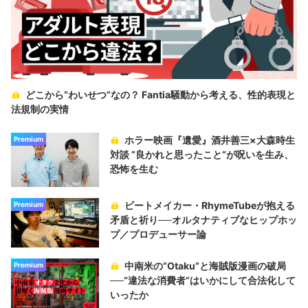
どこから“わいせつ”なの？ Fantia騒動から考える、性的表現と
法規制の実情
ホラー映画『遺愛』酒井善三×大森時生
Premium
対談 “良かれと思ったこと“が呪いを生み、
恐怖を生む
ビートメイカー・RhymeTubeが抱える
Premium
矛盾と祈り──オルタナティブなヒップホッ
プ／プロデューサー論
中南米の“Otaku”と海賊版漫画の破局
Premium
──“違法な消費者”はいかにして合法化して
いったか