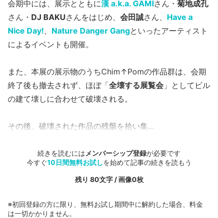
会期中には、展示とともに
漢 a.k.a. GAMI
さん・
菊地成孔
さん・
DJ BAKU
さんをはじめ、
会田誠
さん、
Have a
Nice Day!
、
Nature Danger Gang
といったアーティスト
によるイベントも開催。
また、本展の展示物のうちChim↑Pomの作品群は、会期
終了後も撤去されず、ほぼ「
全壊する展覧会
」としてビル
の建て壊しに合わせて破壊される。
その後、破壊された作品の残骸を拾い集...
続きを読むには
メンバーシップ登録
が必要です
今すぐ
10日間無料お試し
を始めて記事の続きを読もう
残り 80文字 / 画像0枚
※初回登録の方に限り、無料お試し期間中に解約した場合、料金
は一切かかりません。