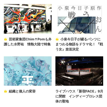
芸術家集団Chim↑Pomも弁
小泉今日子が綴るパンツに
護した水野祐 情熱大陸で特集
まつわる物語をドラマ化！ 『戦
う女』放送決定
組織と個人の変容
ライブハウス「新宿FACE」9月
に閉館 インディープロレス団
体の聖地