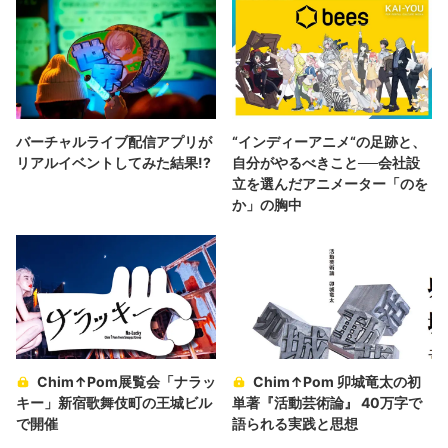
バーチャルライブ配信アプリが
“インディーアニメ“の足跡と、
リアルイベントしてみた結果!?
自分がやるべきこと──会社設
立を選んだアニメーター「のを
か」の胸中
Chim↑Pom展覧会「ナラッ
Chim↑Pom 卯城竜太の初
キー」新宿歌舞伎町の王城ビル
単著『活動芸術論』 40万字で
で開催
語られる実践と思想