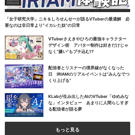
「女子研究大学」ニキ＆しろせんせーが語るVTuberの最適解 必
要なのは非日常より“イカレた奴”の日常
VTuberさえきやひろの最強キャラクター
デザイン術 アバター制作は好きだけじゃ
なく“嫌い”もブチ込む!?
配信者とリスナーの境界線がなくなった
日 IRIAMのリアルイベントは“みんなでつ
くり上げる”
KLabが生み出したAIのVTuber「ゆめみな
な」インタビュー あまりに人間らしすぎ
る配信者が語る夢
もっと見る