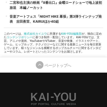
二宮和也主演の映画『8番出口』金曜ロードショーで地上波初
放送 本編ノーカット
音楽アートフェス「NIGHT HIKE 幕張」第3弾ラインナップ発
表 吉田夜世、KAIRUIほか40組
このページは、
株式会社カイユウ
に所属する
KAI-YOU編集部
が、独自に定め
た
コンテンツポリシー
に基づき制作・配信しています。 KAI-YOUでは、文
芸、アニメや漫画、YouTuberやVTuber、音楽や映像、イラストやアート、
ゲーム、ヒップホップ、テクノロジーなどに関する最新ニュースを毎日更新
しています。様々なジャンルを横断するポップカルチャーに関するインタビ
ューやコラム、レポートといったコンテンツをお届けします。
ページトップへ