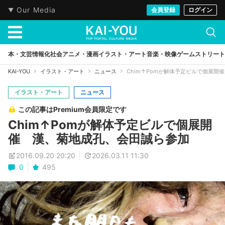
Our Media
会員登録
ログイン
本・文芸
情報化社会
アニメ・漫画
イラスト・アート
音楽・映像
ゲーム
ストリート
KAI-YOU
イラスト・アート
ニュース
Chim↑Pomが解体予定ビルで個展開
イラスト・アート
ニュース
この記事はPremium会員限定です
Chim↑Pomが解体予定ビルで個展開
催 漢、菊地成孔、会田誠ら参加
2016.09.20 20:20
2026.03.11 11:30
0
495