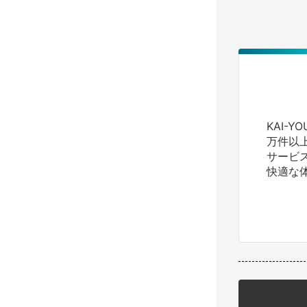
KAI-
万件以
サービ
快適な