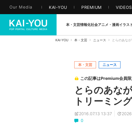
Our Media
KAI-YOU
PREMIUM
VIDEO
本・文芸
情報化社会
アニメ・漫画
イラス
KAI-YOU
本・文芸
ニュース
とらのあなが
本・文芸
ニュース
この記事はPremium会員
とらのあなが
トリーミング
2016.07.13 13:37
2026
0