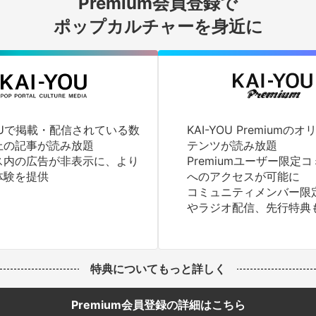
Premium会員登録で
ログインする
ポップカルチャーを身近に
YOUで掲載・配信されている数
KAI-YOU Premium
上の記事が読み放題
テンツが読み放題
ス内の広告が非表示に、より
Premiumユーザー限定
体験を提供
へのアクセスが可能に
コミュニティメンバー限
やラジオ配信、先行特典
特典についてもっと詳しく
Premium会員登録の詳細はこちら