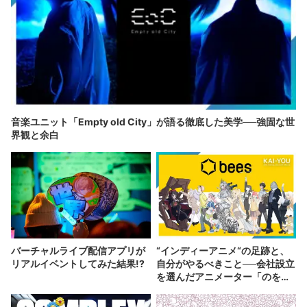
音楽ユニット「Empty old City」が語る徹底した美学──強固な世
界観と余白
バーチャルライブ配信アプリが
“インディーアニメ“の足跡と、
リアルイベントしてみた結果!?
自分がやるべきこと──会社設立
を選んだアニメーター「のを
か」の胸中