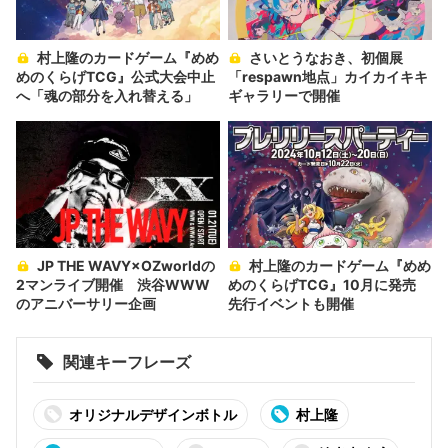
村上隆のカードゲーム『めめ
さいとうなおき、初個展
めのくらげTCG』公式大会中止
「respawn地点」カイカイキキ
へ「魂の部分を入れ替える」
ギャラリーで開催
JP THE WAVY×OZworldの
村上隆のカードゲーム『めめ
2マンライブ開催 渋谷WWW
めのくらげTCG』10月に発売
のアニバーサリー企画
先行イベントも開催
関連キーフレーズ
オリジナルデザインボトル
村上隆