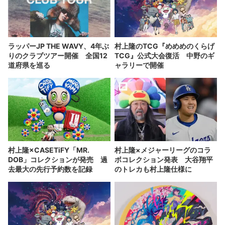
ラッパーJP THE WAVY、4年ぶ
村上隆のTCG『めめめのくらげ
りのクラブツアー開催 全国12
TCG』公式大会復活 中野のギ
道府県を巡る
ャラリーで開催
村上隆×CASETiFY「MR.
村上隆×メジャーリーグのコラ
DOB」コレクションが発売 過
ボコレクション発表 大谷翔平
去最大の先行予約数を記録
のトレカも村上隆仕様に