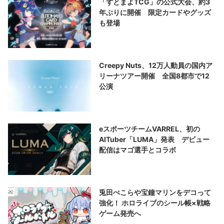
「ずとまよTCG」の公式大会、約3
年ぶりに開催 限定カードやグッズ
も登場
Creepy Nuts、12万人動員の国内ア
リーナツアー開催 全国8都市で12
公演
eスポーツチームVARREL、初の
AITuber「LUMA」発表 デビュー
配信はマゴ選手とコラボ
兎田ぺこらや宝鐘マリンをデコって
強化！ ホロライブのシール帳×戦略
ゲーム発売へ