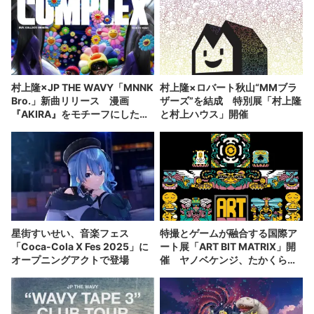
村上隆×JP THE WAVY「MNNK
村上隆×ロバート秋山“MMブラ
Bro.」新曲リリース 漫画
ザーズ”を結成 特別展「村上隆
『AKIRA』をモチーフにした
と村上ハウス」開催
MV公開
星街すいせい、音楽フェス
特撮とゲームが融合する国際ア
「Coca-Cola X Fes 2025」に
ート展「ART BIT MATRIX」開
オープニングアクトで登場
催 ヤノベケンジ、たかくらか
ずきら参加