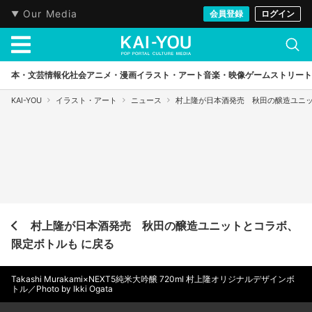
Our Media
会員登録
ログイン
本・文芸
情報化社会
アニメ・漫画
イラスト・アート
音楽・映像
ゲーム
ストリート
KAI-YOU
イラスト・アート
ニュース
村上隆が日本酒発売 秋田の醸造ユニ
村上隆が日本酒発売 秋田の醸造ユニットとコラボ、
限定ボトルも に戻る
Takashi Murakami×NEXT5純米大吟醸 720ml 村上隆オリジナルデザインボ
トル／Photo by Ikki Ogata