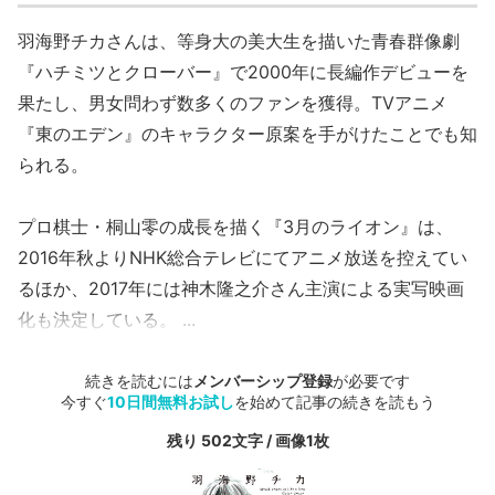
羽海野チカさんは、等身大の美大生を描いた青春群像劇
『ハチミツとクローバー』で2000年に長編作デビューを
果たし、男女問わず数多くのファンを獲得。TVアニメ
『東のエデン』のキャラクター原案を手がけたことでも知
られる。
プロ棋士・桐山零の成長を描く『3月のライオン』は、
2016年秋よりNHK総合テレビにてアニメ放送を控えてい
るほか、2017年には神木隆之介さん主演による実写映画
化も決定している。 ...
続きを読むには
メンバーシップ登録
が必要です
今すぐ
10日間無料お試し
を始めて記事の続きを読もう
残り 502文字 / 画像1枚