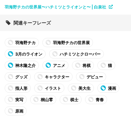
羽海野チカの世界展〜ハチミツとライオンと〜 | 白泉社
関連キーフレーズ
羽海野チカ
羽海野チカの世界展
3月のライオン
ハチミツとクローバー
神木隆之介
アニメ
将棋
猫
グッズ
キャラクター
デビュー
指人形
イラスト
美大生
漫画
実写
桐山零
棋士
青春
原画