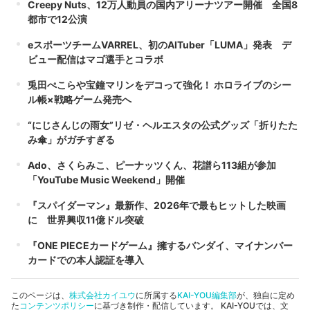
Creepy Nuts、12万人動員の国内アリーナツアー開催 全国8
都市で12公演
eスポーツチームVARREL、初のAITuber「LUMA」発表 デ
ビュー配信はマゴ選手とコラボ
兎田ぺこらや宝鐘マリンをデコって強化！ ホロライブのシー
ル帳×戦略ゲーム発売へ
“にじさんじの雨女”リゼ・ヘルエスタの公式グッズ「折りたた
み傘」がガチすぎる
Ado、さくらみこ、ピーナッツくん、花譜ら113組が参加
「YouTube Music Weekend」開催
『スパイダーマン』最新作、2026年で最もヒットした映画
に 世界興収11億ドル突破
『ONE PIECEカードゲーム』擁するバンダイ、マイナンバー
カードでの本人認証を導入
このページは、
株式会社カイユウ
に所属する
KAI-YOU編集部
が、独自に定め
た
コンテンツポリシー
に基づき制作・配信しています。 KAI-YOUでは、文