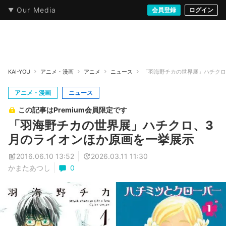
Our Media
本・文芸
情報化社会
アニメ・漫画
イラスト・アート
音楽・映像
会員登録
ゲーム
ログイン
ストリート
KAI-YOU
アニメ・漫画
アニメ
ニュース
「羽海野チカの世界展」ハチクロ
アニメ・漫画
ニュース
この記事はPremium会員限定です
「羽海野チカの世界展」ハチクロ、3
月のライオンほか原画を一挙展示
2016.06.10 13:52
2026.03.11 11:30
かまたあつし
0