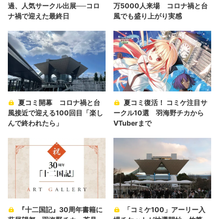
過、人気サークル出展──コロ
万5000人来場 コロナ禍と台
ナ禍で迎えた最終日
風でも盛り上がり実感
夏コミ開幕 コロナ禍と台
夏コミ復活！ コミケ注目サ
風接近で迎える100回目「楽し
ークル10選 羽海野チカから
んで終われたら」
VTuberまで
『十二国記』30周年書籍に
「コミケ100」アーリー入