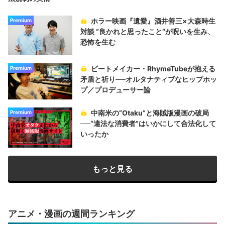
ホラー映画『遺愛』酒井善三×大森時生
Premium
対談 “良かれと思ったこと“が呪いを生み、
恐怖を生む
ビートメイカー・RhymeTubeが抱える
Premium
矛盾と祈り──オルタナティブなヒップホッ
プ／プロデューサー論
中南米の“Otaku”と海賊版漫画の破局
Premium
──“違法な消費者”はいかにして合法化して
いったか
もっと見る
アニメ・漫画の週間ランキング