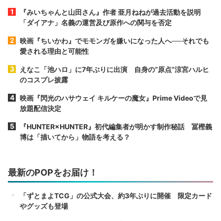
『みいちゃんと山田さん』作者 亜月ねねが過去活動を説明
「ダイアナ」名義の運営及び原作への関与を否定
映画『ちいかわ』でモモンガを嫌いになった人へ──それでも
愛される理由と可能性
えなこ「池ハロ」に7年ぶりに出演 自身の“原点”涼宮ハルヒ
のコスプレ披露
映画『閃光のハサウェイ キルケーの魔女』Prime Videoで見
放題配信決定
『HUNTER×HUNTER』初代編集者が明かす制作秘話 冨樫義
博は「描いてから」物語を考える？
最新のPOPをお届け！
「ずとまよTCG」の公式大会、約3年ぶりに開催 限定カード
やグッズも登場