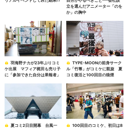
リアルイベントしてみた結果!?
自分がやるべきこと──会社設
立を選んだアニメーター「のを
か」の胸中
羽海野チカが23年ぶりコミ
TYPE-MOONの前身サーク
ケ出展 マフィア梶田も売り子
ル「竹箒」がコミケに凱旋 夏
に「参加できた自分は果報者」
コミ復活と100回目の狼煙
夏コミ2日目開幕 台風一
100回目のコミケ、初日は8