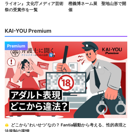
ライオン』 文化庁メディア芸術
樫義博ネーム展 聖地山形で開
祭の受賞作を一覧
催
KAI-YOU Premium
Premium
どこから“わいせつ”なの？ Fantia騒動から考える、性的表現と
法規制の実情