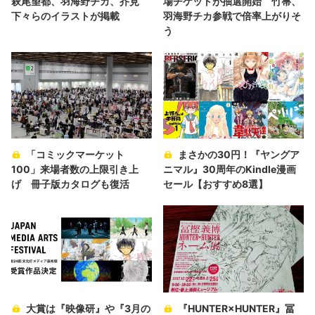
萩尾望都、羽海野チカ、芥見
場チケットが抽選開始 竹箒、
下々らのイラストが掲載
羽海野チカ参戦で倍率上がりそ
う
「コミックマーケット
まさかの30円！『ヤングア
100」来場者数の上限引き上
ニマル』30周年のKindle漫画
げ 冊子版カタログも復活
セール【おすすめ8選】
大賞は『映像研』や『3月の
『HUNTER×HUNTER』冨