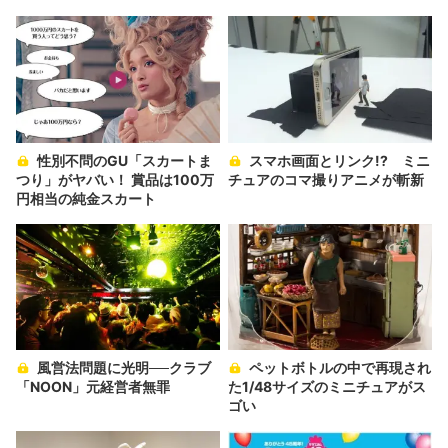
性別不問のGU「スカートま
スマホ画面とリンク!? ミニ
つり」がヤバい！ 賞品は100万
チュアのコマ撮りアニメが斬新
円相当の純金スカート
風営法問題に光明──クラブ
ペットボトルの中で再現され
「NOON」元経営者無罪
た1/48サイズのミニチュアがス
ゴい