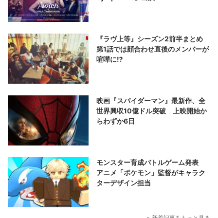
『ラヴ上等』シーズン2前半まとめ
第1話では顔合わせ直後のメンバーが
喧嘩に⁉︎
映画『スパイダーマン』最新作、全
世界興収10億ドル突破 上映開始か
らわずか6日
モンスター育成バトルゲーム発表
アニメ「ポケモン」監督がキャラク
ターデザイン担当
> 新着記事をもっと見る