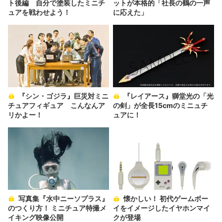
ト後編 自分で塗装したミニチ
ットが本格的「社長の鶴の一声
ュアを戦わせよう！
に応えた」
『シン・ゴジラ』巨災対ミニ
『レイアース』獅堂光の「光
チュアフィギュア こんなんア
の剣」が全長15cmのミニュチ
リかよー！
ュアに！
写真集『水中ニーソプラス』
懐かしい！ 初代ゲームボー
のつくり方！ ミニチュア特撮メ
イをイメージしたイヤホンマイ
イキング映像公開
クが登場