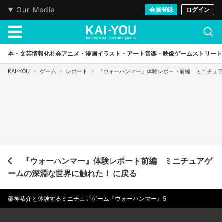
Our Media
会員登録
ログイン
本・文芸
情報化社会
アニメ・漫画
イラスト・アート
音楽・映像
ゲーム
ストリート
KAI-YOU
ゲーム
レポート
『ウォーハンマー』体験レポート前編 ミニチュ
『ウォーハンマー』体験レポート前編 ミニチュアゲ
ームの深淵な世界に触れた！ に戻る
架神恭介と体験するミニチュアゲーム『ウォーハンマー』5