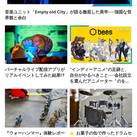
音楽ユニット「Empty old City」が語る徹底した美学──強固な世
界観と余白
バーチャルライブ配信アプリが
“インディーアニメ“の足跡と、
リアルイベントしてみた結果!?
自分がやるべきこと──会社設立
を選んだアニメーター「のを
か」の胸中
『ウォーハンマー』体験レポー
お菓子の缶で作ったドラムセ