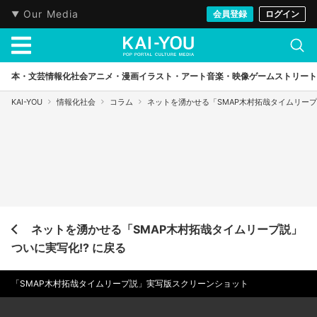
Our Media
会員登録
ログイン
本・文芸
情報化社会
アニメ・漫画
イラスト・アート
音楽・映像
ゲーム
ストリート
KAI-YOU
情報化社会
コラム
ネットを湧かせる「SMAP木村拓哉タイムリープ
ネットを湧かせる「SMAP木村拓哉タイムリープ説」
ついに実写化!? に戻る
「SMAP木村拓哉タイムリープ説」実写版スクリーンショット