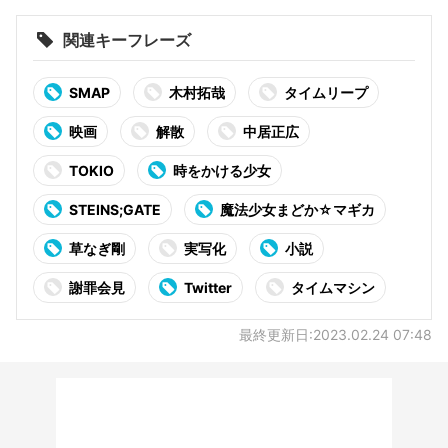
関連キーフレーズ
SMAP
木村拓哉
タイムリープ
映画
解散
中居正広
TOKIO
時をかける少女
STEINS;GATE
魔法少女まどか☆マギカ
草なぎ剛
実写化
小説
謝罪会見
Twitter
タイムマシン
最終更新日:2023.02.24 07:48