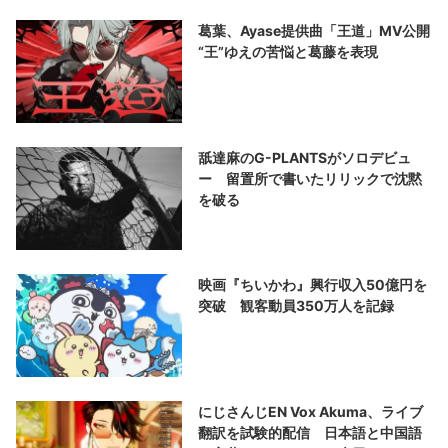
葛葉、Ayase提供曲「王道」MV公開
“王”ゆえの苦悩と葛藤を表現
舐達麻のG-PLANTSがソロデビュ
ー 留置所で書いたリリックで沈黙
を破る
映画『ちいかわ』興行収入50億円を
突破 観客動員350万人を記録
にじさんじEN Vox Akuma、ライブ
翻訳を試験的配信 日本語と中国語