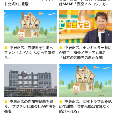
ド公式Xに登場
はSMAP「夜空ノムコウ」も収
録
中居正広、芸能界を引退へ
中居正広、全レギュラー番組
ファン「ふざんけんなって気持
が終了 海外メディアも批判
ち」
「日本の芸能界の新たな闇」
中居正広の性加害疑惑を巡
中居正広、女性トラブルを認
り、 フジテレビ親会社が声明を
めて謝罪「芸能活動は支障なく
発表
続けられる」