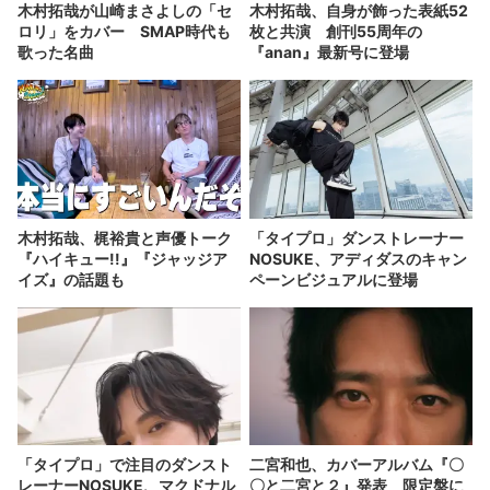
木村拓哉が山崎まさよしの「セ
木村拓哉、自身が飾った表紙52
ロリ」をカバー SMAP時代も
枚と共演 創刊55周年の
歌った名曲
『anan』最新号に登場
木村拓哉、梶裕貴と声優トーク
「タイプロ」ダンストレーナー
『ハイキュー!!』『ジャッジア
NOSUKE、アディダスのキャン
イズ』の話題も
ペーンビジュアルに登場
「タイプロ」で注目のダンスト
二宮和也、カバーアルバム『〇
レーナーNOSUKE、マクドナル
〇と二宮と２』発表 限定盤に