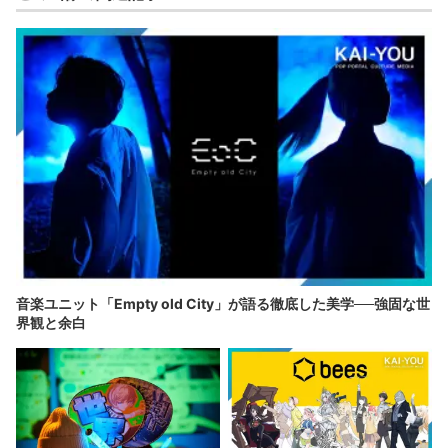
音楽ユニット「Empty old City」が語る徹底した美学──強固な世
界観と余白