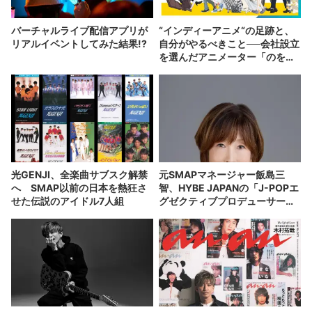
バーチャルライブ配信アプリが
“インディーアニメ“の足跡と、
リアルイベントしてみた結果!?
自分がやるべきこと──会社設立
を選んだアニメーター「のを
か」の胸中
光GENJI、全楽曲サブスク解禁
元SMAPマネージャー飯島三
へ SMAP以前の日本を熱狂さ
智、HYBE JAPANの「J-POPエ
せた伝説のアイドル7人組
グゼクティブプロデューサー」
に就任