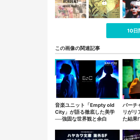
10
この画像の関連記事
音楽ユニット「Empty old
バーチ
City」が語る徹底した美学
リがリ
──強固な世界観と余白
た結果!