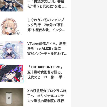
ー『魔法少女山田』書籍
化 “唄うと死ぬ歌”を遺し
た山田正一郎の謎に迫る
しぐれうい初のファンブ
ック刊行 7年分の“事件
簿”や歴代衣装、インタビ
ューを収録
VTuber碧依さくら、新事
務所「re;ALIZE」設立
実写／バーチャル問わず
配信者を募集
『THE RIBBON HERO』
五十嵐祐貴監督が語る、
現代のヒーロー像──手塚
治虫『リボンの騎士』の
衝撃を再演する
Xの収益配分プログラム終
了へ オリジナルコンテ
ンツ重視の新制度に移行