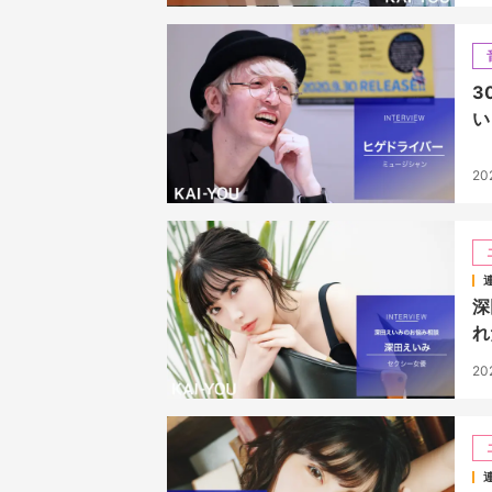
3
い
20
深
れ
20