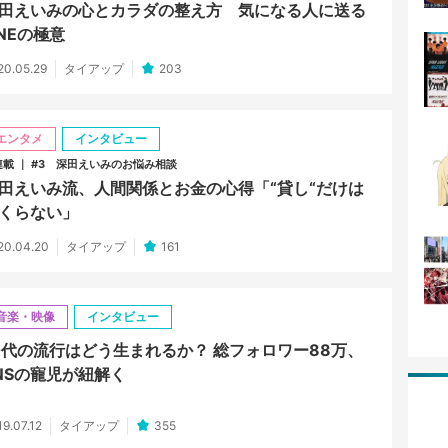
田えいみの心とカラダの整え方 気になる人に送る
INEの極意
20.05.29
タイアップ
203
エンタメ
インタビュー
連載 ｜ #3 深田えいみのお悩み相談
田えいみ流、人間関係とお金の心得「“貸し“だけは
くらない」
20.04.20
タイアップ
161
音楽・映像
インタビュー
0代の流行はどう生まれるか？ 総フォロワー88万、
NSの寵児が紐解く
19.07.12
タイアップ
355