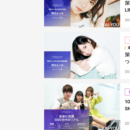
深
L
20
深
つ
20
1
S
20