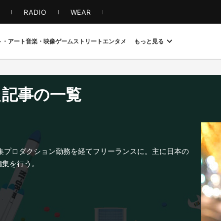
S
RADIO
WEAR
ト・アート
音楽・映像
ゲーム
ストリート
エンタメ
もっと見る
た記事の一覧
編集プロダクション勤務を経てフリーランスに。主に日本の
編集を行う。