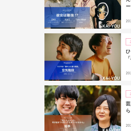
ー
20
ひ
「
20
芸
ら
20