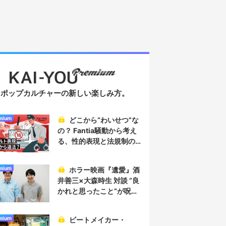
ポップカルチャーの新しい楽しみ方。
mium
どこから“わいせつ”な
の？ Fantia騒動から考え
る、性的表現と法規制の
実情
mium
ホラー映画『遺愛』酒
井善三×大森時生 対談 “良
かれと思ったこと“が呪い
を生み、恐怖を生む
mium
ビートメイカー・