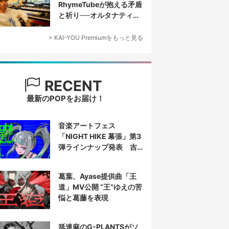
RhymeTubeが抱える矛盾
と祈り──オルタナティブ
なヒップホップ／プロデ
ューサー論
> KAI-YOU Premiumをもっと見る
RECENT
最新のPOPをお届け！
音楽アートフェス
「NIGHT HIKE 幕張」第3
弾ラインナップ発表 吉
田夜世、KAIRUIほか40組
葛葉、Ayase提供曲「王
道」MV公開 “王”ゆえの苦
悩と葛藤を表現
舐達麻のG-PLANTSがソ