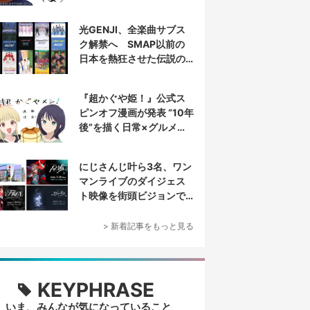
光GENJI、全楽曲サブス
ク解禁へ SMAP以前の
日本を熱狂させた伝説の
アイドル7人組
『超かぐや姫！』公式ス
ピンオフ漫画が発表 “10年
後”を描く日常×グルメ作
品
にじさんじ叶ら3名、ワン
マンライブのダイジェス
ト映像を街頭ビジョンで
放映
> 新着記事をもっと見る
KEYPHRASE
いま、みんなが気になっていること