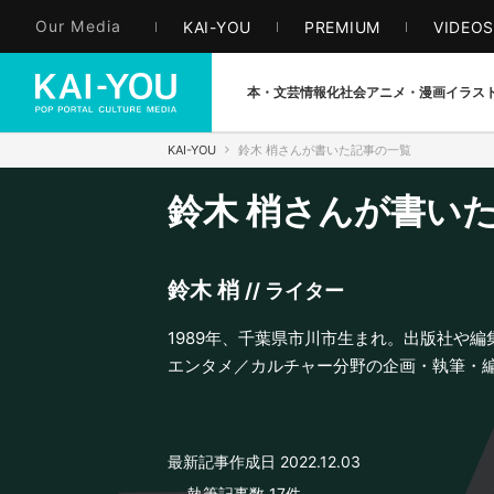
Our Media
KAI-YOU
PREMIUM
VIDEO
本・文芸
情報化社会
アニメ・漫画
イラス
KAI-YOU
鈴木 梢さんが書いた記事の一覧
鈴木 梢さんが書い
鈴木 梢
//
ライター
1989年、千葉県市川市生まれ。出版社や
エンタメ／カルチャー分野の企画・執筆・
最新記事作成日
2022.12.03
― 執筆記事数
17
件