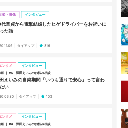
音楽・映像
インタビュー
0代童貞から電撃結婚したヒゲドライバーをお祝いに
った話
20.11.06
タイアップ
816
エンタメ
インタビュー
連載 ｜ #5 深田えいみのお悩み相談
田えいみの自粛期間「いつも通りで安心」って言わ
たい
20.06.30
タイアップ
103
エンタメ
インタビュー
連載 ｜ #4 深田えいみのお悩み相談