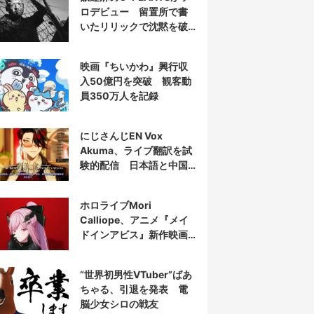
ロデビュー 留置所で書
いたリリックで沈黙を破
る
映画『ちいかわ』興行収
入50億円を突破 観客動
員350万人を記録
にじさんじEN Vox
Akuma、ライブ翻訳を試
験的配信 日本語と中国
語の字幕をリアルタイム
表示
ホロライブMori
Calliope、アニメ『メイ
ドインアビス』新作映画
の主題歌を担当
“世界初男性VTuber”ばあ
ちゃる、引退を発表 電
脳少女シロの戦友