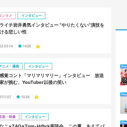
エンタメ
インタビュー
ライチ岩井勇気インタビュー “やりたくない”演技を
ける悲しい性
22.03.14
1426
アニメ・漫画
インタビュー
Pre
感覚コント「マリマリマリー」インタビュー 放送
家が挑む、YouTuber以後の笑い
Pre
1.11.07
1036
音楽・映像
インタビュー
Pre
なこ×ZAQ×Tom-H@ck座談会 この夏、あえてパ