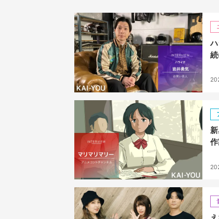
ハ
続
20
新
作
202
え