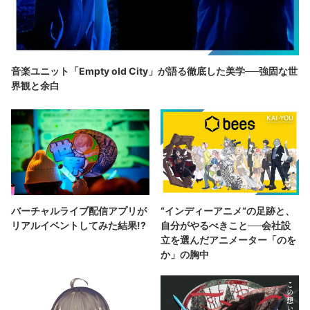
音楽ユニット「Empty old City」が語る徹底した美学──強固な世
界観と余白
バーチャルライブ配信アプリが
“インディーアニメ“の足跡と、
リアルイベントしてみた結果!?
自分がやるべきこと──会社設
立を選んだアニメーター「のを
か」の胸中