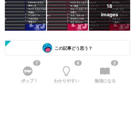
18
images
この記事どう思う？
7
8
3
ポップ！
わかりやすい
勉強になる