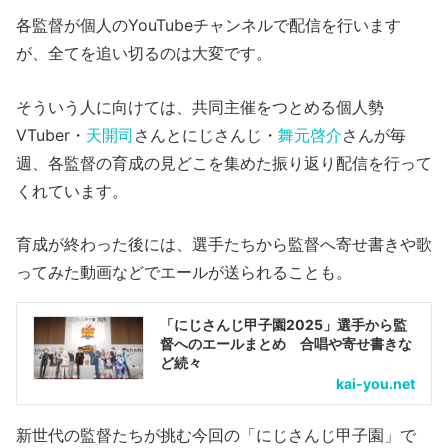
各監督が個人のYouTubeチャンネルで配信を行います
が、全てを追い切るのは大変です。
そういう人に向けては、共同主催をつとめる個人勢
VTuber・
天開司
さんとにじさんじ・
舞元啓介
さんが毎
週、各監督の育成の見どこを集めた振り返り配信を行って
くれています。
育成が終わった後には、選手たちから監督へ寄せ書きや歌
ってみた動画などでエールが送られることも。
「にじさんじ甲子園2025」選手から監
督へのエールまとめ 合唱や寄せ書きな
ど続々
kai-you.net
新世代の監督たちが挑む今回の「にじさんじ甲子園」で