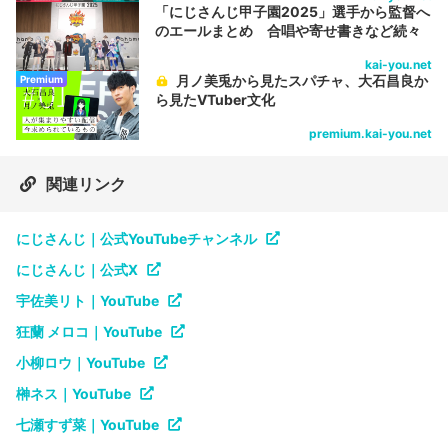
「にじさんじ甲子園2025」選手から監督へ
のエールまとめ 合唱や寄せ書きなど続々
kai-you.net
月ノ美兎から見たスパチャ、大石昌良か
Premium
ら見たVTuber文化
premium.kai-you.net
関連リンク
にじさんじ｜公式YouTubeチャンネル
にじさんじ｜公式X
宇佐美リト｜YouTube
狂蘭 メロコ｜YouTube
小柳ロウ｜YouTube
榊ネス｜YouTube
七瀬すず菜｜YouTube