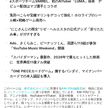
eスポーツチームVARREL、初のAITuber「LUMA」発表 デ
ビュー配信はマゴ選手とコラボ
兎田ぺこらや宝鐘マリンをデコって強化！ ホロライブのシー
ル帳×戦略ゲーム発売へ
“にじさんじの雨女”リゼ・ヘルエスタの公式グッズ「折りたた
み傘」がガチすぎる
Ado、さくらみこ、ピーナッツくん、花譜ら113組が参加
「YouTube Music Weekend」開催
『スパイダーマン』最新作、2026年で最もヒットした映画
に 世界興収11億ドル突破
『ONE PIECEカードゲーム』擁するバンダイ、マイナンバー
カードでの本人認証を導入
このページは、
株式会社カイユウ
に所属する
KAI-YOU編集部
が、独自に定め
た
コンテンツポリシー
に基づき制作・配信しています。 KAI-YOUでは、文
芸、アニメや漫画、YouTuberやVTuber、音楽や映像、イラストやアート、
ゲーム、ヒップホップ、テクノロジーなどに関する最新ニュースを毎日更新
しています。様々なジャンルを横断するポップカルチャーに関するインタビ
ューやコラム、レポートといったコンテンツをお届けします。