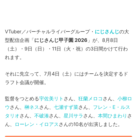
VTuber／バーチャルライバーグループ・
にじさんじ
の大
型配信企画「
にじさんじ甲子園 2026
」が、8月8日
（土）・9日（日）・11日（火・祝）の3日間かけて行わ
れます。
それに先立って、7月4日（土）にはチームを決定するド
ラフト会議が開催。
監督をつとめる
宇佐美リト
さん、
狂蘭メロコ
さん、
小柳ロ
ウ
さん、
榊ネス
さん、
七瀬すず菜
さん、
フレン・E・ルス
タリオ
さん、
不破湊
さん、
星川サラ
さん、
本間ひまわり
さ
ん、
ローレン・イロアス
さんの10名が出演しました。