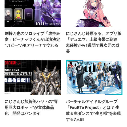
剣持刀也のソロライブ「虚空狂
にじさんじ鈴原るる、アプリ版
宴」ピーナッツくんが出演決定
『デュエマ』上級者帯に到達
“刀ピー”がKアリーナで交わる
未経験から1週間で異次元の成
長
にじさんじ加賀美ハヤトの“専
バーチャルアイドルグループ
用巨大ロボット”が立体商品
「FouRTe Project」とは？ 生
化 開発はバンダイ
歌＆生ダンスで“生き様”を表現
する7人組