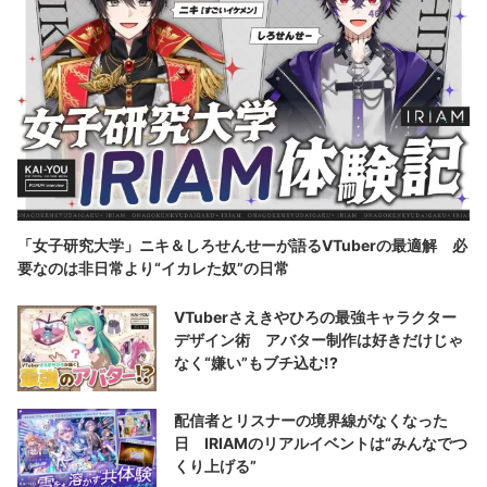
「女子研究大学」ニキ＆しろせんせーが語るVTuberの最適解 必
要なのは非日常より“イカレた奴”の日常
VTuberさえきやひろの最強キャラクター
デザイン術 アバター制作は好きだけじゃ
なく“嫌い”もブチ込む!?
配信者とリスナーの境界線がなくなった
日 IRIAMのリアルイベントは“みんなでつ
くり上げる”