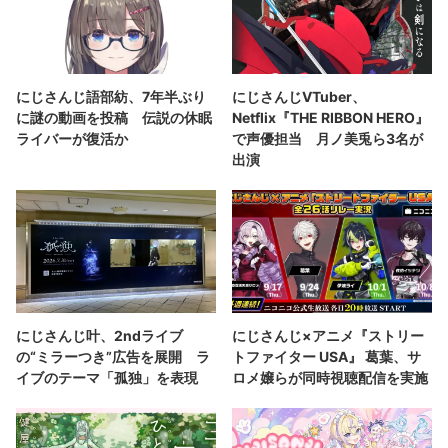
にじさんじ語部紡、7年半ぶり
にじさんじVTuber、
に謎の動画を投稿 伝説の休眠
Netflix『THE RIBBON HERO』
ライバーが復活か
で声優担当 月ノ美兎ら3名が
出演
にじさんじ叶、2ndライブ
にじさんじ×アニメ『ストリー
の“ミラーつき”広告を展開 ラ
トファイター USA』 葛葉、サ
イブのテーマ「孤独」を表現
ロメ嬢らが同時視聴配信を実施