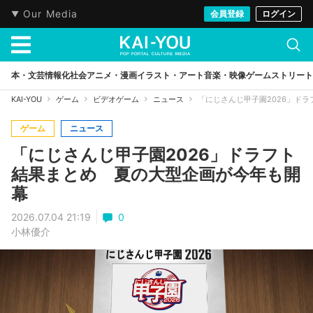
Our Media
会員登録
ログイン
本・文芸
情報化社会
アニメ・漫画
イラスト・アート
音楽・映像
ゲーム
ストリート
KAI-YOU
ゲーム
ビデオゲーム
ニュース
「にじさんじ甲子園2026」ド
ゲーム
ニュース
「にじさんじ甲子園2026」ドラフト
結果まとめ 夏の大型企画が今年も開
幕
2026.07.04 21:19
0
小林優介