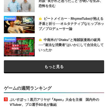
対談 “良かれと思ったこと“が呪いを生み、
恐怖を生む
ビートメイカー・RhymeTubeが抱える
Premium
矛盾と祈り──オルタナティブなヒップホッ
プ／プロデューサー論
中南米の“Otaku”と海賊版漫画の破局
Premium
──“違法な消費者”はいかにして合法化して
いったか
もっと見る
ゲームの週間ランキング
ぶいすぽっ！黒刃アリヤが『Apex』大会を主催 国内外の
VTuber、プロ選手60名が集結