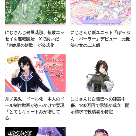
にじさんじ健屋花那、短歌エッ
にじさんじ新ユニット「ぽっぷ
セイを連載開始 Xで紡いだ
ん・パーラー」デビュー 元魔
「#健屋の短歌」が公式化
法少女の二人組
月ノ美兎、ドール化 本人のド
にじさんじ白雪巴への誹謗中
ール制作動画がきっかけで実現
傷、140万円で示談が成立 開
「とてもキュートみが増して
示請求で投稿者を特定
る」