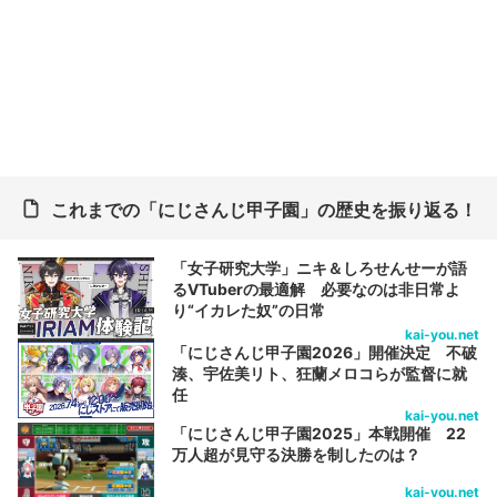
これまでの「にじさんじ甲子園」の歴史を振り返る！
「女子研究大学」ニキ＆しろせんせーが語
るVTuberの最適解 必要なのは非日常よ
り“イカレた奴”の日常
kai-you.net
「にじさんじ甲子園2026」開催決定 不破
湊、宇佐美リト、狂蘭メロコらが監督に就
任
kai-you.net
「にじさんじ甲子園2025」本戦開催 22
万人超が見守る決勝を制したのは？
kai-you.net