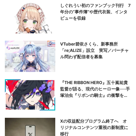
しぐれうい初のファンブック刊行 7
年分の“事件簿”や歴代衣装、インタ
ビューを収録
VTuber碧依さくら、新事務所
「re;ALIZE」設立 実写／バーチャ
ル問わず配信者を募集
『THE RIBBON HERO』五十嵐祐貴
監督が語る、現代のヒーロー像──手
塚治虫『リボンの騎士』の衝撃を再
演する
Xの収益配分プログラム終了へ オ
リジナルコンテンツ重視の新制度に
移行