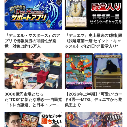
『デュエル・マスターズ』のア
『デュエマ』史上最速の1枚制限
プリで情報漏洩の可能性が発
《我竜塔第一層 セイント・キャ
覚 対象は約15万人
ッスル》が121日で“殿堂入り”
3000億円市場となっ
【2026年上半期】“可愛い”カー
た“TCG”に新たな動き──自民党
ド4選──MTG、デュエマから遊
「トレカ議連」と日本トレーデ
戯王まで
ィングカード協会