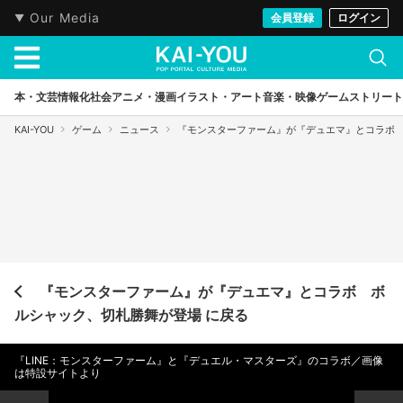
Our Media
会員登録
ログイン
本・文芸
情報化社会
アニメ・漫画
イラスト・アート
音楽・映像
ゲーム
ストリート
KAI-YOU
ゲーム
ニュース
『モンスターファーム』が『デュエマ』とコラボ
『モンスターファーム』が『デュエマ』とコラボ ボ
ルシャック、切札勝舞が登場 に戻る
『LINE：モンスターファーム』と『デュエル・マスターズ』のコラボ／画像
は特設サイトより