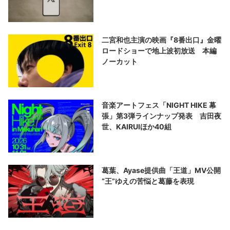
二宮和也主演の映画『8番出口』金曜
ロードショーで地上波初放送 本編
ノーカット
音楽アートフェス「NIGHT HIKE 幕
張」第3弾ラインナップ発表 吉田夜
世、KAIRUIほか40組
葛葉、Ayase提供曲「王道」MV公開
“王”ゆえの苦悩と葛藤を表現