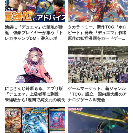
池袋に『デュエマ』の聖地が爆
タカラトミー、新作TCG『ホロ
誕 強豪プレイヤーが集う「ト
ビート』発表 『デュエマ』作者
レカキャンプDM」潜入レポ
原作の妖怪漫画をカードゲーム
化
にじさんじ鈴原るる、アプリ版
ゲームマーケット、新ジャンル
『デュエマ』上級者帯に到達
「TCG」設立 国内最大級のア
未経験から1週間で異次元の成長
ナログゲーム即売会