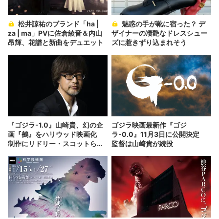
松井諒祐のブランド「ha |
魅惑の手が靴に宿った？ デ
za | ma」PVに佐倉綾音＆内山
ザイナーの凄艶なドレスシュー
昂輝、花譜と新曲をデュエット
ズに惹きずり込まれそう
『ゴジラ-1.0』山崎貴、幻の企
ゴジラ映画最新作『ゴジ
画『鵺』をハリウッド映画化
ラ-0.0』11月3日に公開決定
制作にリドリー・スコットらが
監督は山崎貴が続投
参加