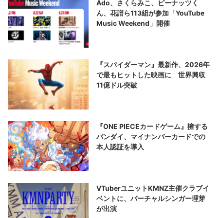
Ado、さくらみこ、ピーナッツく
ん、花譜ら113組が参加「YouTube
Music Weekend」開催
『スパイダーマン』最新作、2026年
で最もヒットした映画に 世界興収
11億ドル突破
『ONE PIECEカードゲーム』擁する
バンダイ、マイナンバーカードでの
本人認証を導入
VTuberユニットKMNZ主催クラブイ
ベントに、バーチャルシンガー理芽
が出演