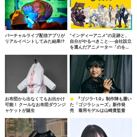
バーチャルライブ配信アプリが
“インディーアニメ“の足跡と、
リアルイベントしてみた結果!?
自分がやるべきこと──会社設立
を選んだアニメーター「のを
か」の胸中
お布団から出なくてもお出かけ
『ゴジラ-1.0』制作陣も履い
可能！ クールなお布団ダウンジ
た「ゴジラシューズ」新作発
ャケットが誕生
売 着用モデルは山崎貴監督