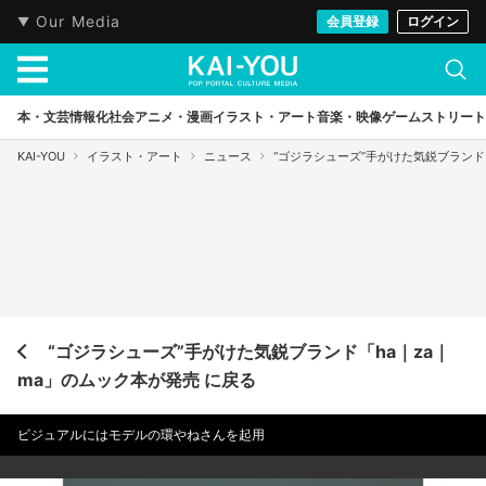
Our Media
会員登録
ログイン
本・文芸
情報化社会
アニメ・漫画
イラスト・アート
音楽・映像
ゲーム
ストリート
KAI-YOU
イラスト・アート
ニュース
“ゴジラシューズ”手がけた気鋭ブランド
“ゴジラシューズ”手がけた気鋭ブランド「ha｜za｜
ma」のムック本が発売 に戻る
ビジュアルにはモデルの環やねさんを起用