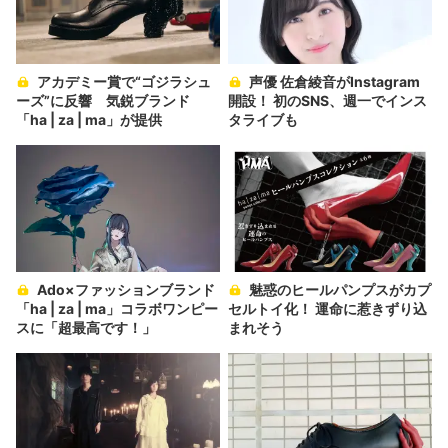
アカデミー賞で“ゴジラシュ
声優 佐倉綾音がInstagram
ーズ”に反響 気鋭ブランド
開設！ 初のSNS、週一でインス
「ha | za | ma」が提供
タライブも
Ado×ファッションブランド
魅惑のヒールパンプスがカプ
「ha | za | ma」コラボワンピー
セルトイ化！ 運命に惹きずり込
スに「超最高です！」
まれそう