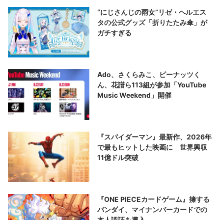
“にじさんじの雨女”リゼ・ヘルエス
タの公式グッズ「折りたたみ傘」が
ガチすぎる
Ado、さくらみこ、ピーナッツく
ん、花譜ら113組が参加「YouTube
Music Weekend」開催
『スパイダーマン』最新作、2026年
で最もヒットした映画に 世界興収
11億ドル突破
『ONE PIECEカードゲーム』擁する
バンダイ、マイナンバーカードでの
本人認証を導入