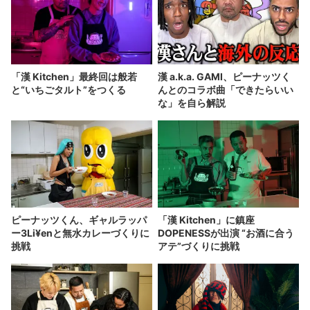
「漢 Kitchen」最終回は般若
漢 a.k.a. GAMI、ピーナッツく
と“いちごタルト”をつくる
んとのコラボ曲「できたらいい
な」を自ら解説
ピーナッツくん、ギャルラッパ
「漢 Kitchen」に鎮座
ー3Li¥enと無水カレーづくりに
DOPENESSが出演 “お酒に合う
挑戦
アテ”づくりに挑戦