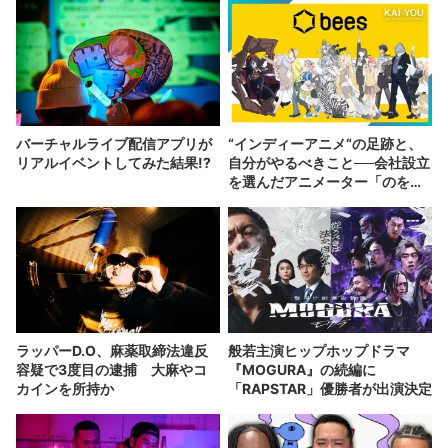
バーチャルライブ配信アプリが
“インディーアニメ“の足跡と、
リアルイベントしてみた結果!?
自分がやるべきこと──会社設立
を選んだアニメーター「のを
か」の胸中
ラッパーD.O、麻薬取締法違反
般若主演ヒップホップドラマ
容疑で3度目の逮捕 大麻やコ
『MOGURA』の続編に
カインを所持か
「RAPSTAR」優勝者が出演決定