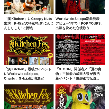
「漢 Kitchen」にCreepy Nuts
Worldwide Skippa新曲発表
出演 R-指定の得意料理“にんじ
デビュー1年で「POP YOURS」
んしりしり”に挑戦
出演を決めた心境歌う
「漢 Kitchen」最後のイベント
「X-CON」関係者／「夏の魔
にWorldwide Skippa、
物」主催者の成田大致が復活
Charlu、G-k.i.d出演決定
新イベント「爆裂都市伝説
M.A.D」を開催