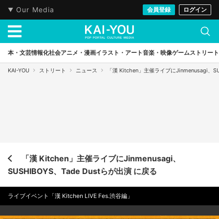
Our Media
会員登録
ログイン
本・文芸
情報化社会
アニメ・漫画
イラスト・アート
音楽・映像
ゲーム
ストリート
KAI-YOU
ストリート
ニュース
「漢 Kitchen」主催ライブにJinmenusagi、S
「漢 Kitchen」主催ライブにJinmenusagi、
SUSHIBOYS、Tade Dustらが出演 に戻る
ライブイベント「漢 Kitchen LIVE Fes.渋谷編」