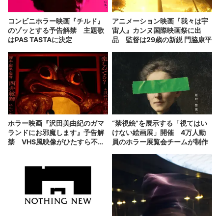
コンビニホラー映画『チルド』
アニメーション映画『我々は宇
のゾッとする予告解禁 主題歌
宙人』カンヌ国際映画祭に出
はPAS TASTAに決定
品 監督は29歳の新鋭 門脇康平
ホラー映画『沢田美由紀のガマ
“禁視絵”を展示する「視てはい
ランドにお邪魔します』予告解
けない絵画展」開催 4万人動
禁 VHS風映像がひたすら不気
員のホラー展覧会チームが制作
味