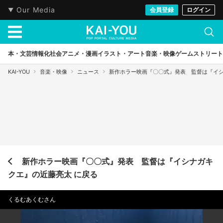
Our Media
会員登録
ログイン
本・文芸
情報化社会
アニメ・漫画
イラスト・アート
音楽・映像
ゲーム
ストリート
KAI-YOU
音楽・映像
ニュース
新作ホラー映画『〇〇式』発表 監督は『イ
新作ホラー映画『〇〇式』発表 監督は『イシナガキ
クエ』の近藤亮太 に戻る
くるむあくむさん