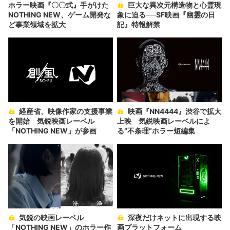
ホラー映画『〇〇式』手がけた
巨大な異次元構造物と心霊現
NOTHING NEW、ゲーム開発な
象に迫る──SF映画『幽霊の日
ど事業領域を拡大
記』特報解禁
経産省、映像作家の支援事業
映画『NN4444』渋谷で拡大
を開始 気鋭映画レーベル
上映 気鋭映画レーベルによ
「NOTHING NEW」が参画
る“不条理”ホラー短編集
気鋭の映画レーベル
深夜だけネットに出現する映
「NOTHING NEW」のホラー作
画プラットフォーム