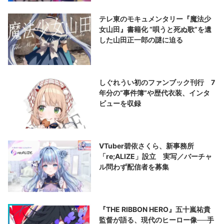
テレ東のモキュメンタリー『魔法少
女山田』書籍化 “唄うと死ぬ歌”を遺
した山田正一郎の謎に迫る
しぐれうい初のファンブック刊行 7
年分の“事件簿”や歴代衣装、インタ
ビューを収録
VTuber碧依さくら、新事務所
「re;ALIZE」設立 実写／バーチャ
ル問わず配信者を募集
『THE RIBBON HERO』五十嵐祐貴
監督が語る、現代のヒーロー像──手