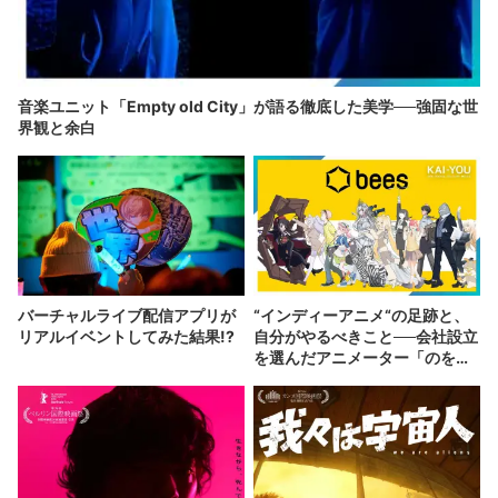
音楽ユニット「Empty old City」が語る徹底した美学──強固な世
界観と余白
バーチャルライブ配信アプリが
“インディーアニメ“の足跡と、
リアルイベントしてみた結果!?
自分がやるべきこと──会社設立
を選んだアニメーター「のを
か」の胸中