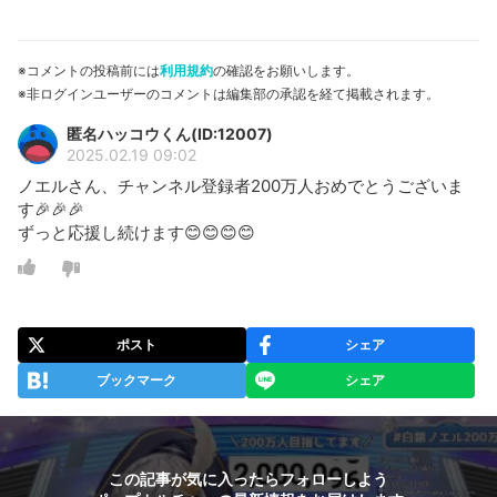
※コメントの投稿前には
利用規約
の確認をお願いします。
※非ログインユーザーのコメントは編集部の承認を経て掲載されます。
匿名ハッコウくん(ID:12007)
2025.02.19 09:02
ノエルさん、チャンネル登録者200万人おめでとうございま
す🎉🎉🎉
ずっと応援し続けます😊😊😊😊
ポスト
シェア
ブックマーク
シェア
この記事が気に入ったらフォローしよう