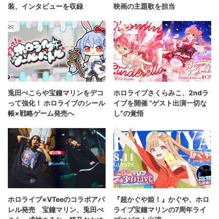
装、インタビューを収録
映画の主題歌を担当
兎田ぺこらや宝鐘マリンをデコ
ホロライブさくらみこ、2ndラ
って強化！ ホロライブのシール
イブを開催 “ゲスト出演一切な
帳×戦略ゲーム発売へ
し”の覚悟
ホロライブ×VTeeのコラボアパ
『超かぐや姫！』かぐや、ホロ
レル発売 宝鐘マリン、兎田ぺ
ライブ宝鐘マリンの7周年ライ