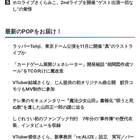
ホロライブさくらみこ、2ndライブを開催 “ゲスト出演一切な
し”の覚悟
最新のPOPをお届け！
ラッパーTohji、東京ドーム公演を11月に開催 “真”のラストラ
イブか
「カードゲーム展開ジェネレーター」開発秘話 “相関図作成ツ
ール”をTCG向けに魔改造
VTuber結城さくな、じん提供の初オリジナル曲公開 鮫升コ
モリもMV制作に参加
テレ東のモキュメンタリー『魔法少女山田』書籍化 “唄うと死
ぬ歌”を遺した山田正一郎の謎に迫る
しぐれうい初のファンブック刊行 7年分の“事件簿”や歴代衣
装、インタビューを収録
VTuber碧依さくら、新事務所「re;ALIZE」設立 実写／バー