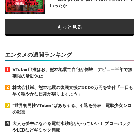
いったか
もっと見る
エンタメの週間ランキング
VTuber巳澄はお、熊本地震で自宅が倒壊 デビュー半年で無
期限の活動休止
株式会社嵐、熊本地震の復興支援に5000万円を寄付「一日も
早く穏やかな日常が戻りますよう」
“世界初男性VTuber”ばあちゃる、引退を発表 電脳少女シロ
の戦友
大人も夢中になれる電動水鉄砲がかっこいい！ ブローバック
やLEDなどギミック満載