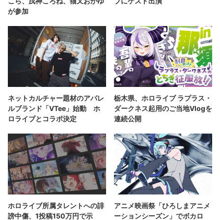
こら、戌神ころね、猫又おかゆ
ブにゲスト出演
が参加
ネットカルチャー題材のアパレ
栃木県、ホロライブ ラプラス・
ルブランド「VTee」始動 ホ
ダークネス起用のご当地Vlogを
ロライブとコラボ決定
連続公開
ホロライブ所属タレントへの誹
アニメ映画祭「ひろしまアニメ
謗中傷、1投稿150万円で示
ーションシーズン」でボカロ