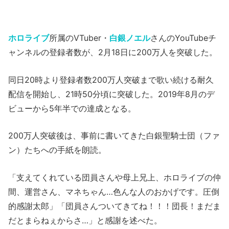
ホロライブ
所属のVTuber・
白銀ノエル
さんのYouTubeチ
ャンネルの登録者数が、2月18日に200万人を突破した。
同日20時より登録者数200万人突破まで歌い続ける耐久
配信を開始し、21時50分頃に突破した。2019年8月のデ
ビューから5年半での達成となる。
200万人突破後は、事前に書いてきた白銀聖騎士団（ファ
ン）たちへの手紙を朗読。
「支えてくれている団員さんや母上兄上、ホロライブの仲
間、運営さん、マネちゃん…色んな人のおかげです。圧倒
的感謝太郎」「団員さんついてきてね！！！団長！まだま
だとまらねぇからさ…」と感謝を述べた。