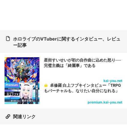
ホロライブのVTuberに関するインタビュー、レビュ
ー記事
星街すいせいが初の自作曲に込めた怒り──
完璧主義は「綺麗事」である
kai-you.net
卓修羅 白上フブキインタビュー「TRPG
Premium
もバーチャルも、なりたい自分になれる」
premium.kai-you.net
関連リンク