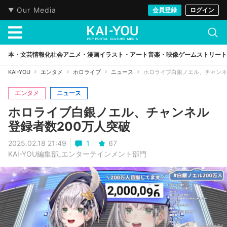
Our Media
会員登録
ログイン
本・文芸
情報化社会
アニメ・漫画
イラスト・アート
音楽・映像
ゲーム
ストリート
KAI-YOU
エンタメ
ホロライブ
ニュース
ホロライブ白銀ノエル、チャンネ
エンタメ
ニュース
ホロライブ白銀ノエル、チャンネル
登録者数200万人突破
2025.02.18 21:49
1
67
KAI-YOU編集部_エンターテインメント部門