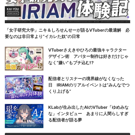
「女子研究大学」ニキ＆しろせんせーが語るVTuberの最適解 必
要なのは非日常より“イカレた奴”の日常
VTuberさえきやひろの最強キャラクター
デザイン術 アバター制作は好きだけじゃ
なく“嫌い”もブチ込む!?
配信者とリスナーの境界線がなくなった
日 IRIAMのリアルイベントは“みんなでつ
くり上げる”
KLabが生み出したAIのVTuber「ゆめみな
な」インタビュー あまりに人間らしすぎ
る配信者が語る夢