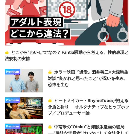
どこから“わいせつ”なの？ Fantia騒動から考える、性的表現と
法規制の実情
ホラー映画『遺愛』酒井善三×大森時生
Premium
対談 “良かれと思ったこと“が呪いを生み、
恐怖を生む
ビートメイカー・RhymeTubeが抱える
Premium
矛盾と祈り──オルタナティブなヒップホッ
プ／プロデューサー論
中南米の“Otaku”と海賊版漫画の破局
Premium
──“違法な消費者”はいかにして合法化して