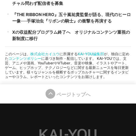
チャル問わず配信者を募集
『THE RIBBON HERO』五十嵐祐貴監督が語る、現代のヒーロ
ー像──手塚治虫『リボンの騎士』の衝撃を再演する
Xの収益配分プログラム終了へ オリジナルコンテンツ重視の
新制度に移行
このページは、
株式会社カイユウ
に所属する
KAI-YOU編集部
が、独自に定め
た
コンテンツポリシー
に基づき制作・配信しています。 KAI-YOUでは、文
芸、アニメや漫画、YouTuberやVTuber、音楽や映像、イラストやアート、
ゲーム、ヒップホップ、テクノロジーなどに関する最新ニュースを毎日更新
しています。様々なジャンルを横断するポップカルチャーに関するインタビ
ューやコラム、レポートといったコンテンツをお届けします。
ページトップへ