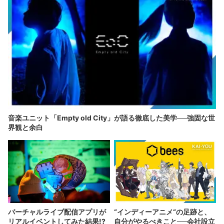
音楽ユニット「Empty old City」が語る徹底した美学──強固な世
界観と余白
バーチャルライブ配信アプリが
“インディーアニメ“の足跡と、
リアルイベントしてみた結果!?
自分がやるべきこと──会社設立