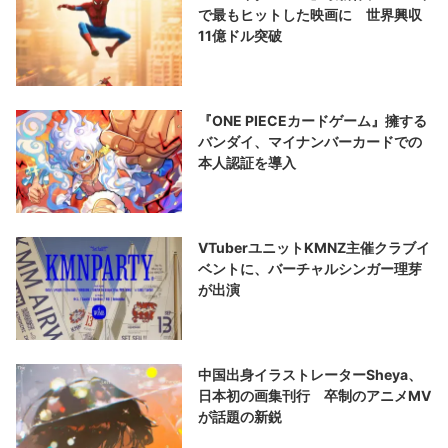
で最もヒットした映画に 世界興収
11億ドル突破
『ONE PIECEカードゲーム』擁する
バンダイ、マイナンバーカードでの
本人認証を導入
VTuberユニットKMNZ主催クラブイ
ベントに、バーチャルシンガー理芽
が出演
中国出身イラストレーターSheya、
日本初の画集刊行 卒制のアニメMV
が話題の新鋭