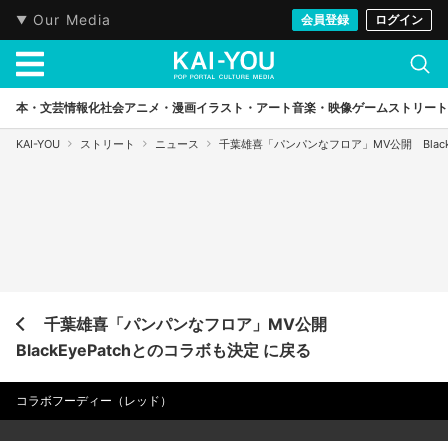
Our Media
会員登録
ログイン
本・文芸
情報化社会
アニメ・漫画
イラスト・アート
音楽・映像
ゲーム
ストリート
KAI-YOU
ストリート
ニュース
千葉雄喜「パンパンなフロア」MV公開 Black
千葉雄喜「パンパンなフロア」MV公開
BlackEyePatchとのコラボも決定 に戻る
コラボフーディー（レッド）