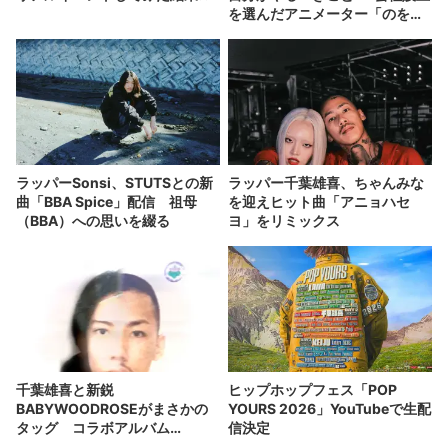
を選んだアニメーター「のを
か」の胸中
ラッパーSonsi、STUTSとの新
ラッパー千葉雄喜、ちゃんみな
曲「BBA Spice」配信 祖母
を迎えヒット曲「アニョハセ
（BBA）への思いを綴る
ヨ」をリミックス
千葉雄喜と新鋭
ヒップホップフェス「POP
BABYWOODROSEがまさかの
YOURS 2026」YouTubeで生配
タッグ コラボアルバム
信決定
『Documentary』発表