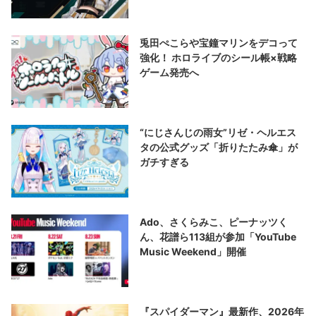
兎田ぺこらや宝鐘マリンをデコって
強化！ ホロライブのシール帳×戦略
ゲーム発売へ
“にじさんじの雨女”リゼ・ヘルエス
タの公式グッズ「折りたたみ傘」が
ガチすぎる
Ado、さくらみこ、ピーナッツく
ん、花譜ら113組が参加「YouTube
Music Weekend」開催
『スパイダーマン』最新作、2026年