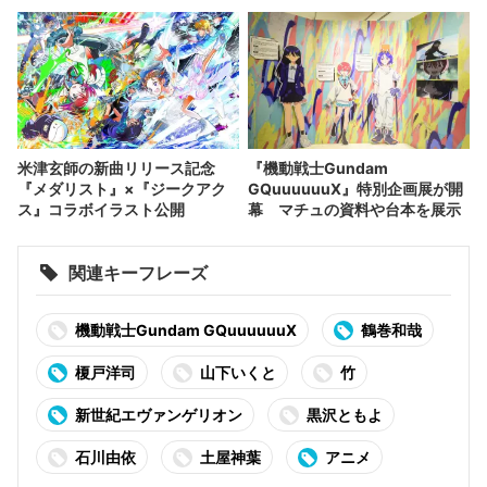
米津玄師の新曲リリース記念
『機動戦士Gundam
『メダリスト』×『ジークアク
GQuuuuuuX』特別企画展が開
ス』コラボイラスト公開
幕 マチュの資料や台本を展示
関連キーフレーズ
機動戦士Gundam GQuuuuuuX
鶴巻和哉
榎戸洋司
山下いくと
竹
新世紀エヴァンゲリオン
黒沢ともよ
石川由依
土屋神葉
アニメ