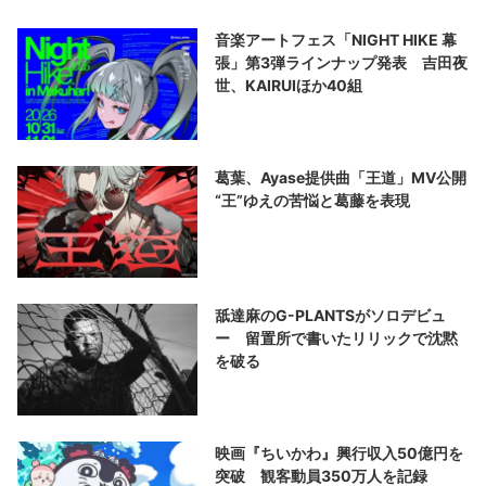
音楽アートフェス「NIGHT HIKE 幕
張」第3弾ラインナップ発表 吉田夜
世、KAIRUIほか40組
葛葉、Ayase提供曲「王道」MV公開
“王”ゆえの苦悩と葛藤を表現
舐達麻のG-PLANTSがソロデビュ
ー 留置所で書いたリリックで沈黙
を破る
映画『ちいかわ』興行収入50億円を
突破 観客動員350万人を記録