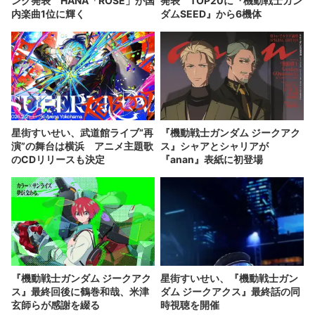
ング発表 HANA「ROSE」が国
発表 TOP20に『機動戦士ガン
内楽曲1位に輝く
ダムSEED』から6機体
星街すいせい、武道館ライブ“再
『機動戦士ガンダム ジークアク
演”の舞台は横浜 アニメ主題歌
ス』シャアとシャリアが
のCDリリースも決定
『anan』表紙に初登場
『機動戦士ガンダム ジークアク
星街すいせい、『機動戦士ガン
ス』最終回後に鶴巻和哉、米津
ダム ジークアクス』最終話の同
玄師らが感謝を綴る
時視聴を開催