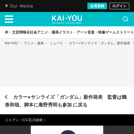
Our Media
会員登録
ログイン
本・文芸
情報化社会
アニメ・漫画
イラスト・アート
音楽・映像
ゲーム
ストリート
KAI-YOU
アニメ・漫画
ニュース
カラー×サンライズ「ガンダム」新作発表 
カラー×サンライズ「ガンダム」新作発表 監督は鶴
巻和哉、脚本に庵野秀明も参加 に戻る
ニャアン（CV.石川由依 ）