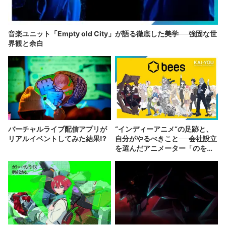
音楽ユニット「Empty old City」が語る徹底した美学──強固な世
界観と余白
バーチャルライブ配信アプリが
“インディーアニメ“の足跡と、
リアルイベントしてみた結果!?
自分がやるべきこと──会社設立
を選んだアニメーター「のを
か」の胸中