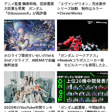
アニメ監督 鶴巻和哉、芸術選奨
「エヴァンゲリオン」完全新作
大臣賞を受賞 ガンダム
シリーズ始動 制作はカラー
『GQuuuuuuX』が高評価
×CloverWorks
ホロライブ星街すいせいの1st＆
『ガンダム ジークアクス』
2ndソロライブ、ABEMAで全編
×Reebokコラボスニーカー発
無料放送
表 モビルスーツを表現した2
種類
2025年のYouTube年間ランキ
「ガンダム総選挙」中間結果を