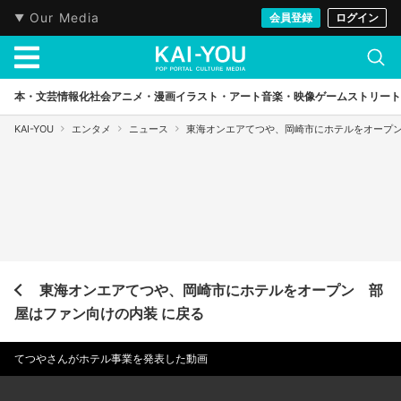
Our Media
会員登録
ログイン
本・文芸
情報化社会
アニメ・漫画
イラスト・アート
音楽・映像
ゲーム
ストリート
KAI-YOU
エンタメ
ニュース
東海オンエアてつや、岡崎市にホテルをオープ
東海オンエアてつや、岡崎市にホテルをオープン 部
屋はファン向けの内装 に戻る
てつやさんがホテル事業を発表した動画