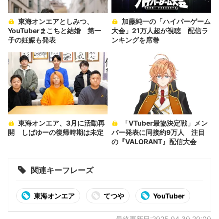
東海オンエアとしみつ、
加藤純一の「ハイパーゲーム
YouTuberまこちと結婚 第一
大会」21万人超が視聴 配信ラ
子の妊娠も発表
ンキングを席巻
東海オンエア、3月に活動再
「VTuber最協決定戦」メン
開 しばゆーの復帰時期は未定
バー発表に同接約9万人 注目
の『VALORANT』配信大会
関連キーフレーズ
東海オンエア
てつや
YouTuber
最終更新日:2025.04.30 20:00