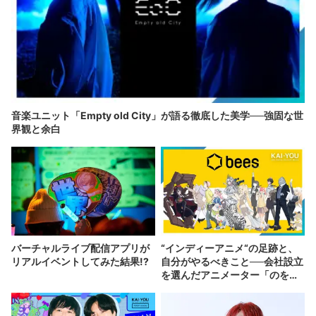
音楽ユニット「Empty old City」が語る徹底した美学──強固な世
界観と余白
バーチャルライブ配信アプリが
“インディーアニメ“の足跡と、
リアルイベントしてみた結果!?
自分がやるべきこと──会社設立
を選んだアニメーター「のを
か」の胸中